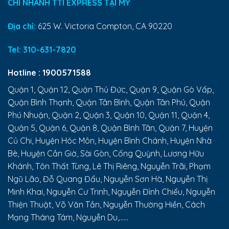
CHI NHÁNH TTI EXPRESS TẠI MỸ
Địa chỉ:
625 W. Victoria Compton, CA 90220
Tel:
310-631-7820
Hotline :
1900571588
Quận 1, Quận 12, Quận Thủ Đức, Quận 9, Quận Gò Vấp,
Quận Bình Thạnh, Quận Tân Bình, Quận Tân Phú, Quận
Phú Nhuận, Quận 2, Quận 3, Quận 10, Quận 11, Quận 4,
Quận 5, Quận 6, Quận 8, Quận Bình Tân, Quận 7, Huyện
Củ Chi, Huyện Hóc Môn, Huyện Bình Chánh, Huyện Nhà
Bè, Huyện Cần Giờ, Sài Gòn, Cống Quỳnh, Lương Hữu
Khánh, Tôn Thất Tùng, Lê Thị Riêng, Nguyễn Trãi, Phạm
Ngũ Lão, Đỗ Quang Đẩu, Nguyễn Sơn Hà, Nguyễn Thị
Minh Khai, Nguyễn Cư Trinh, Nguyễn Đình Chiểu, Nguyễn
Thiện Thuật, Võ Văn Tần, Nguyễn Thường Hiền, Cách
Mạng Tháng Tám, Nguyễn Du,......