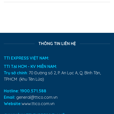
THÔNG TIN LIÊN HỆ
TTI EXPRESS VIỆT NAM:
TTI TẠI HCM - KV MIỀN NAM:
Trụ sở chính
:
70 Đường số 2, P. An Lạc A, Q. Bình Tân,
TPHCM (khu Tên Lửa)
Hotline: 1900.571.588
Email:
general@ttico.com.vn
Website:
www.ttico.com.vn