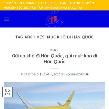
Skip
CHUYỂN PHÁT NHANH TTI EXPRESS - CẠNH TRANH-CHUYÊN
NGHIỆP-TỐC ĐỘ-TẬN TÂM-AN TOÀN NHƯ TRAO TAY
to
content
TAG ARCHIVES:
MỰC KHÔ ĐI HÀN QUỐC
BLOG
Gửi cá khô đi Hàn Quốc, gửi mực khô đi
Hàn Quốc
POSTED ON
5 THÁNG 4, 2020
BY
ADMINAZGROUP
05
Th4