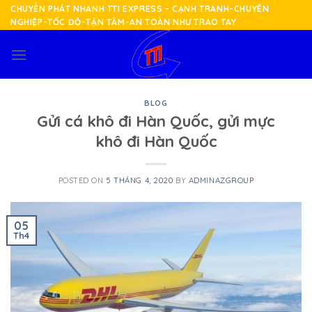
Skip
CHUYỂN PHÁT NHANH TTI EXPRESS - CẠNH TRANH-CHUYÊN
NGHIỆP-TỐC ĐỘ-TẬN TÂM-AN TOÀN NHƯ TRAO TAY
to
content
BLOG
Gửi cá khô đi Hàn Quốc, gửi mực
khô đi Hàn Quốc
POSTED ON
5 THÁNG 4, 2020
BY
ADMINAZGROUP
05
Th4