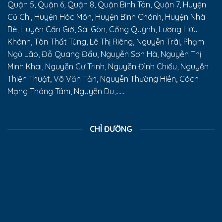
Quận 5, Quận 6, Quận 8, Quận Bình Tân, Quận 7, Huyện
Củ Chi, Huyện Hóc Môn, Huyện Bình Chánh, Huyện Nhà
Bè, Huyện Cần Giờ, Sài Gòn, Cống Quỳnh, Lương Hữu
Khánh, Tôn Thất Tùng, Lê Thị Riêng, Nguyễn Trãi, Phạm
Ngũ Lão, Đỗ Quang Đẩu, Nguyễn Sơn Hà, Nguyễn Thị
Minh Khai, Nguyễn Cư Trinh, Nguyễn Đình Chiểu, Nguyễn
Thiện Thuật, Võ Văn Tần, Nguyễn Thường Hiền, Cách
Mạng Tháng Tám, Nguyễn Du,......
CHỈ ĐƯỜNG