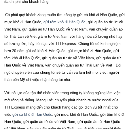
đa chi phí cho khách hàng.
Có phải quý khách đang muốn tìm công ty
gửi cá khô đi Hàn Quốc, gửi
mực khô đi Hàn Quốc,
gửi tôm khô đi Hàn Quốc
, gửi quần áo từ úc về
Việt Nam, gửi quần áo từ Hàn Quốc về Việt Nam, vận chuyển quần áo
từ Thái Lan về Việt
giá rẻ từ Việt Nam với hàng hóa số lượng nhỏ hay
số lượng lớn, hãy liên lạc với TTI Express. Chúng tôi có kinh nghiệm
hơn 20 năm
gửi cá khô đi Hàn Quốc, gửi mực khô đi Hàn Quốc, gửi
tôm khô đi Hàn Quốc, gửi quần áo từ úc về Việt Nam, gửi quần áo từ
Hàn Quốc về Việt Nam, vận chuyển quần áo từ Thái Lan về Việt
. Đội
ngũ chuyên viên của chúng tôi sẽ tư vấn và làm hết mọi việc, người
thân bên Mỹ chỉ việc nhận hàng tại nhà.
Với nỗ lực của tập thể nhân viên trong công ty không ngừng làm việc
mở rộng hệ thống. Mạng lưới chuyển phát nhanh ra nước ngoài của
TTI Express mang đến cho khách hàng các gói dịch vụ tốt nhất cho
việc
gửi cá khô đi Hàn Quốc
, gửi mực khô đi Hàn Quốc, gửi tôm khô đi
Hàn Quốc, gửi quần áo từ úc về Việt Nam, gửi quần áo từ Hàn Quốc
về Việt Nam, vận chuyển quần áo từ Thái Lan về Việt
cho người thân.