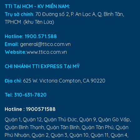
TTI TẠI HCM - KV MIỀN NAM:
Trụ sở chính
:
70 Đường số 2, P. An Lạc A, Q. Bình Tân,
TPHCM (khu Tên Lửa)
Hotline: 1900.571.588
Email:
general@ttico.com.vn
Website:
www.ttico.com.vn
CHI NHÁNH TTI EXPRESS TẠI MỸ
Địa chỉ:
625 W. Victoria Compton, CA 90220
Tel:
310-631-7820
Hotline :
1900571588
Quận 1, Quận 12, Quận Thủ Đức, Quận 9, Quận Gò Vấp,
Quận Bình Thạnh, Quận Tân Bình, Quận Tân Phú, Quận
Phú Nhuận, Quận 2, Quận 3, Quận 10, Quận 11, Quận 4,