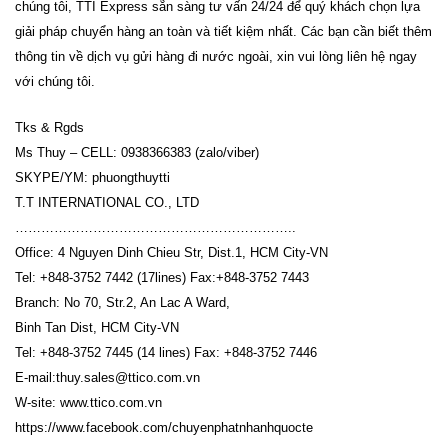
chúng tôi, TTI Express sẵn sàng tư vấn 24/24 để quý khách chọn lựa
giải pháp chuyển hàng an toàn và tiết kiệm nhất. Các bạn cần biết thêm
thông tin về dịch vụ gửi hàng đi nước ngoài, xin vui lòng liên hệ ngay
với chúng tôi.
Tks & Rgds
Ms Thuy – CELL: 0938366383 (zalo/viber)
SKYPE/YM: phuongthuytti
T.T INTERNATIONAL CO., LTD
………………………………………………………..
Office: 4 Nguyen Dinh Chieu Str, Dist.1, HCM City-VN
Tel: +848-3752 7442 (17lines) Fax:+848-3752 7443
Branch: No 70, Str.2, An Lac A Ward,
Binh Tan Dist, HCM City-VN
Tel: +848-3752 7445 (14 lines) Fax: +848-3752 7446
E-mail:thuy.sales@ttico.com.vn
W-site: www.ttico.com.vn
https://www.facebook.com/chuyenphatnhanhquocte