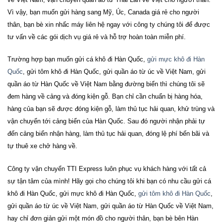
Vì vậy, bạn muốn gửi hàng sang Mỹ, Úc, Canada giá rẻ cho người
thân, bạn bè xin nhấc máy liên hệ ngay với công ty chúng tôi để được
tư vấn về các gói dịch vụ giá rẻ và hỗ trợ hoàn toàn miễn phí.
Trường hợp bạn muốn
gửi cá khô đi Hàn Quốc,
gửi mực khô đi Hàn
Quốc
, gửi tôm khô đi Hàn Quốc, gửi quần áo từ úc về Việt Nam, gửi
quần áo từ Hàn Quốc về Việt Nam
bằng đường biển thì chúng tôi sẽ
đem hàng về cảng và đóng kiện gỗ. Bạn chỉ cần chuẩn bị hàng hóa,
hàng của bạn sẽ được đóng kiện gỗ, làm thủ tục hải quan, khử trùng và
vận chuyển tới cảng biển của Hàn Quốc. Sau đó người nhận phải tự
đến cảng biển nhận hàng, làm thủ tục hải quan, đóng lệ phí bến bãi và
tự thuê xe chở hàng về.
Công ty vận chuyển TTI Express luôn phục vụ khách hàng với tất cả
sự tận tâm của mình! Hãy gọi cho chúng tôi khi bạn có nhu cầu
gửi cá
khô đi Hàn Quốc, gửi mực khô đi Hàn Quốc,
gửi tôm khô đi Hàn Quốc
,
gửi quần áo từ úc về Việt Nam, gửi quần áo từ Hàn Quốc về Việt Nam
,
hay chỉ đơn giản gửi một món đồ cho người thân, bạn bè bên Hàn