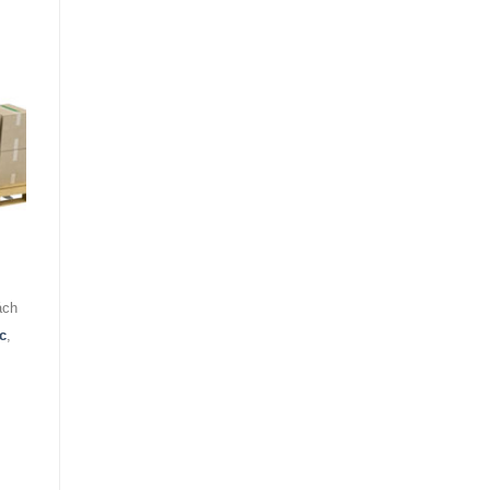
ách
c
,