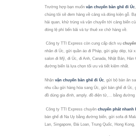
Trường hợp bạn muốn
vận chuyển bàn ghế đi Úc
chúng tôi sẽ đem hàng về cảng và đóng kiện gỗ. Bạ
hải quan, khử trùng và vận chuyển tới cảng biển c
đóng lệ phí bến bãi và tự thuê xe chở hàng về.
Công ty
TTI Express
còn cung cấp dịch vụ
chuyển
nhân đi Úc, gửi quần áo đi Pháp, gửi giày dép, túi 
salon đi Mỹ, đi Úc, đi Anh, Canada, Nhật Bản, Hàn
đường biển là lựa chọn tối ưu và tiết kiệm nhất.
Nhận
vận chuyển bàn ghế đi Úc
, gửi bộ bàn ăn s
nhu cầu gửi hàng hóa sang
Úc
, gửi bàn ghế đi
Úc
,
đồ dùng gia đình, amply. đồ điện tử,… bằng đường 
Công ty TTI Express chuyên
chuyển phát nhanh 
bàn ghế đi Na Uy bằng đường biển, gửi sofa đi Mal
Lan, Singapore, Đài Loan, Trung Quốc, Hong Kong,