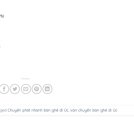
VN
6
gged
Chuyển phát nhanh bàn ghế đi Úc
,
vận chuyển bàn ghế đi Úc
.