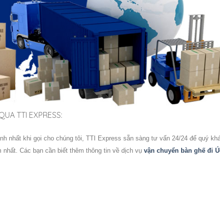
UA TTI EXPRESS:
h nhất khi gọi cho chúng tôi,
TTI Express
sẵn sàng tư vấn 24/24 để quý kh
m nhất.
Các bạn cần biết thêm thông tin về dịch vụ
vận chuyển bàn ghế đi Ú