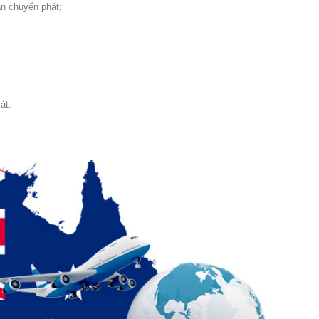
an chuyển phát;
át.