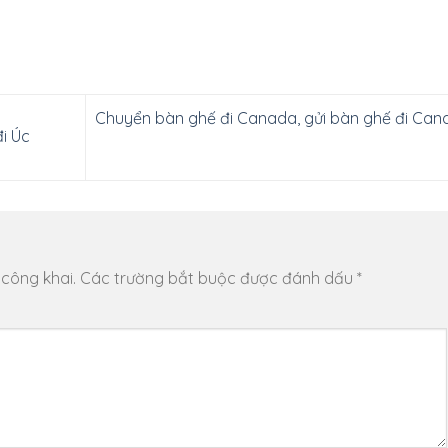
Chuyển bàn ghế đi Canada, gửi bàn ghế đi Can
i Úc
 công khai.
Các trường bắt buộc được đánh dấu
*