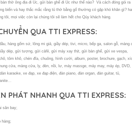
 bàn thờ ông địa đi
Úc
, gửi bàn ghế đi
Úc
như thế nào? Và cách đóng gói ra
 biển và hay thắc mắc rằng tủ thờ bằng gổ thường có gặp khó khăn gì? h
ng tôi, mọi việc còn lại chúng tôi sẽ làm hết cho Qúy khách hàng.
HUYỂN QUA TTI EXPRESS:
u, hàng gốm sứ, lông mi giả, giầy dép, tivi, micro, bếp ga, salon gỗ, màng 
iầy dép, gửi tượng, gửi càfê, gửi máy xay thịt, gửi bàn ghế, gửi xe vespa,
hô, tôm khô, chén đĩa, chuông, hình cưới, album, poster, brochure, gạch, xí
khung cửa, màng cửa, ly, đèn, nồi, lư, máy massge, máy may, máy ép, DVD, 
dàn karaoke, xe đạp, xe đạp điện, đàn piano, đàn organ, đàn guitar, tủ,
ranite…
ỂN PHÁT NHANH QUA TTI EXPRESS:
i sân bay;
o hàng;