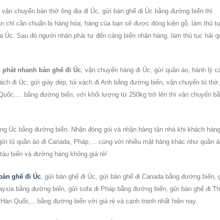
, vận chuyển bàn thờ ông địa đi
Úc
, gửi bàn ghế đi Úc bằng đường biển thì
n chỉ cần chuẩn bị hàng hóa, hàng của bạn sẽ được đóng kiện gỗ, làm thủ t
ủa
Úc
. Sau đó người nhận phải tự đến cảng biển nhận hàng, làm thủ tục hải q
 phát nhanh bàn ghế đi Úc
, vận chuyển hàng đi Úc, gửi quần áo, hành lý c
xách đi Úc, gửi giày dép, túi xách đi Anh bằng đường biển, vận chuyển tủ thờ
 Quốc,… bằng đường biển, với khối lượng từ 250kg trở lên thì vân chuyển b
ang Úc bằng đường biển. Nhận đóng gói và nhận hàng tận nhà khi khách hàn
 gửi tủ quần áo đi Canada, Pháp,… cùng với nhiều mặt hàng khác như quần á
tàu biển và đường hàng không giá rẻ!
bàn ghế đi Úc
, gửi bàn ghế đi Úc, gửi bàn ghế đi Canada bằng đường biển, 
ayxia bằng đường biển, gửi sofa đi Pháp bằng đường biển, gửi bàn ghế đi Th
 Hàn Quốc,…bằng đường biển vời giá rẻ và cạnh tranh nhất hiện nay.