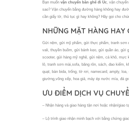
Bạn muốn
vận chuyển bàn ghế đi Úc
, vận chuyển
sao? Vận chuyển bằng đường hàng không hay đường
cần giấy tờ, thủ tục gì hay không? Hãy gọi cho chú
NHỮNG MẶT HÀNG HAY C
Gửi nệm, gửi mỹ phẩm, gửi thực phẩm, tranh sơn dầ
vali, thuyền buồm,
gửi bánh kẹo, gửi quần áo, gửi g
scooter, gửi hàng mỹ nghệ, gửi nệm, cá khô, mực k
lô, tranh sơn mài,
sofa,
băng rôn, sách, đao kiếm, 
quạt, bàn bida, trống,
tờ rơi, namecard, amply, loa, 
giường,
võng xếp, hoa giả, máy ép nước mía, đá g
ƯU ĐIỂM DỊCH VỤ CHUY
– Nhận hàng và giao hàng tận nơi hoặc nhận/giao tạ
– Lộ trình giao nhận minh bạch với bằng chứng gia