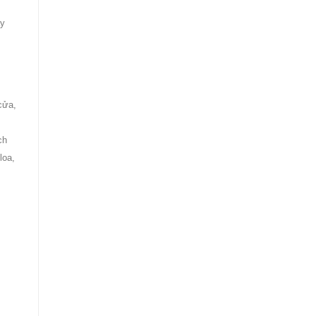
ay
cửa,
ch
loa,