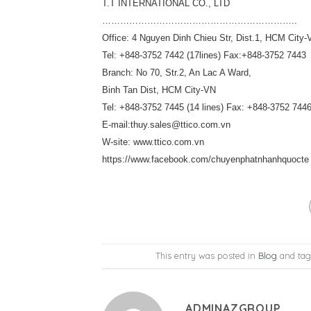
T.T INTERNATIONAL CO., LTD
………………………………………………………..
Office: 4 Nguyen Dinh Chieu Str, Dist.1, HCM City-
Tel: +848-3752 7442 (17lines) Fax:+848-3752 7443
Branch: No 70, Str.2, An Lac A Ward,
Binh Tan Dist, HCM City-VN
Tel: +848-3752 7445 (14 lines) Fax: +848-3752 744
E-mail:thuy.sales@ttico.com.vn
W-site: www.ttico.com.vn
https://www.facebook.com/chuyenphatnhanhquocte
This entry was posted in
Blog
and ta
ADMINAZGROUP