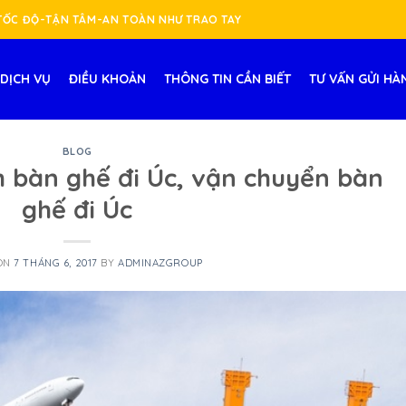
-TỐC ĐỘ-TẬN TÂM-AN TOÀN NHƯ TRAO TAY
DỊCH VỤ
ĐIỀU KHOẢN
THÔNG TIN CẦN BIẾT
TƯ VẤN GỬI HÀ
BLOG
 bàn ghế đi Úc, vận chuyển bàn
ghế đi Úc
 ON
7 THÁNG 6, 2017
BY
ADMINAZGROUP