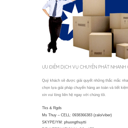
ƯU ĐIỂM DỊCH VỤ CHUYỂN PHÁT NHANH Q
Quý khách sẽ được giải quyết những thắc mắc nhan
chọn lựa giải pháp chuyển hàng an toàn và tiết kiệ
xin vui lòng liên hệ ngay với chúng tôi.
Tks & Rgds
Ms Thuy – CELL: 0938366383 (zalo/viber)
SKYPE/YM: phuongthuytti