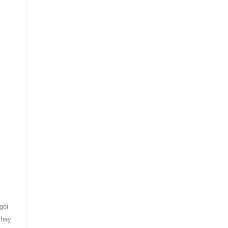
gói
 hay