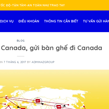
-TỐC ĐỘ-TẬN TÂM-AN TOÀN NHƯ TRAO TAY
DỊCH VỤ
ĐIỀU KHOẢN
THÔNG TIN CẦN BIẾT
TƯ VẤN GỬI HÀ
BLOG
 Canada, gửi bàn ghế đi Canada
 ON
7 THÁNG 6, 2017
BY
ADMINAZGROUP