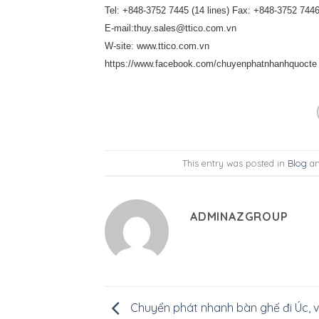
Tel: +848-3752 7445 (14 lines) Fax: +848-3752 744
E-mail:thuy.sales@ttico.com.vn
W-site: www.ttico.com.vn
https://www.facebook.com/chuyenphatnhanhquocte
This entry was posted in
Blog
an
ADMINAZGROUP
Chuyển phát nhanh bàn ghế đi Úc, 