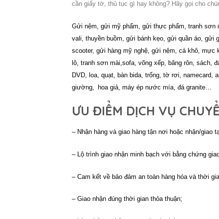
cần giấy tờ, thủ tục gì hay không? Hãy gọi cho chú
Gửi nệm, gửi mỹ phẩm, gửi thực phẩm, tranh sơn dầ
vali, thuyền buồm,
gửi bánh kẹo, gửi quần áo, gửi g
scooter, gửi hàng mỹ nghệ, gửi nệm, cá khô, mực k
lô, tranh sơn mài,
sofa, võng xếp,
băng rôn, sách, 
DVD, loa, quạt, bàn bida, trống,
tờ rơi, namecard, a
giường,
hoa giả, máy ép nước mía, đá granite…
ƯU ĐIỂM DỊCH VỤ CHUY
– Nhận hàng và giao hàng tận nơi hoặc nhận/giao tạ
– Lộ trình giao nhận minh bạch với bằng chứng gia
– Cam kết về bảo đảm an toàn hàng hóa và thời gi
– Giao nhận đúng thời gian thỏa thuận;