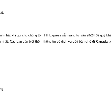
át.
h nhất khi gọi cho chúng tôi,
TTI Express
sẵn sàng tư vấn 24/24 để quý kh
m nhất.
Các bạn cần biết thêm thông tin về dịch vụ
gửi bàn ghế đi Canada
, 
VN