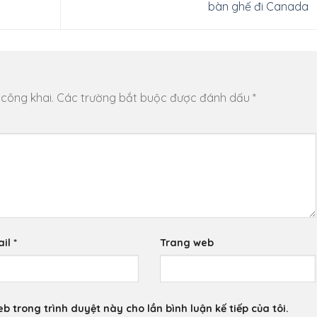
bàn ghế đi Canada
 công khai.
Các trường bắt buộc được đánh dấu
*
ail
*
Trang web
eb trong trình duyệt này cho lần bình luận kế tiếp của tôi.