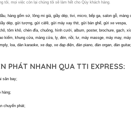
ng tôi, mọi việc còn lại chúng tôi sẽ làm hết cho Qúy khách hàng.
u, hàng gốm sứ, lông mi giả, giầy dép, tivi, micro, bếp ga, salon gỗ, màng 
iầy dép, gửi tượng, gửi càfê, gửi máy xay thịt, gửi bàn ghế, gửi xe vespa,
hô, tôm khô, chén đĩa, chuông, hình cưới, album, poster, brochure, gạch, xí
đao kiếm, khung cửa, màng cửa, ly, đèn, nồi, lư, máy massge, máy may, máy
mply, loa, dàn karaoke, xe đạp, xe đạp điện, đàn piano, đàn organ, đàn guitar,
ỂN PHÁT NHANH QUA TTI EXPRESS:
i sân bay;
o hàng;
an chuyển phát;