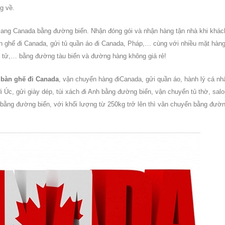
g về.
 sang
Canada
bằng đường biển. Nhận đóng gói và nhận hàng tận nhà khi khác
àn ghế đi
Canada
, gửi tủ quần áo đi Canada, Pháp,… cùng với nhiều mặt hàn
n tử,… bằng đường tàu biển và đường hàng không giá rẻ!
 bàn ghế đi Canada
, vận chuyển hàng đi
Canada
, gửi quần áo, hành lý cá nh
đi Úc, gửi giày dép, túi xách đi Anh bằng đường biển, vận chuyển tủ thờ, salo
bằng đường biển, với khối lượng từ 250kg trở lên thì vân chuyển bằng đườ