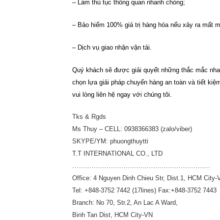
– Làm thủ tục thông quan nhanh chóng;
– Bảo hiểm 100% giá trị hàng hóa nếu xảy ra mất m
– Dịch vụ giao nhận vận tải.
Quý khách sẽ được giải quyết những thắc mắc nhan
chọn lựa giải pháp chuyển hàng an toàn và tiết kiệ
vui lòng liên hệ ngay với chúng tôi.
Tks & Rgds
Ms Thuy – CELL: 0938366383 (zalo/viber)
SKYPE/YM: phuongthuytti
T.T INTERNATIONAL CO., LTD
………………………………………………………..
Office: 4 Nguyen Dinh Chieu Str, Dist.1, HCM City-
Tel: +848-3752 7442 (17lines) Fax:+848-3752 7443
Branch: No 70, Str.2, An Lac A Ward,
Binh Tan Dist, HCM City-VN