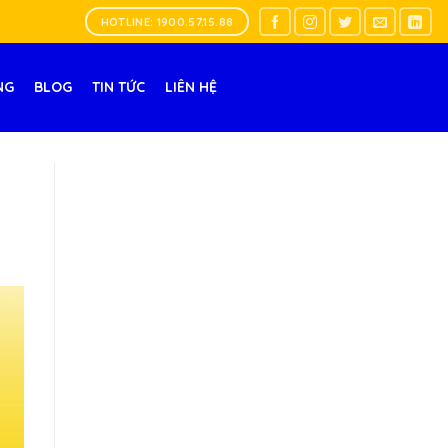
HOTLINE: 1900.57.15.88
NG
BLOG
TIN TỨC
LIÊN HỆ