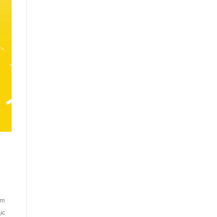
àm
ục