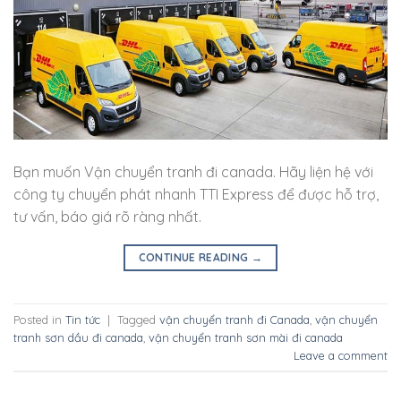
Bạn muốn Vận chuyển tranh đi canada. Hãy liện hệ với
công ty chuyển phát nhanh TTI Express để được hỗ trợ,
tư vấn, báo giá rõ ràng nhất.
CONTINUE READING
→
Posted in
Tin tức
|
Tagged
vận chuyển tranh đi Canada
,
vận chuyển
tranh sơn dầu đi canada
,
vận chuyển tranh sơn mài đi canada
Leave a comment