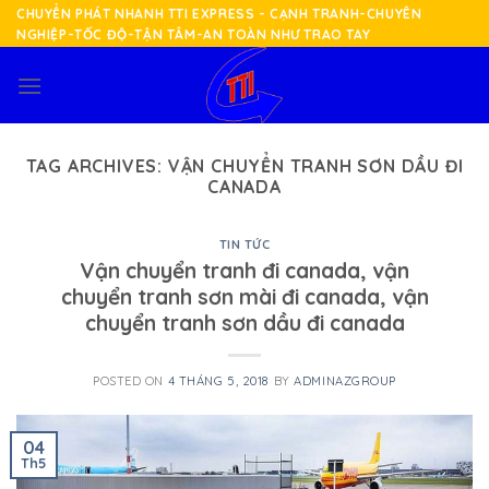
Skip
CHUYỂN PHÁT NHANH TTI EXPRESS - CẠNH TRANH-CHUYÊN
NGHIỆP-TỐC ĐỘ-TẬN TÂM-AN TOÀN NHƯ TRAO TAY
to
content
TAG ARCHIVES:
VẬN CHUYỂN TRANH SƠN DẦU ĐI
CANADA
TIN TỨC
Vận chuyển tranh đi canada, vận
chuyển tranh sơn mài đi canada, vận
chuyển tranh sơn dầu đi canada
POSTED ON
4 THÁNG 5, 2018
BY
ADMINAZGROUP
04
Th5