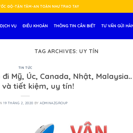
-TỐC ĐỘ-TẬN TÂM-AN TOÀN NHƯ TRAO TAY
DỊCH VỤ
ĐIỀU KHOẢN
THÔNG TIN CẦN BIẾT
TƯ VẤN GỬI HÀ
TAG ARCHIVES:
UY TÍN
TIN TỨC
đi Mỹ, Úc, Canada, Nhật, Malaysia..
và tiết kiệm, uy tín!
ON
19 THÁNG 2, 2020
BY
ADMINAZGROUP