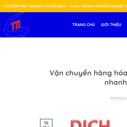
Skip
CHUYỂN PHÁT NHANH TTI EXPRESS - CẠNH TRANH-CHUYÊN NGHIỆP
to
content
TRANG CHỦ
GIỚI THIỆU
Vận chuyển hàng hóa 
nhanh 
POSTED 
19