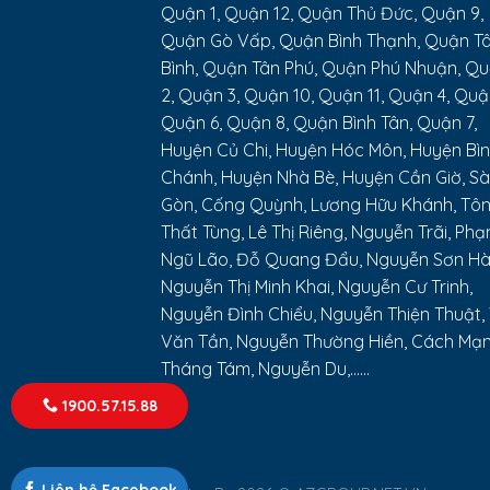
Quận 1, Quận 12, Quận Thủ Đức, Quận 9,
Quận Gò Vấp, Quận Bình Thạnh, Quận T
Bình, Quận Tân Phú, Quận Phú Nhuận, Q
2, Quận 3, Quận 10, Quận 11, Quận 4, Quậ
Quận 6, Quận 8, Quận Bình Tân, Quận 7,
Huyện Củ Chi, Huyện Hóc Môn, Huyện Bì
Chánh, Huyện Nhà Bè, Huyện Cần Giờ, Sà
Gòn, Cống Quỳnh, Lương Hữu Khánh, Tô
Thất Tùng, Lê Thị Riêng, Nguyễn Trãi, Ph
Ngũ Lão, Đỗ Quang Đẩu, Nguyễn Sơn Hà
Nguyễn Thị Minh Khai, Nguyễn Cư Trinh,
Nguyễn Đình Chiểu, Nguyễn Thiện Thuật,
Văn Tần, Nguyễn Thường Hiền, Cách Mạ
Tháng Tám, Nguyễn Du,......
1900.57.15.88