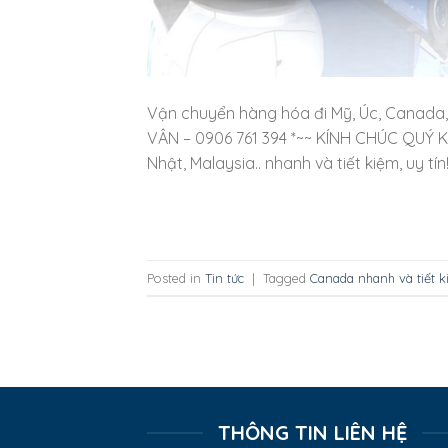
Vận chuyển hàng hóa đi Mỹ, Úc, Canada, N
VÂN – 0906 761 394 *~~ KÍNH CHÚC QUÝ 
Nhật, Malaysia.. nhanh và tiết kiệm, uy t
Posted in
Tin tức
|
Tagged
Canada nhanh và tiết 
THÔNG TIN LIÊN HỆ