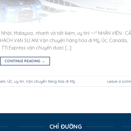
hật, Malaysia.. nhanh và tiết kiệm, uy tín! ~~* NHÂN VIÊN : C
KHÁCH VẠN SỰ AN! Vận chuyển hàng hóa đi Mỹ, Úc, Canada,
ín! TTI Express vận chuyển được […]
CONTINUE READING
→
kiệm
,
ÚC
,
uy tín
,
Vận chuyển hàng hóa đi Mỹ
Leave a com
CHỈ ĐƯỜNG