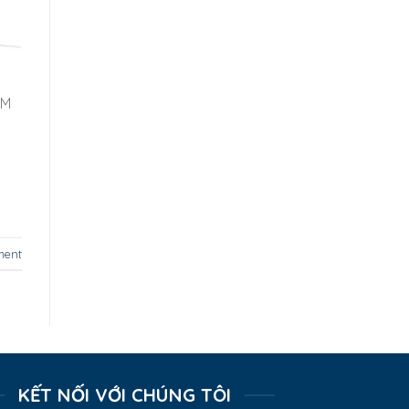
ẨM
ment
KẾT NỐI VỚI CHÚNG TÔI