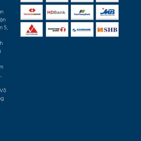
ân
uận
n 5,
nh
i
n
ạm
,
 Võ
ng