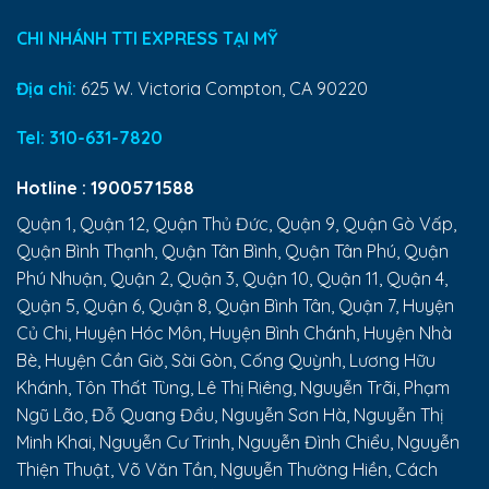
CHI NHÁNH TTI EXPRESS TẠI MỸ
Địa chỉ:
625 W. Victoria Compton, CA 90220
Tel:
310-631-7820
Hotline :
1900571588
Quận 1, Quận 12, Quận Thủ Đức, Quận 9, Quận Gò Vấp,
Quận Bình Thạnh, Quận Tân Bình, Quận Tân Phú, Quận
Phú Nhuận, Quận 2, Quận 3, Quận 10, Quận 11, Quận 4,
Quận 5, Quận 6, Quận 8, Quận Bình Tân, Quận 7, Huyện
Củ Chi, Huyện Hóc Môn, Huyện Bình Chánh, Huyện Nhà
Bè, Huyện Cần Giờ, Sài Gòn, Cống Quỳnh, Lương Hữu
Khánh, Tôn Thất Tùng, Lê Thị Riêng, Nguyễn Trãi, Phạm
Ngũ Lão, Đỗ Quang Đẩu, Nguyễn Sơn Hà, Nguyễn Thị
Minh Khai, Nguyễn Cư Trinh, Nguyễn Đình Chiểu, Nguyễn
Thiện Thuật, Võ Văn Tần, Nguyễn Thường Hiền, Cách