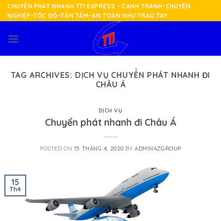
Skip
CHUYỂN PHÁT NHANH TTI EXPRESS - CẠNH TRANH-CHUYÊN
NGHIỆP-TỐC ĐỘ-TẬN TÂM-AN TOÀN NHƯ TRAO TAY
to
content
TAG ARCHIVES:
DỊCH VỤ CHUYỂN PHÁT NHANH ĐI
CHÂU Á
DỊCH VỤ
Chuyển phát nhanh đi Châu Á
POSTED ON
15 THÁNG 4, 2020
BY
ADMINAZGROUP
15
Th4