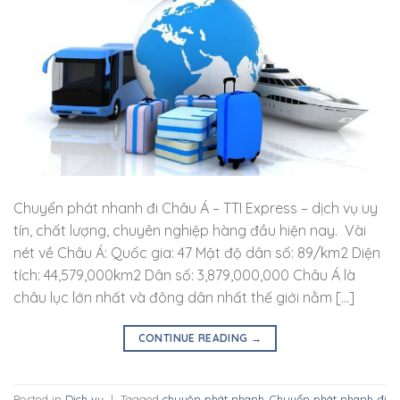
Chuyển phát nhanh đi Châu Á – TTI Express – dịch vụ uy
tín, chất lượng, chuyên nghiệp hàng đầu hiện nay. Vài
nét về Châu Á: Quốc gia: 47 Mật độ dân số: 89/km2 Diện
tích: 44,579,000km2 Dân số: 3,879,000,000 Châu Á là
châu lục lớn nhất và đông dân nhất thế giới nằm […]
CONTINUE READING
→
Posted in
Dịch vụ
|
Tagged
chuyên phát nhanh
,
Chuyển phát nhanh đi