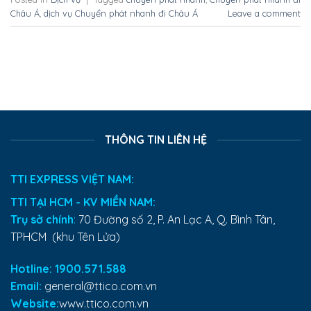
Châu Á
,
dịch vụ Chuyển phát nhanh đi Châu Á
Leave a comment
THÔNG TIN LIÊN HỆ
TTI EXPRESS VIỆT NAM:
TTI TẠI HCM - KV MIỀN NAM:
Trụ sở chính
:
70 Đường số 2, P. An Lạc A, Q. Bình Tân,
TPHCM (khu Tên Lửa)
Hotline: 1900.571.588
Email:
general@ttico.com.vn
Website:
www.ttico.com.vn