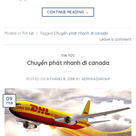
CONTINUE READING
→
Posted in
Tin tức
|
Tagged
Chuyển phát nhanh đi canada
Leave a comment
TIN TỨC
Chuyển phát nhanh đi canada
POSTED ON
9 THÁNG 8, 2018
BY
ADMINAZGROUP
09
Th8