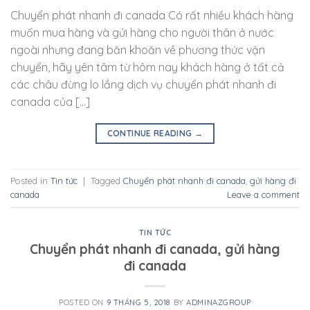
Chuyển phát nhanh đi canada Có rất nhiều khách hàng
muốn mua hàng và gửi hàng cho người thân ở nước
ngoài nhưng đang băn khoăn về phương thức vận
chuyển, hãy yên tâm từ hôm nay khách hàng ở tất cả
các châu đừng lo lắng dịch vụ chuyển phát nhanh đi
canada của […]
CONTINUE READING
→
Posted in
Tin tức
|
Tagged
Chuyển phát nhanh đi canada
,
gửi hàng đi
canada
Leave a comment
TIN TỨC
Chuyển phát nhanh đi canada, gửi hàng
đi canada
POSTED ON
9 THÁNG 5, 2018
BY
ADMINAZGROUP