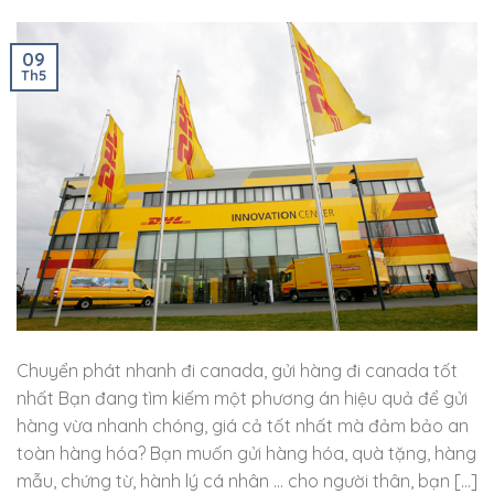
09
Th5
Chuyển phát nhanh đi canada, gửi hàng đi canada tốt
nhất Bạn đang tìm kiếm một phương án hiệu quả để gửi
hàng vừa nhanh chóng, giá cả tốt nhất mà đảm bảo an
toàn hàng hóa? Bạn muốn gửi hàng hóa, quà tặng, hàng
mẫu, chứng từ, hành lý cá nhân … cho người thân, bạn […]