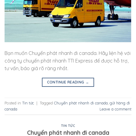
Bạn muốn Chuyển phát nhanh đi canada. Hãy liện hệ với
công ty chuyển phát nhanh TTI Express để được hỗ trợ,
tư vấn, báo giá rõ ràng nhất.
CONTINUE READING
→
Posted in
Tin tức
|
Tagged
Chuyển phát nhanh đi canada
,
gửi hàng đi
canada
Leave a comment
TIN TỨC
Chuyển phát nhanh đi canada