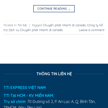
CONTINUE READING
→
Posted in
Tin tức
|
Tagged
Chuyển phát nhanh đi canada
,
Công ty hỗ
trợ Dịch vụ Chuyển phát nhanh đi canada
Leave a comment
THÔNG TIN LIÊN HỆ
TTI EXPRESS VIỆT NAM:
TTI TẠI HCM - KV MIỀN NAM:
Trụ sở chính
:
70 Đường số 2, P. An Lạc A, Q. Bình Tân,
TPHCM (khu Tên Lửa)