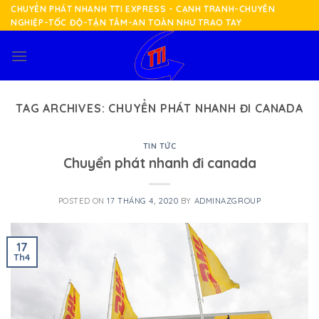
Skip
CHUYỂN PHÁT NHANH TTI EXPRESS - CẠNH TRANH-CHUYÊN
NGHIỆP-TỐC ĐỘ-TẬN TÂM-AN TOÀN NHƯ TRAO TAY
to
content
TAG ARCHIVES:
CHUYỂN PHÁT NHANH ĐI CANADA
TIN TỨC
Chuyển phát nhanh đi canada
POSTED ON
17 THÁNG 4, 2020
BY
ADMINAZGROUP
17
Th4