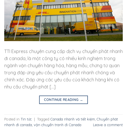
TTI Express chuyên cung cấp dịch vụ chuyển phát nhanh
đi canada, là một công ty có nhiều kinh nghiệm trong
ngành vận chuyển hàng hóa, hàng mẫu, chứng từ quan
trọng đáp ứng yêu cầu chuyển phát nhanh chóng và
chính xác. Đáp ứng các yêu cầu của khách hàng khi có
nhu cầu chuyển phát […]
CONTINUE READING
→
Posted in
Tin tức
|
Tagged
Canada nhanh và tiết kiệm
,
Chuyển phát
nhanh đi canada
,
vận chuyển tranh đi Canada
Leave a comment