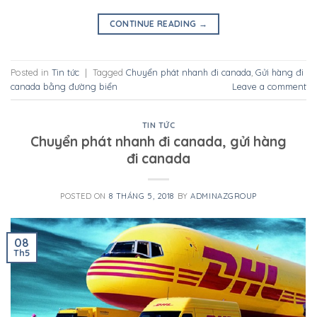
CONTINUE READING
→
Posted in
Tin tức
|
Tagged
Chuyển phát nhanh đi canada
,
Gửi hàng đi
canada bằng đường biển
Leave a comment
TIN TỨC
Chuyển phát nhanh đi canada, gửi hàng
đi canada
POSTED ON
8 THÁNG 5, 2018
BY
ADMINAZGROUP
08
Th5