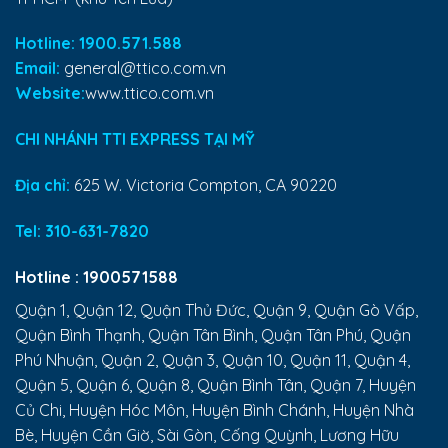
Hotline: 1900.571.588
Email:
general@ttico.com.vn
Website:
www.ttico.com.vn
CHI NHÁNH TTI EXPRESS TẠI MỸ
Địa chỉ:
625 W. Victoria Compton, CA 90220
Tel:
310-631-7820
Hotline :
1900571588
Quận 1, Quận 12, Quận Thủ Đức, Quận 9, Quận Gò Vấp,
Quận Bình Thạnh, Quận Tân Bình, Quận Tân Phú, Quận
Phú Nhuận, Quận 2, Quận 3, Quận 10, Quận 11, Quận 4,
Quận 5, Quận 6, Quận 8, Quận Bình Tân, Quận 7, Huyện
Củ Chi, Huyện Hóc Môn, Huyện Bình Chánh, Huyện Nhà
Bè, Huyện Cần Giờ, Sài Gòn, Cống Quỳnh, Lương Hữu