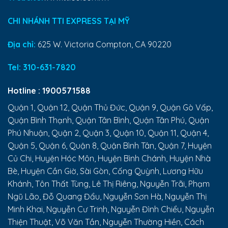
CHI NHÁNH TTI EXPRESS TẠI MỸ
Địa chỉ:
625 W. Victoria Compton, CA 90220
Tel:
310-631-7820
Hotline :
1900571588
Quận 1, Quận 12, Quận Thủ Đức, Quận 9, Quận Gò Vấp,
Quận Bình Thạnh, Quận Tân Bình, Quận Tân Phú, Quận
Phú Nhuận, Quận 2, Quận 3, Quận 10, Quận 11, Quận 4,
Quận 5, Quận 6, Quận 8, Quận Bình Tân, Quận 7, Huyện
Củ Chi, Huyện Hóc Môn, Huyện Bình Chánh, Huyện Nhà
Bè, Huyện Cần Giờ, Sài Gòn, Cống Quỳnh, Lương Hữu
Khánh, Tôn Thất Tùng, Lê Thị Riêng, Nguyễn Trãi, Phạm
Ngũ Lão, Đỗ Quang Đẩu, Nguyễn Sơn Hà, Nguyễn Thị
Minh Khai, Nguyễn Cư Trinh, Nguyễn Đình Chiểu, Nguyễn
Thiện Thuật, Võ Văn Tần, Nguyễn Thường Hiền, Cách