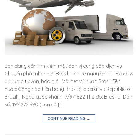
Bạn đang cần tìm kiếm một đơn vị cung cấp dịch vụ
Chuyển phát nhanh đi Brasil. Liên hệ ngay với TTI Express
để được tư vấn, báo giá. Vài nét về nước Brasil: Tên
nước: Cộng hòa Liên bang Brazil (Federative Republic of
Brazil). Ngày quốc khánh: 7/9/1822 Thủ đô: Brasilia Dân
số: 192.272.890 (con số […]
CONTINUE READING
→