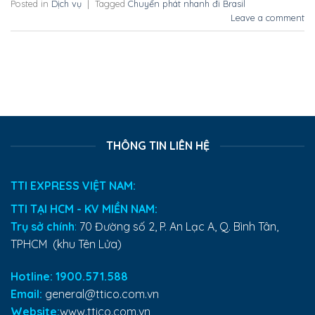
Posted in
Dịch vụ
|
Tagged
Chuyển phát nhanh đi Brasil
Leave a comment
THÔNG TIN LIÊN HỆ
TTI EXPRESS VIỆT NAM:
TTI TẠI HCM - KV MIỀN NAM:
Trụ sở chính
:
70 Đường số 2, P. An Lạc A, Q. Bình Tân,
TPHCM (khu Tên Lửa)
Hotline: 1900.571.588
Email:
general@ttico.com.vn
Website:
www.ttico.com.vn