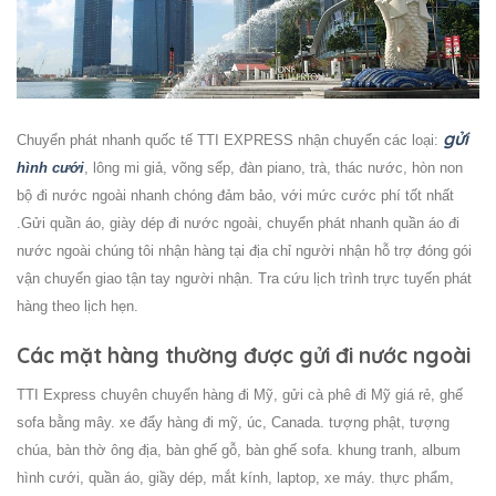
gửi
Chuyển phát nhanh quốc tế TTI EXPRESS nhận chuyển các loại:
hình cưới
, lông mi giả, võng sếp, đàn piano, trà, thác nước, hòn non
bộ đi nước ngoài nhanh chóng đảm bảo, với mức cước phí tốt nhất
.Gửi quần áo, giày dép đi nước ngoài, chuyển phát nhanh quần áo đi
nước ngoài chúng tôi nhận hàng tại địa chỉ người nhận hỗ trợ đóng gói
vận chuyển giao tận tay người nhận. Tra cứu lịch trình trực tuyến phát
hàng theo lịch hẹn.
Các mặt hàng thường được gửi đi nước ngoài
TTI Express chuyên chuyển hàng đi Mỹ, gửi cà phê đi Mỹ giá rẻ, ghế
sofa bằng mây. xe đẩy hàng đi mỹ, úc, Canada. tượng phật, tượng
chúa, bàn thờ ông địa, bàn ghế gỗ, bàn ghế sofa. khung tranh, album
hình cưới, quần áo, giầy dép, mắt kính, laptop, xe máy. thực phẩm,