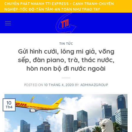
Skip
CHUYỂN PHÁT NHANH TTI EXPRESS - CẠNH TRANH-CHUYÊN
NGHIỆP-TỐC ĐỘ-TẬN TÂM-AN TOÀN NHƯ TRAO TAY
to
content
TIN TỨC
Gửi hình cưới, lông mi giả, võng
sếp, đàn piano, trà, thác nước,
hòn non bộ đi nước ngoài
POSTED ON
10 THÁNG 4, 2020
BY
ADMINAZGROUP
10
Th4