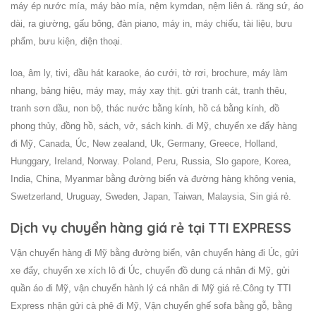
máy ép nước mía, máy bào mía, nệm kymdan, nệm liên á. răng sứ, áo
dài, ra giường, gấu bông, đàn piano, máy in, máy chiếu, tài liệu, bưu
phẩm, bưu kiện, điện thoại.
loa, âm ly, tivi, đầu hát karaoke, áo cưới, tờ rơi, brochure, máy làm
nhang, bảng hiệu, máy may, máy xay thịt. gửi tranh cát, tranh thêu,
tranh sơn dầu, non bộ, thác nước bằng kính, hồ cá bằng kính, đồ
phong thủy, đồng hồ, sách, vở, sách kinh. đi Mỹ, chuyển xe đẩy hàng
đi Mỹ, Canada, Úc, New zealand, Uk, Germany, Greece, Holland,
Hunggary, Ireland, Norway. Poland, Peru, Russia, Slo gapore, Korea,
India, China, Myanmar bằng đường biển và đường hàng không venia,
Swetzerland, Uruguay, Sweden, Japan, Taiwan, Malaysia, Sin giá rẻ.
Dịch vụ chuyển hàng giá rẻ tại TTI EXPRESS
Vận chuyển hàng đi Mỹ bằng đường biển, vận chuyển hàng đi Úc, gửi
xe đẩy, chuyển xe xích lô đi Úc, chuyển đồ dung cá nhân đi Mỹ, gửi
quần áo đi Mỹ, vận chuyển hành lý cá nhân đi Mỹ giá rẻ.
Công ty TTI
Express nhận gửi cà phê đi Mỹ, Vận chuyển ghế sofa bằng gỗ, bằng