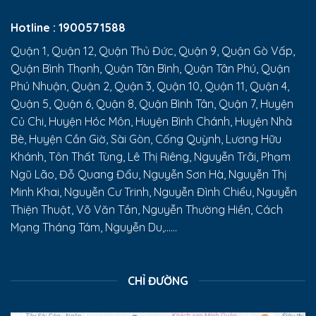
Hotline :
1900571588
Quận 1, Quận 12, Quận Thủ Đức, Quận 9, Quận Gò Vấp,
Quận Bình Thạnh, Quận Tân Bình, Quận Tân Phú, Quận
Phú Nhuận, Quận 2, Quận 3, Quận 10, Quận 11, Quận 4,
Quận 5, Quận 6, Quận 8, Quận Bình Tân, Quận 7, Huyện
Củ Chi, Huyện Hóc Môn, Huyện Bình Chánh, Huyện Nhà
Bè, Huyện Cần Giờ, Sài Gòn, Cống Quỳnh, Lương Hữu
Khánh, Tôn Thất Tùng, Lê Thị Riêng, Nguyễn Trãi, Phạm
Ngũ Lão, Đỗ Quang Đẩu, Nguyễn Sơn Hà, Nguyễn Thị
Minh Khai, Nguyễn Cư Trinh, Nguyễn Đình Chiểu, Nguyễn
Thiện Thuật, Võ Văn Tần, Nguyễn Thường Hiền, Cách
Mạng Tháng Tám, Nguyễn Du,......
CHỈ ĐƯỜNG