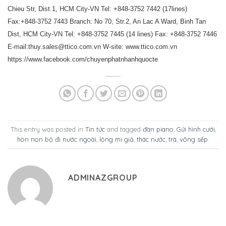
Chieu Str, Dist.1, HCM City-VN Tel: +848-3752 7442 (17lines)
Fax:+848-3752 7443 Branch: No 70, Str.2, An Lac A Ward, Binh Tan
Dist, HCM City-VN Tel: +848-3752 7445 (14 lines) Fax: +848-3752 7446
E-mail:thuy.sales@ttico.com.vn W-site: www.ttico.com.vn
https://www.facebook.com/chuyenphatnhanhquocte
This entry was posted in
Tin tức
and tagged
đàn piano
,
Gửi hình cưới
,
hòn non bộ đi nước ngoài
,
lông mi giả
,
thác nước
,
trà
,
võng sếp
.
ADMINAZGROUP