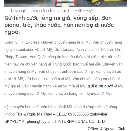
Dịch vụ gửi hàng đa dạng tại TTI EXPRESS
Gửi hình cưới, lông mi giả, võng sếp, đàn
piano, trà, thác nước, hòn non bộ đi nước
ngoài
Công ty TTI Express chuyên chuyển hàng lẻ đi Mỹ, vận chuyển hàng
nguyên container FCL đi Mỹ, Úc, Canada, New Zealand, Hà Lan. Đức,
Pháp, Taiwan, Hàn Quốc bằng đường tàu thủy với giá cước tốt nhất
hiện nay và chuyển hàng đi Trung Quốc bao thuế hai đầu.
Chuyên vận
chuyển hàng đi Mỹ, vận chuyển tranh sơn dầu đi mỹ. vận chuyển áo
cưới đi Mỹ, gửi hàng thức phẩm đi Mỹ, vận chuyển hàng cá nhân đi
ửi
Mỹ giá rẻ. vận chuyển hàng xe nước mía đi Mỹ,
g
hình cưới
đi Mỹ,
chuyển hàng sách đi Mỹ, vận chuyển hàng nệm kymdan đi Mỹ.
vận chuyển bàn ghế sofa bằng gỗ đi Mỹ bằng đường biển và hàng
không.
Tks & Rgds Ms Thuy – CELL: 0938366383 (zalo/viber)
SKYPE/YM: phuongthuytti T.T INTERNATIONAL CO., LTD
……………………………………………………….. Office: 4 Nguyen Dinh