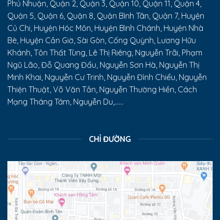
Phú Nhuận, Quận 2, Quận 3, Quận 10, Quận 11, Quận 4,
Quận 5, Quận 6, Quận 8, Quận Bình Tân, Quận 7, Huyện
Củ Chi, Huyện Hóc Môn, Huyện Bình Chánh, Huyện Nhà
Bè, Huyện Cần Giờ, Sài Gòn, Cống Quỳnh, Lương Hữu
Khánh, Tôn Thất Tùng, Lê Thị Riêng, Nguyễn Trãi, Phạm
Ngũ Lão, Đỗ Quang Đẩu, Nguyễn Sơn Hà, Nguyễn Thị
Minh Khai, Nguyễn Cư Trinh, Nguyễn Đình Chiểu, Nguyễn
Thiện Thuật, Võ Văn Tần, Nguyễn Thường Hiền, Cách
Mạng Tháng Tám, Nguyễn Du,......
CHỈ ĐƯỜNG