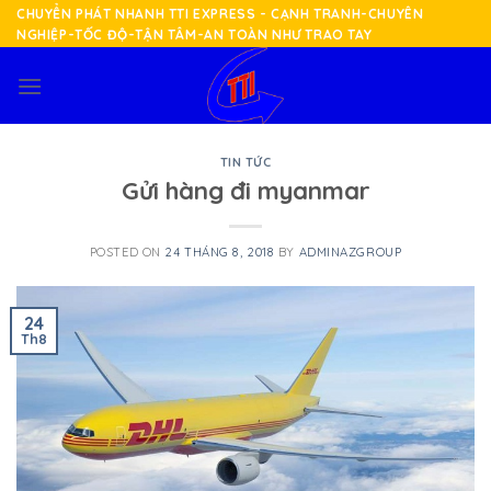
Skip
CHUYỂN PHÁT NHANH TTI EXPRESS - CẠNH TRANH-CHUYÊN
NGHIỆP-TỐC ĐỘ-TẬN TÂM-AN TOÀN NHƯ TRAO TAY
to
content
TIN TỨC
Gửi hàng đi myanmar
POSTED ON
24 THÁNG 8, 2018
BY
ADMINAZGROUP
24
Th8