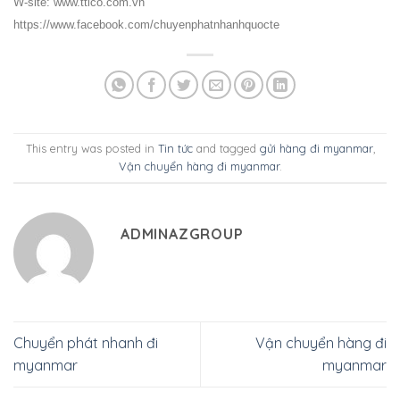
W-site: www.ttico.com.vn
https://www.facebook.com/chuyenphatnhanhquocte
This entry was posted in
Tin tức
and tagged
gửi hàng đi myanmar
,
Vận chuyển hàng đi myanmar
.
ADMINAZGROUP
Chuyển phát nhanh đi
Vận chuyển hàng đi
myanmar
myanmar