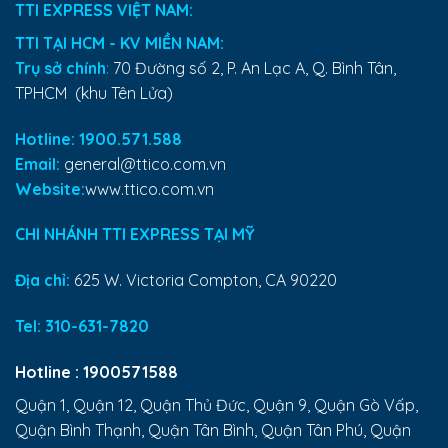
TTI EXPRESS VIỆT NAM:
TTI TẠI HCM - KV MIỀN NAM:
Trụ sở chính
:
70 Đường số 2, P. An Lạc A, Q. Bình Tân,
TPHCM (khu Tên Lửa)
Hotline: 1900.571.588
Email:
general@ttico.com.vn
Website:
www.ttico.com.vn
CHI NHÁNH TTI EXPRESS TẠI MỸ
Địa chỉ:
625 W. Victoria Compton, CA 90220
Tel:
310-631-7820
Hotline :
1900571588
Quận 1, Quận 12, Quận Thủ Đức, Quận 9, Quận Gò Vấp,
Quận Bình Thạnh, Quận Tân Bình, Quận Tân Phú, Quận