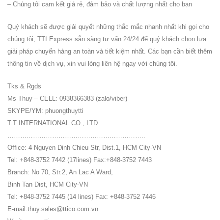
– Chúng tôi cam kết giá rẻ, đảm bảo và chất lượng nhất cho bạn
Quý khách sẽ được giải quyết những thắc mắc nhanh nhất khi gọi cho
chúng tôi, TTI Express sẵn sàng tư vấn 24/24 để quý khách chọn lựa
giải pháp chuyển hàng an toàn và tiết kiệm nhất. Các bạn cần biết thêm
thông tin về dịch vụ, xin vui lòng liên hệ ngay với chúng tôi.
Tks & Rgds
Ms Thuy – CELL: 0938366383 (zalo/viber)
SKYPE/YM: phuongthuytti
T.T INTERNATIONAL CO., LTD
………………………………………………………..
Office: 4 Nguyen Dinh Chieu Str, Dist.1, HCM City-VN
Tel: +848-3752 7442 (17lines) Fax:+848-3752 7443
Branch: No 70, Str.2, An Lac A Ward,
Binh Tan Dist, HCM City-VN
Tel: +848-3752 7445 (14 lines) Fax: +848-3752 7446
E-mail:thuy.sales@ttico.com.vn