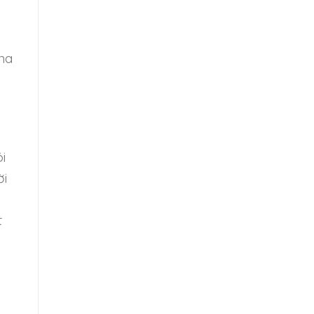
 na
i
ời
t