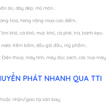
uần áo, dày dèp, mũ món…
hàng hóa, hàng nặng mùa cao điểm…
ôm khô, cá khô, mực khô, cà phê, trà, bánh kẹo…
 nails: Kềm bấm, dầu gội đầu, mỹ phẩm…
 Điện thoại, máy tính, máy đọc sách, các loại máy
HUYỂN PHÁT NHANH QUA TTI
 hoặc nhận/giao tại sân bay;