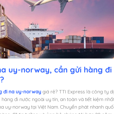
 na uy-norway, cần gửi hàng đi
?
g đi na uy-norway
giá rẻ? TTI Express là công ty d
hàng đi nước ngoài uy tín, an toàn và tiết kiệm nhấ
i na uy-norway tại Việt Nam. Chuyển phát nhanh quố