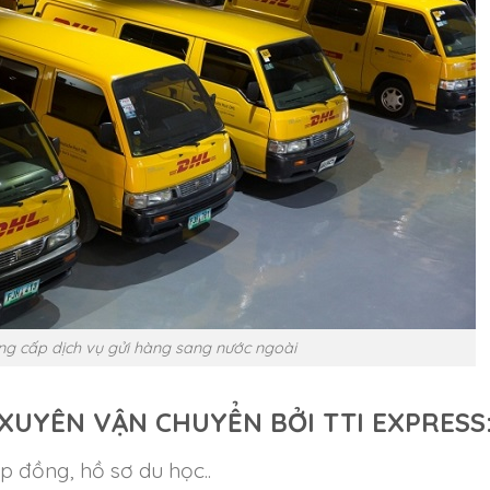
ng cấp dịch vụ gửi hàng sang nước ngoài
UYÊN VẬN CHUYỂN BỞI TTI EXPRESS
p đồng, hồ sơ du học..