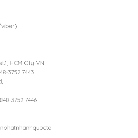
/viber)
st.1, HCM City-VN
848-3752 7443
d,
 +848-3752 7446
enphatnhanhquocte