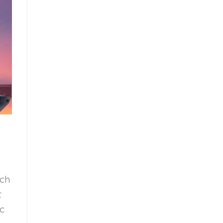
ịch
t
c