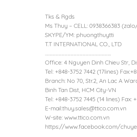
Tks & Rgds
Ms Thuy – CELL: 0938366383 (zalo
SKYPE/YM: phuongthuytti
T.T INTERNATIONAL CO., LTD
………………………………………………………..
Office: 4 Nguyen Dinh Chieu Str, Di
Tel: +848-3752 7442 (17lines) Fax:+
Branch: No 70, Str.2, An Lac A War
Binh Tan Dist, HCM City-VN
Tel: +848-3752 7445 (14 lines) Fax:
E-mail:thuy.sales@ttico.com.vn
W-site: www.ttico.com.vn
https://www.facebook.com/chuy