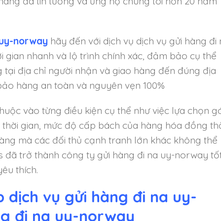
hàng đã tin tưởng và ủng hộ chúng tôi hơn 20 năm
 uy-norway
hãy đến với dịch vụ dịch vụ gửi hàng đi
i gian nhanh và lộ trình chính xác, đảm bảo cụ thể
 tại địa chỉ người nhận và giao hàng đến đúng địa
m bảo hàng an toàn và nguyên vẹn 100%
huộc vào từng điều kiện cụ thể như việc lựa chọn gó
 thời gian, mức độ cấp bách của hàng hóa đồng th
 hàng mà các đối thủ cạnh tranh lớn khác không thể
 đã trở thành công ty gửi hàng đi na uy-norway tố
êu thích.
 dịch vụ gửi hàng đi na uy-
ng đi na uy-norway