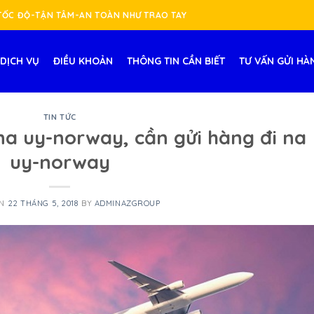
-TỐC ĐỘ-TẬN TÂM-AN TOÀN NHƯ TRAO TAY
DỊCH VỤ
ĐIỀU KHOẢN
THÔNG TIN CẦN BIẾT
TƯ VẤN GỬI HÀ
TIN TỨC
 na uy-norway, cần gửi hàng đi na
uy-norway
ON
22 THÁNG 5, 2018
BY
ADMINAZGROUP