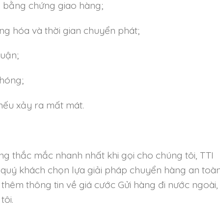
ới bằng chứng giao hàng;
g hóa và thời gian chuyển phát;
huận;
chóng;
nếu xảy ra mất mát.
g thắc mắc nhanh nhất khi gọi cho chúng tôi, TTI
 quý khách chọn lựa giải pháp chuyển hàng an toà
 thêm thông tin về giá cước Gửi hàng đi nước ngoài,
tôi.