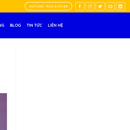
HOTLINE: 1900.57.15.88
NG
BLOG
TIN TỨC
LIÊN HỆ