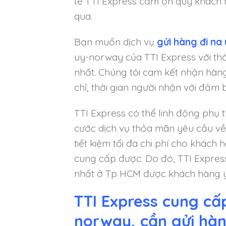
tế TTI Express cảm ơn quý khách 
qua.
Bạn muốn dịch vụ
gửi hàng đi na
uy-norway của TTI Express với thờ
nhất. Chúng tôi cam kết nhận hàng
chỉ, thời gian người nhận với đả
TTI Express có thể linh động phụ t
cước dịch vụ thỏa mãn yêu cầu về
tiết kiệm tối đa chi phí cho khách
cung cấp được. Do đó, TTI Express
nhất ở Tp HCM được khách hàng y
TTI Express cung cấp
norway, cần gửi hà