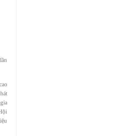
lần
cao
hát
gia
Hội
iệu