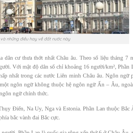
và những điều hay về đất nước này
a dân cư thưa thớt nhất Châu âu. Theo số liệu tháng 7 
gười. Với mật độ dân số chỉ khoảng 16 người/km², Phần 
 thấp nhất trong các nước Liên minh Châu âu. Ngôn ngữ 
 – một ngôn ngữ không thuộc hệ ngôn ngữ Ấn – Âu, ngoài
 ngôn ngữ chính thức.
 Thụy Điển, Na Uy, Nga và Estonia. Phần Lan thuộc Bắc 
hía bắc vành đai Bắc cực.
 người. Phần Lan là quốc gia rộng xếp thứ 6 ở Châu Âu, 