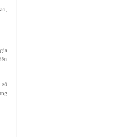
ao,
gia
iều
 số
àng