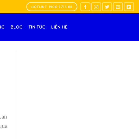
HOTLINE: 1900.57.15.88
NG
BLOG
TIN TỨC
LIÊN HỆ
Lan
qua