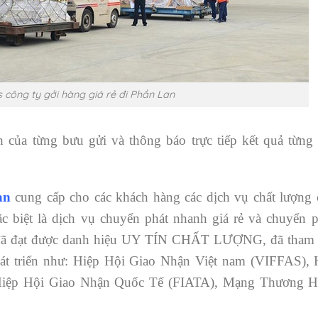
 công ty gởi hàng giá rẻ đi Phần Lan
h của từng bưu gửi và thông báo trực tiếp kết quả từng 
Lan
cung cấp cho các khách hàng các dịch vụ chất lượng 
ặc biệt là dịch vụ chuyển phát nhanh giá rẻ và chuyển p
ã đạt được danh hiệu UY TÍN CHẤT LƯỢNG, đã tham 
hát triển như: Hiệp Hội Giao Nhận Việt nam (VIFFAS), 
Hiệp Hội Giao Nhận Quốc Tế (FIATA), Mạng Thương H