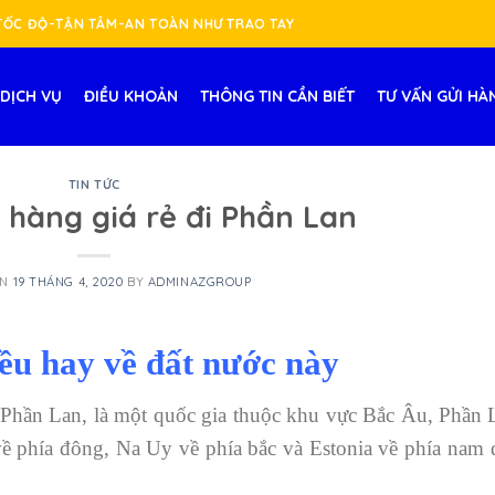
-TỐC ĐỘ-TẬN TÂM-AN TOÀN NHƯ TRAO TAY
DỊCH VỤ
ĐIỀU KHOẢN
THÔNG TIN CẦN BIẾT
TƯ VẤN GỬI HÀ
TIN TỨC
 hàng giá rẻ đi Phần Lan
ON
19 THÁNG 4, 2020
BY
ADMINAZGROUP
ều hay về đất nước này
 Phần Lan, là một quốc gia thuộc khu vực Bắc Âu, Phần 
về phía đông, Na Uy về phía bắc và Estonia về phía nam 