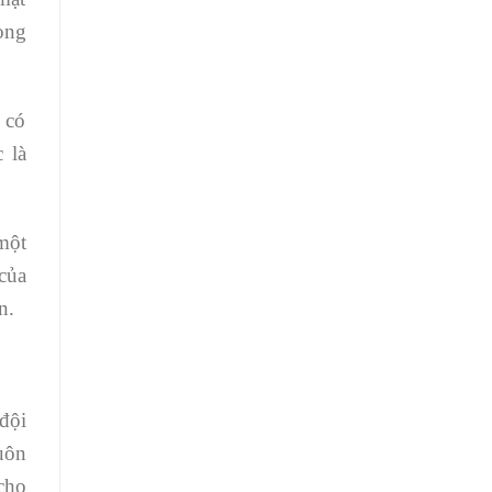
ong
 có
 là
một
của
ân.
đội
uôn
cho