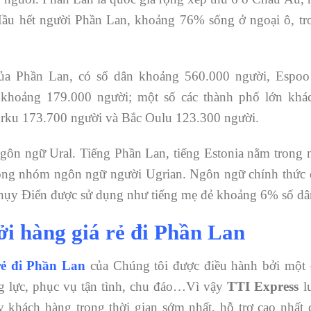
Hầu hết người Phần Lan, khoảng 76% sống ở ngoại ô, tr
của Phần Lan, có số dân khoảng 560.000 người, Espoo
khoảng 179.000 người; một số các thành phố lớn khác
urku 173.700 người và Bắc Oulu 123.300 người.
ngôn ngữ Ural. Tiếng Phần Lan, tiếng Estonia nằm trong 
ong nhóm ngôn ngữ người Ugrian. Ngôn ngữ chính thức 
Thụy Điển được sử dụng như tiếng mẹ đẻ khoảng 6% số d
ởi hàng giá rẻ đi Phần Lan
rẻ đi Phần Lan
của Chúng tôi được điều hành bởi một 
g lực, phục vụ tận tình, chu đáo…Vì vậy
TTI Express
l
 khách hàng trong thời gian sớm nhất, hỗ trợ cao nhất 