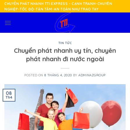
Skip
CHUYỂN PHÁT NHANH TTI EXPRESS - CẠNH TRANH-CHUYÊN
NGHIỆP-TỐC ĐỘ-TẬN TÂM-AN TOÀN NHƯ TRAO TAY
to
content
TIN TỨC
Chuyển phát nhanh uy tín, chuyên
phát nhanh đi nước ngoài
POSTED ON
8 THÁNG 4, 2020
BY
ADMINAZGROUP
08
Th4