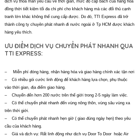
dịch vụ thỏa mãn yêu cầu về thời gian, mức độ cấp bách của hàng hóa
đồng thời tiết kiệm tối đa chi phí cho khách hàng mà các đối thủ cạnh
tranh lớn khác không thể cung cấp được. Do đó,
TTI Express
đã trở
thành công ty chuyên phát nhanh đi nước ngoài ở Tp HCM được khách
hàng yêu thích.
ƯU ĐIỂM DỊCH VỤ CHUYỂN PHÁT NHANH QUA
TTI EXPRESS:
– Miễn phí đóng hàng, nhận hàng hóa và giao hàng chính xác tận nơi
– Có nhiều gói cước linh động để khách hàng lựa chọn, phụ thuộc
vào thời gian, địa điểm giao hàng.
– Chuyển đến hơn 200 nước trên thế giới trong 2-5 ngày làm việc.
– Có thể chuyển phát nhanh đến vùng nông thôn, vùng sâu vùng xa
trên thới giới.
– Có thể chuyển phát nhanh hẹn giờ ( giao đúng ngày hẹn) theo yêu
cầu của khách hàng.
– Giá và dịch vụ: Rất linh động như dịch vụ Door To Door hoặc Air