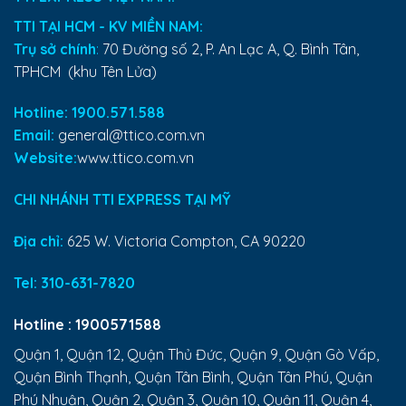
TTI TẠI HCM - KV MIỀN NAM:
Trụ sở chính
:
70 Đường số 2, P. An Lạc A, Q. Bình Tân,
TPHCM (khu Tên Lửa)
Hotline: 1900.571.588
Email:
general@ttico.com.vn
Website:
www.ttico.com.vn
CHI NHÁNH TTI EXPRESS TẠI MỸ
Địa chỉ:
625 W. Victoria Compton, CA 90220
Tel:
310-631-7820
Hotline :
1900571588
Quận 1, Quận 12, Quận Thủ Đức, Quận 9, Quận Gò Vấp,
Quận Bình Thạnh, Quận Tân Bình, Quận Tân Phú, Quận
Phú Nhuận, Quận 2, Quận 3, Quận 10, Quận 11, Quận 4,