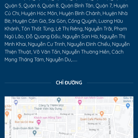
Quận 5, Quận 6, Quận 8, Quận Bình Tân, Quận 7, Huyện
Củ Chi, Huyện Hóc Môn, Huyện Bình Chánh, Huyện Nhà
Bè, Huyện Cần Giờ, Sài Gòn, Cống Quỳnh, Lương Hữu
Khánh, Tôn Thất Tùng, Lê Thị Riêng, Nguyễn Trãi, Phạm
Ngũ Lão, Đỗ Quang Đẩu, Nguyễn Sơn Hà, Nguyễn Thị
Minh Khai, Nguyễn Cư Trinh, Nguyễn Đình Chiểu, Nguyễn
Thiện Thuật, Võ Văn Tần, Nguyễn Thường Hiền, Cách
Mạng Tháng Tám, Nguyễn Du,......
CHỈ ĐƯỜNG