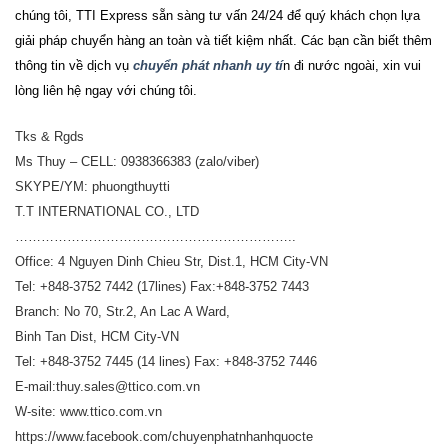
chúng tôi,
TTI Express
sẵn sàng tư vấn 24/24 để quý khách chọn lựa
giải pháp chuyển hàng an toàn và tiết kiệm nhất.
Các bạn cần biết thêm
thông tin về dịch vụ
chuyển phát nhanh uy tí
n đi nước ngoài, xin vui
lòng liên hệ ngay với chúng tôi.
Tks & Rgds
Ms Thuy – CELL: 0938366383 (zalo/viber)
SKYPE/YM: phuongthuytti
T.T INTERNATIONAL CO., LTD
………………………………………………………..
Office: 4 Nguyen Dinh Chieu Str, Dist.1, HCM City-VN
Tel: +848-3752 7442 (17lines) Fax:+848-3752 7443
Branch: No 70, Str.2, An Lac A Ward,
Binh Tan Dist, HCM City-VN
Tel: +848-3752 7445 (14 lines) Fax: +848-3752 7446
E-mail:thuy.sales@ttico.com.vn
W-site: www.ttico.com.vn
https://www.facebook.com/chuyenphatnhanhquocte