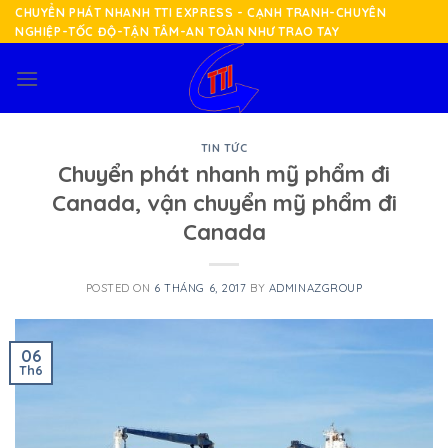
Skip
CHUYỂN PHÁT NHANH TTI EXPRESS - CẠNH TRANH-CHUYÊN
NGHIỆP-TỐC ĐỘ-TẬN TÂM-AN TOÀN NHƯ TRAO TAY
to
content
TIN TỨC
Chuyển phát nhanh mỹ phẩm đi
Canada, vận chuyển mỹ phẩm đi
Canada
POSTED ON
6 THÁNG 6, 2017
BY
ADMINAZGROUP
06
Th6