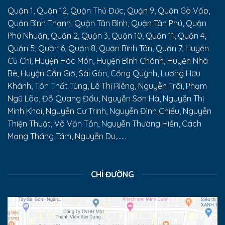
Quận 1, Quận 12, Quận Thủ Đức, Quận 9, Quận Gò Vấp,
Quận Bình Thạnh, Quận Tân Bình, Quận Tân Phú, Quận
Phú Nhuận, Quận 2, Quận 3, Quận 10, Quận 11, Quận 4,
Quận 5, Quận 6, Quận 8, Quận Bình Tân, Quận 7, Huyện
Củ Chi, Huyện Hóc Môn, Huyện Bình Chánh, Huyện Nhà
Bè, Huyện Cần Giờ, Sài Gòn, Cống Quỳnh, Lương Hữu
Khánh, Tôn Thất Tùng, Lê Thị Riêng, Nguyễn Trãi, Phạm
Ngũ Lão, Đỗ Quang Đẩu, Nguyễn Sơn Hà, Nguyễn Thị
Minh Khai, Nguyễn Cư Trinh, Nguyễn Đình Chiểu, Nguyễn
Thiện Thuật, Võ Văn Tần, Nguyễn Thường Hiền, Cách
Mạng Tháng Tám, Nguyễn Du,......
CHỈ ĐƯỜNG