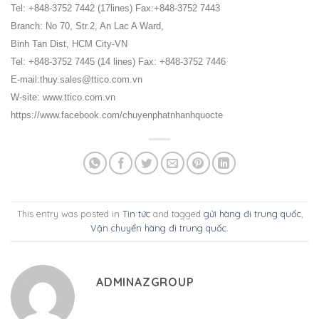
Tel: +848-3752 7442 (17lines) Fax:+848-3752 7443
Branch: No 70, Str.2, An Lac A Ward,
Binh Tan Dist, HCM City-VN
Tel: +848-3752 7445 (14 lines) Fax: +848-3752 7446
E-mail:thuy.sales@ttico.com.vn
W-site: www.ttico.com.vn
https://www.facebook.com/chuyenphatnhanhquocte
This entry was posted in
Tin tức
and tagged
gửi hàng đi trung quốc
,
Vận chuyển hàng đi trung quốc
.
ADMINAZGROUP