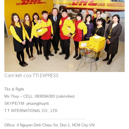
Cam kết của TTI EXPRESS
Tks & Rgds
Ms Thuy – CELL: 0938366383 (zalo/viber)
SKYPE/YM: phuongthuytti
T.T INTERNATIONAL CO., LTD
………………………………………………………..
Office: 4 Nguyen Dinh Chieu Str, Dist.1, HCM City-VN