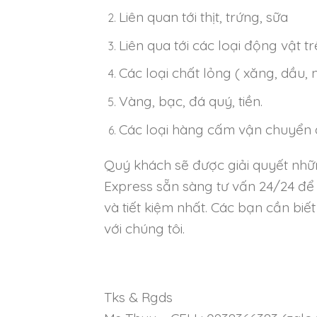
Liên quan tới thịt, trứng, sữa
Liên qua tới các loại động vật trê
Các loại chất lỏng ( xăng, dầu, 
Vàng, bạc, đá quý, tiền.
Các loại hàng cấm vận chuyển d
Quý khách sẽ được giải quyết nhữn
Express sẵn sàng tư vấn 24/24 để
và tiết kiệm nhất. Các bạn cần biết 
với chúng tôi.
Tks & Rgds