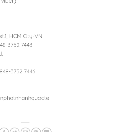
/viber)
st.1, HCM City-VN
848-3752 7443
d,
 +848-3752 7446
enphatnhanhquocte