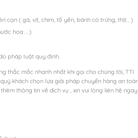
n cạn ( gà, vịt, chim, tổ yến, bánh có trứng, thịt… )
nước hoa … )
o pháp luật quy định.
g thắc mắc nhanh nhất khi gọi cho chúng tôi, TTI
 quý khách chọn lựa giải pháp chuyển hàng an toà
thêm thông tin về dịch vụ , xin vui lòng liên hệ ngay