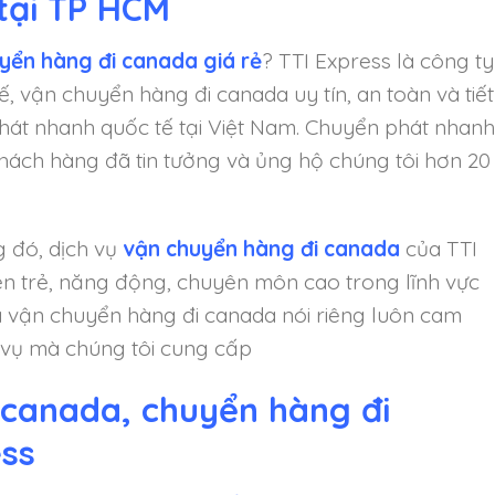
tại TP HCM
yển hàng đi canada giá rẻ
? TTI Express là công ty
, vận chuyển hàng đi canada uy tín, an toàn và tiết
phát nhanh quốc tế tại Việt Nam. Chuyển phát nhanh
hách hàng đã tin tưởng và ủng hộ chúng tôi hơn 20
 đó, dịch vụ
vận chuyển hàng đi canada
của TTI
iên trẻ, năng động, chuyên môn cao trong lĩnh vực
 vận chuyển hàng đi canada nói riêng luôn cam
h vụ mà chúng tôi cung cấp
 canada, chuyển hàng đi
ess