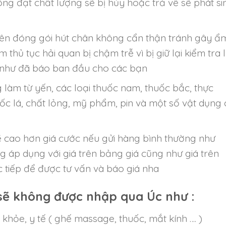
ng đạt chất lượng sẽ bị hủy hoặc trả về sẽ phát si
nên đóng gói hút chân không cẩn thận tránh gây ẩ
 thủ tục hải quan bị chậm trễ vì bị giữ lại kiểm tra 
 như đã báo ban đầu cho các bạn
làm từ yến, các loại thuốc nam, thuốc bắc, thực
ốc lá, chất lỏng, mỹ phẩm, pin và một số vật dụng 
ẽ cao hơn giá cước nếu gửi hàng bình thường như
 áp dụng với giá trên bảng giá cũng như giá trên
c tiếp để được tư vấn và báo giá nha
ẽ không được nhập qua Úc như :
 khỏe, y tế ( ghế massage, thuốc, mắt kính …. )