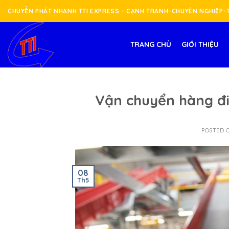
Skip
CHUYỂN PHÁT NHANH TTI EXPRESS - CẠNH TRANH-CHUYÊN NGHIỆP
to
content
TRANG CHỦ
GIỚI THIỆU
Vận chuyển hàng đi
POSTED 
08
Th5