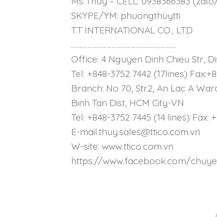
Ms Thuy – CELL: 0938366383 (zalo
SKYPE/YM: phuongthuytti
T.T INTERNATIONAL CO., LTD
………………………………………………………..
Office: 4 Nguyen Dinh Chieu Str, Di
Tel: +848-3752 7442 (17lines) Fax:+
Branch: No 70, Str.2, An Lac A War
Binh Tan Dist, HCM City-VN
Tel: +848-3752 7445 (14 lines) Fax:
E-mail:thuy.sales@ttico.com.vn
W-site: www.ttico.com.vn
https://www.facebook.com/chuy