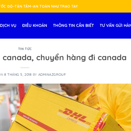
-TỐC ĐỘ-TẬN TÂM-AN TOÀN NHƯ TRAO TAY
DỊCH VỤ
ĐIỀU KHOẢN
THÔNG TIN CẦN BIẾT
TƯ VẤN GỬI HÀ
TIN TỨC
 canada, chuyển hàng đi canada
ON
8 THÁNG 5, 2018
BY
ADMINAZGROUP