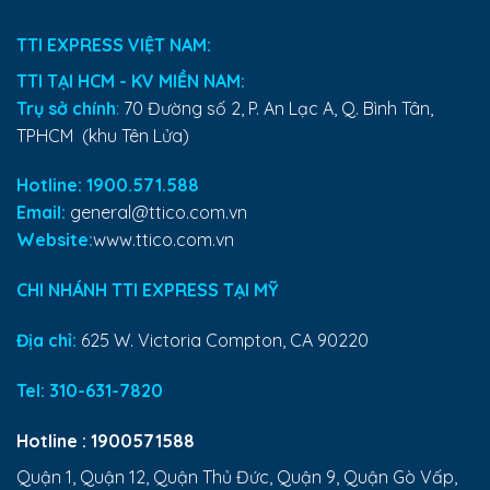
TTI EXPRESS VIỆT NAM:
TTI TẠI HCM - KV MIỀN NAM:
Trụ sở chính
:
70 Đường số 2, P. An Lạc A, Q. Bình Tân,
TPHCM (khu Tên Lửa)
Hotline: 1900.571.588
Email:
general@ttico.com.vn
Website:
www.ttico.com.vn
CHI NHÁNH TTI EXPRESS TẠI MỸ
Địa chỉ:
625 W. Victoria Compton, CA 90220
Tel:
310-631-7820
Hotline :
1900571588
Quận 1, Quận 12, Quận Thủ Đức, Quận 9, Quận Gò Vấp,