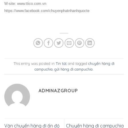
W-site: www.ttico.com.vn
https://www.facebook.com/chuyenphatnhanhquocte
This entry was posted in
Tin tức
and tagged
chuyển hàng đi
campuchia
,
gửi hàng đi campuchia
.
ADMINAZGROUP
Vận chuyển hàng đi ấn độ
Chuyển hàng đi campuchia