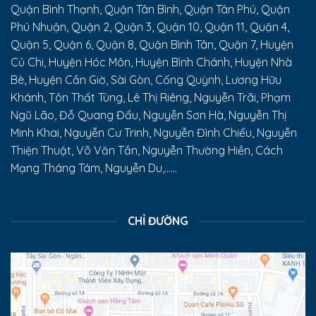
Quận Bình Thạnh, Quận Tân Bình, Quận Tân Phú, Quận
Phú Nhuận, Quận 2, Quận 3, Quận 10, Quận 11, Quận 4,
Quận 5, Quận 6, Quận 8, Quận Bình Tân, Quận 7, Huyện
Củ Chi, Huyện Hóc Môn, Huyện Bình Chánh, Huyện Nhà
Bè, Huyện Cần Giờ, Sài Gòn, Cống Quỳnh, Lương Hữu
Khánh, Tôn Thất Tùng, Lê Thị Riêng, Nguyễn Trãi, Phạm
Ngũ Lão, Đỗ Quang Đẩu, Nguyễn Sơn Hà, Nguyễn Thị
Minh Khai, Nguyễn Cư Trinh, Nguyễn Đình Chiểu, Nguyễn
Thiện Thuật, Võ Văn Tần, Nguyễn Thường Hiền, Cách
Mạng Tháng Tám, Nguyễn Du,......
CHỈ ĐƯỜNG