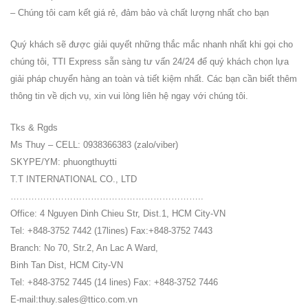
– Chúng tôi cam kết giá rẻ, đảm bảo và chất lượng nhất cho bạn
Quý khách sẽ được giải quyết những thắc mắc nhanh nhất khi gọi cho
chúng tôi, TTI Express sẵn sàng tư vấn 24/24 để quý khách chọn lựa
giải pháp chuyển hàng an toàn và tiết kiệm nhất. Các bạn cần biết thêm
thông tin về dịch vụ, xin vui lòng liên hệ ngay với chúng tôi.
Tks & Rgds
Ms Thuy – CELL: 0938366383 (zalo/viber)
SKYPE/YM: phuongthuytti
T.T INTERNATIONAL CO., LTD
………………………………………………………..
Office: 4 Nguyen Dinh Chieu Str, Dist.1, HCM City-VN
Tel: +848-3752 7442 (17lines) Fax:+848-3752 7443
Branch: No 70, Str.2, An Lac A Ward,
Binh Tan Dist, HCM City-VN
Tel: +848-3752 7445 (14 lines) Fax: +848-3752 7446
E-mail:thuy.sales@ttico.com.vn