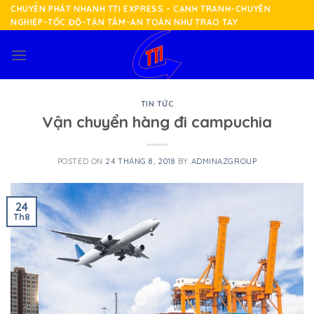
Skip
CHUYỂN PHÁT NHANH TTI EXPRESS - CẠNH TRANH-CHUYÊN
NGHIỆP-TỐC ĐỘ-TẬN TÂM-AN TOÀN NHƯ TRAO TAY
to
content
TIN TỨC
Vận chuyển hàng đi campuchia
POSTED ON
24 THÁNG 8, 2018
BY
ADMINAZGROUP
24
Th8