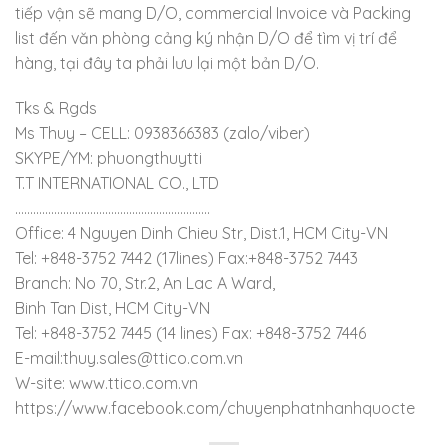
tiếp vận sẽ mang D/O, commercial Invoice và Packing
list đến văn phòng cảng ký nhận D/O để tìm vị trí để
hàng, tại đây ta phải lưu lại một bản D/O.
Tks & Rgds
Ms Thuy – CELL: 0938366383 (zalo/viber)
SKYPE/YM: phuongthuytti
T.T INTERNATIONAL CO., LTD
………………………………………………………..
Office: 4 Nguyen Dinh Chieu Str, Dist.1, HCM City-VN
Tel: +848-3752 7442 (17lines) Fax:+848-3752 7443
Branch: No 70, Str.2, An Lac A Ward,
Binh Tan Dist, HCM City-VN
Tel: +848-3752 7445 (14 lines) Fax: +848-3752 7446
E-mail:thuy.sales@ttico.com.vn
W-site: www.ttico.com.vn
https://www.facebook.com/chuyenphatnhanhquocte