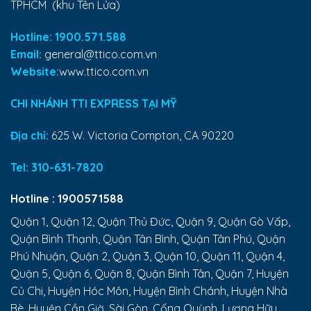
TPHCM (khu Tên Lửa)
Hotline: 1900.571.588
Email:
general@ttico.com.vn
Website:
www.ttico.com.vn
CHI NHÁNH TTI EXPRESS TẠI MỸ
Địa chỉ:
625 W. Victoria Compton, CA 90220
Tel:
310-631-7820
Hotline :
1900571588
Quận 1, Quận 12, Quận Thủ Đức, Quận 9, Quận Gò Vấp,
Quận Bình Thạnh, Quận Tân Bình, Quận Tân Phú, Quận
Phú Nhuận, Quận 2, Quận 3, Quận 10, Quận 11, Quận 4,
Quận 5, Quận 6, Quận 8, Quận Bình Tân, Quận 7, Huyện
Củ Chi, Huyện Hóc Môn, Huyện Bình Chánh, Huyện Nhà
Bè, Huyện Cần Giờ, Sài Gòn, Cống Quỳnh, Lương Hữu