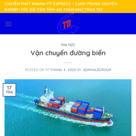
Skip
CHUYỂN PHÁT NHANH TTI EXPRESS - CẠNH TRANH-CHUYÊN
NGHIỆP-TỐC ĐỘ-TẬN TÂM-AN TOÀN NHƯ TRAO TAY
to
content
TIN TỨC
Vận chuyển đường biển
POSTED ON
17 THÁNG 4, 2020
BY
ADMINAZGROUP
17
Th4