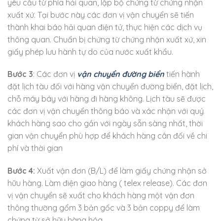
yêu cầu từ phía hải quan, lập bộ chứng từ chứng nhận
xuất xứ. Tại bước này các đơn vị vận chuyển sẽ tiến
thành khai báo hải quan điện tử, thực hiện các dịch vụ
thông quan. Chuẩn bị chứng từ chứng nhận xuất xứ, xin
giấy phép lưu hành tự do của nước xuất khẩu.
Bước 3
: Các đơn vị
vận chuyển đường biển
tiến hành
đặt lịch tàu đối với hàng vận chuyển đường biển, đặt lịch,
chỗ máy báy với hàng đi hàng không. Lịch tàu sẽ được
các đơn vị vận chuyển thông báo và xác nhận với quý
khách hàng sao cho gần với ngày sẵn sàng nhất, thời
gian vận chuyển phù hợp để khách hàng cân đối về chi
phí và thời gian
Bước 4:
Xuất vận đơn (B/L) để làm giấy chứng nhận sở
hữu hàng. Làm điện giao hàng ( telex release). Các đơn
vị vận chuyển sẽ xuất cho khách hàng một vận đơn
thông thường gổm 3 bản gốc và 3 bản coppy để làm
chứng từ sở hữu hàng hóa.