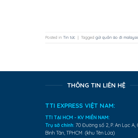
Posted in
Tin tức
|
Tagged
gửi quần áo đi malaysi
THÔNG TIN LIÊN HỆ
TTI EXPRESS VIỆT NAM:
TTI TẠI HCM - KV MIỀN NAM:
Trụ sở chính
:
70 Đường số 2, P. An Lạc A, 
Bình Tân, TPHCM (khu Tên Lửa)