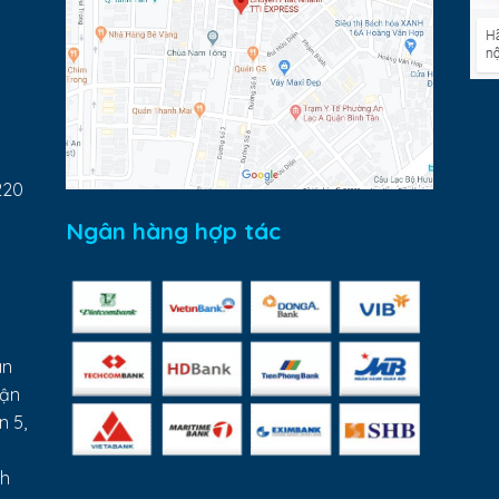
220
Ngân hàng hợp tác
ân
uận
n 5,
nh