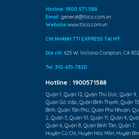
Hotline: 1900.571.588
Email:
general@ttico.com.vn
Website:
www.ttico.com.vn
CHI NHÁNH TTI EXPRESS TẠI MỸ
Địa chỉ:
625 W. Victoria Compton, CA 90
Tel:
310-631-7820
Hotline :
1900571588
Quận 1, Quận 12, Quận Thủ Đức, Quận 9,
Quận Gò Vấp, Quận Bình Thạnh, Quận T
Bình, Quận Tân Phú, Quận Phú Nhuận, Q
2, Quận 3, Quận 10, Quận 11, Quận 4, Quậ
Quận 6, Quận 8, Quận Bình Tân, Quận 7,
Huyện Củ Chi, Huyện Hóc Môn, Huyện Bì