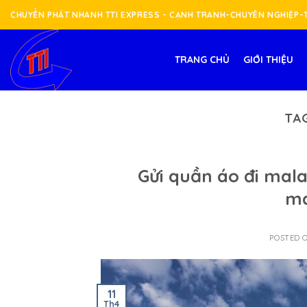
Skip
CHUYỂN PHÁT NHANH TTI EXPRESS - CẠNH TRANH-CHUYÊN NGHIỆP
to
content
TRANG CHỦ
GIỚI THIỆU
TA
Gửi quần áo đi mal
ma
POSTED 
11
Th4