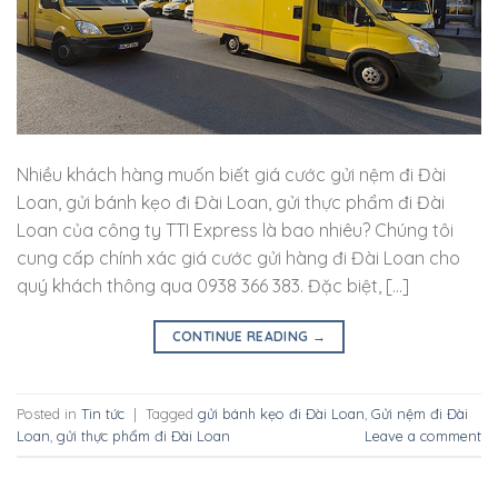
Nhiều khách hàng muốn biết giá cước gửi nệm đi Đài
Loan, gửi bánh kẹo đi Đài Loan, gửi thực phẩm đi Đài
Loan của công ty TTI Express là bao nhiêu? Chúng tôi
cung cấp chính xác giá cước gửi hàng đi Đài Loan cho
quý khách thông qua 0938 366 383. Đặc biệt, […]
CONTINUE READING
→
Posted in
Tin tức
|
Tagged
gửi bánh kẹo đi Đài Loan
,
Gửi nệm đi Đài
Loan
,
gửi thực phẩm đi Đài Loan
Leave a comment