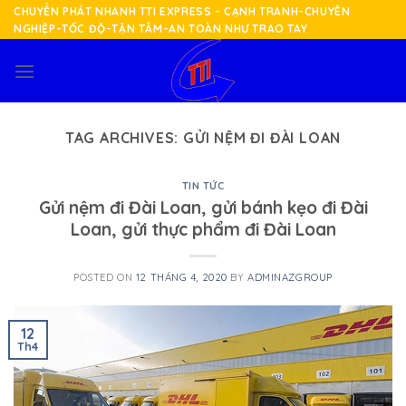
Skip
CHUYỂN PHÁT NHANH TTI EXPRESS - CẠNH TRANH-CHUYÊN
NGHIỆP-TỐC ĐỘ-TẬN TÂM-AN TOÀN NHƯ TRAO TAY
to
content
TAG ARCHIVES:
GỬI NỆM ĐI ĐÀI LOAN
TIN TỨC
Gửi nệm đi Đài Loan, gửi bánh kẹo đi Đài
Loan, gửi thực phẩm đi Đài Loan
POSTED ON
12 THÁNG 4, 2020
BY
ADMINAZGROUP
12
Th4