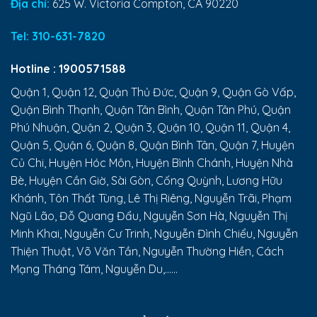
Địa chỉ:
625 W. Victoria Compton, CA 90220
Tel:
310-631-7820
Hotline :
1900571588
Quận 1, Quận 12, Quận Thủ Đức, Quận 9, Quận Gò Vấp,
Quận Bình Thạnh, Quận Tân Bình, Quận Tân Phú, Quận
Phú Nhuận, Quận 2, Quận 3, Quận 10, Quận 11, Quận 4,
Quận 5, Quận 6, Quận 8, Quận Bình Tân, Quận 7, Huyện
Củ Chi, Huyện Hóc Môn, Huyện Bình Chánh, Huyện Nhà
Bè, Huyện Cần Giờ, Sài Gòn, Cống Quỳnh, Lương Hữu
Khánh, Tôn Thất Tùng, Lê Thị Riêng, Nguyễn Trãi, Phạm
Ngũ Lão, Đỗ Quang Đẩu, Nguyễn Sơn Hà, Nguyễn Thị
Minh Khai, Nguyễn Cư Trinh, Nguyễn Đình Chiểu, Nguyễn
Thiện Thuật, Võ Văn Tần, Nguyễn Thường Hiền, Cách
Mạng Tháng Tám, Nguyễn Du,......