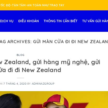
-TỐC ĐỘ-TẬN TÂM-AN TOÀN NHƯ TRAO TAY
DỊCH VỤ
ĐIỀU KHOẢN
THÔNG TIN CẦN BIẾT
TƯ VẤN GỬI HÀ
AG ARCHIVES:
GỬI MÀN CỬA ĐI ĐI NEW ZEALA
BLOG
 Zealand, gửi hàng mỹ nghệ, gửi
a đi đi New Zealand
ON
7 THÁNG 4, 2020
BY
ADMINAZGROUP