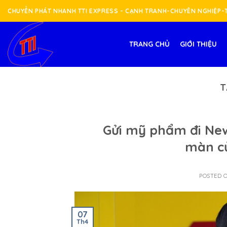
Skip
CHUYỂN PHÁT NHANH TTI EXPRESS - CẠNH TRANH-CHUYÊN NGHIỆP
to
content
TRANG CHỦ
GIỚI THIỆU
T
Gửi mỹ phẩm đi New
màn cử
POSTED 
07
Th4