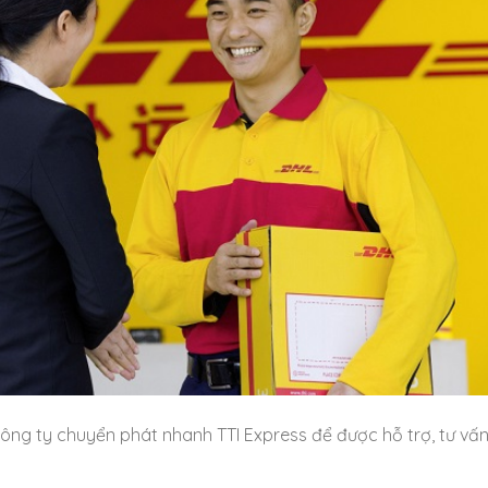
ông ty chuyển phát nhanh TTI Express để được hỗ trợ, tư vấn