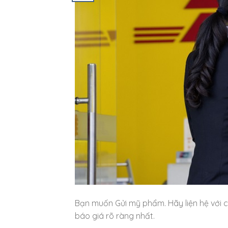
Bạn muốn Gửi mỹ phẩm. Hãy liện hệ với c
báo giá rõ ràng nhất.