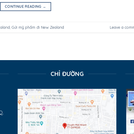
CONTINUE READING
→
ealand
,
Gửi mỹ phẩm đi New Zealand
Leave a com
CHỈ ĐƯỜNG
Q.