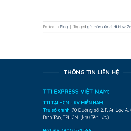
Posted in
Blog
|
Tagged
gửi màn cửa đi đi New Z
THÔNG TIN LIÊN HỆ
TTI EXPRESS VIỆT NAM:
TTI TẠI HCM - KV MIỀN NAM:
Trụ sở chính
:
70 Đường số 2, P. An Lạc A, 
Bình Tân, TPHCM (khu Tên Lửa)
Hotline: 1900.571.588