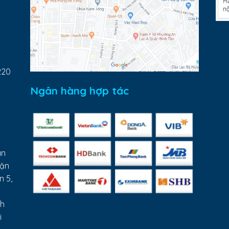
220
Ngân hàng hợp tác
ân
uận
n 5,
nh
i