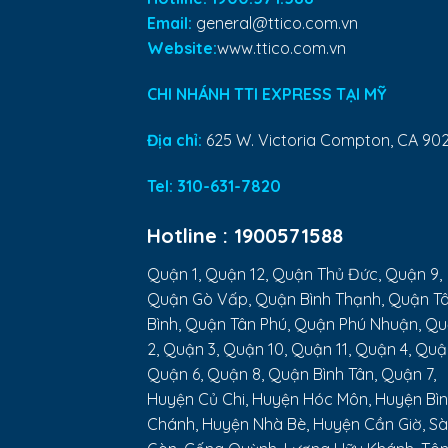
Email:
general@ttico.com.vn
Website:
www.ttico.com.vn
CHI NHÁNH TTI EXPRESS TẠI MỸ
Địa chỉ:
625 W. Victoria Compton, CA 90
Tel:
310-631-7820
Hotline :
1900571588
Quận 1, Quận 12, Quận Thủ Đức, Quận 9,
Quận Gò Vấp, Quận Bình Thạnh, Quận T
Bình, Quận Tân Phú, Quận Phú Nhuận, Q
2, Quận 3, Quận 10, Quận 11, Quận 4, Quậ
Quận 6, Quận 8, Quận Bình Tân, Quận 7,
Huyện Củ Chi, Huyện Hóc Môn, Huyện Bì
Chánh, Huyện Nhà Bè, Huyện Cần Giờ, Sà