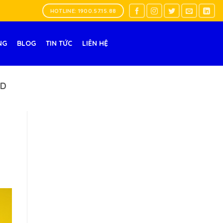
HOTLINE: 1900.57.15.88
NG
BLOG
TIN TỨC
LIÊN HỆ
ND