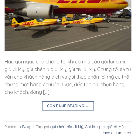
Hãy gọi ngay cho chúng tôi khi có nhu cầu gửi lông mi
giả đi Mỹ, gửi chén đĩa đi Mỹ, gửi tivi đi Mỹ. Chúng tôi sẽ tư
vấn cho khách hàng dịch vụ gửi thực phẩm đi mỹ cụ thể
những mặt hàng chuyển được, đến tận nơi nhận hàng
cho khách, đóng […]
CONTINUE READING
→
Posted in
Blog
|
Tagged
gửi chén đĩa đi Mỹ
,
Gửi lông mi giả đi Mỹ
Leave a comment