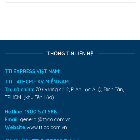
THÔNG TIN LIÊN HỆ
TTI EXPRESS VIỆT NAM:
TTI TẠI HCM - KV MIỀN NAM:
Trụ sở chính
:
70 Đường số 2, P. An Lạc A, Q. Bình Tân,
TPHCM (khu Tên Lửa)
Hotline: 1900.571.588
Email:
general@ttico.com.vn
Website:
www.ttico.com.vn