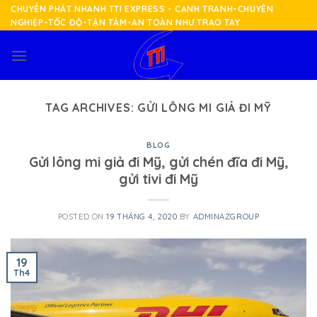
Skip
CHUYỂN PHÁT NHANH TTI EXPRESS - CẠNH TRANH-CHUYÊN
NGHIỆP-TỐC ĐỘ-TẬN TÂM-AN TOÀN NHƯ TRAO TAY
to
content
TAG ARCHIVES:
GỬI LÔNG MI GIẢ ĐI MỸ
BLOG
Gửi lông mi giả đi Mỹ, gửi chén đĩa đi Mỹ,
gửi tivi đi Mỹ
POSTED ON
19 THÁNG 4, 2020
BY
ADMINAZGROUP
19
Th4