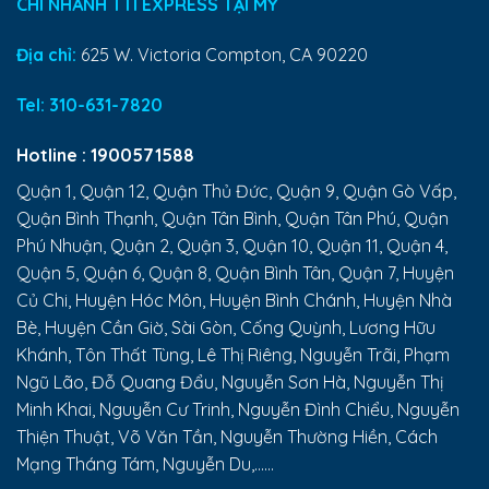
CHI NHÁNH TTI EXPRESS TẠI MỸ
Địa chỉ:
625 W. Victoria Compton, CA 90220
Tel:
310-631-7820
Hotline :
1900571588
Quận 1, Quận 12, Quận Thủ Đức, Quận 9, Quận Gò Vấp,
Quận Bình Thạnh, Quận Tân Bình, Quận Tân Phú, Quận
Phú Nhuận, Quận 2, Quận 3, Quận 10, Quận 11, Quận 4,
Quận 5, Quận 6, Quận 8, Quận Bình Tân, Quận 7, Huyện
Củ Chi, Huyện Hóc Môn, Huyện Bình Chánh, Huyện Nhà
Bè, Huyện Cần Giờ, Sài Gòn, Cống Quỳnh, Lương Hữu
Khánh, Tôn Thất Tùng, Lê Thị Riêng, Nguyễn Trãi, Phạm
Ngũ Lão, Đỗ Quang Đẩu, Nguyễn Sơn Hà, Nguyễn Thị
Minh Khai, Nguyễn Cư Trinh, Nguyễn Đình Chiểu, Nguyễn
Thiện Thuật, Võ Văn Tần, Nguyễn Thường Hiền, Cách
Mạng Tháng Tám, Nguyễn Du,......