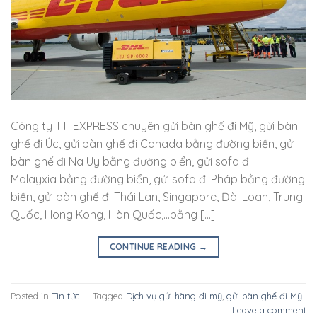
Công ty TTI EXPRESS chuyên gửi bàn ghế đi Mỹ, gửi bàn
ghế đi Úc, gửi bàn ghế đi Canada bằng đường biển, gửi
bàn ghế đi Na Uy bằng đường biển, gửi sofa đi
Malayxia bằng đường biển, gửi sofa đi Pháp bằng đường
biển, gửi bàn ghế đi Thái Lan, Singapore, Đài Loan, Trung
Quốc, Hong Kong, Hàn Quốc,…bằng […]
CONTINUE READING
→
Posted in
Tin tức
|
Tagged
Dịch vụ gửi hàng đi mỹ
,
gửi bàn ghế đi Mỹ
Leave a comment