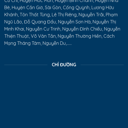
Củ Chi, Huyện Hóc Môn, Huyện Bình Chánh, Huyện Nhà
Bè, Huyện Cần Giờ, Sài Gòn, Cống Quỳnh, Lương Hữu
Khánh, Tôn Thất Tùng, Lê Thị Riêng, Nguyễn Trãi, Phạm
Ngũ Lão, Đỗ Quang Đẩu, Nguyễn Sơn Hà, Nguyễn Thị
Minh Khai, Nguyễn Cư Trinh, Nguyễn Đình Chiểu, Nguyễn
Thiện Thuật, Võ Văn Tần, Nguyễn Thường Hiền, Cách
Mạng Tháng Tám, Nguyễn Du,......
CHỈ ĐƯỜNG