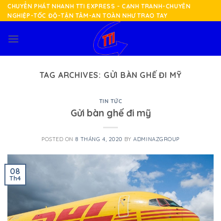
Skip
CHUYỂN PHÁT NHANH TTI EXPRESS - CẠNH TRANH-CHUYÊN
NGHIỆP-TỐC ĐỘ-TẬN TÂM-AN TOÀN NHƯ TRAO TAY
to
content
TAG ARCHIVES:
GỬI BÀN GHẾ ĐI MỸ
TIN TỨC
Gửi bàn ghế đi mỹ
POSTED ON
8 THÁNG 4, 2020
BY
ADMINAZGROUP
08
Th4