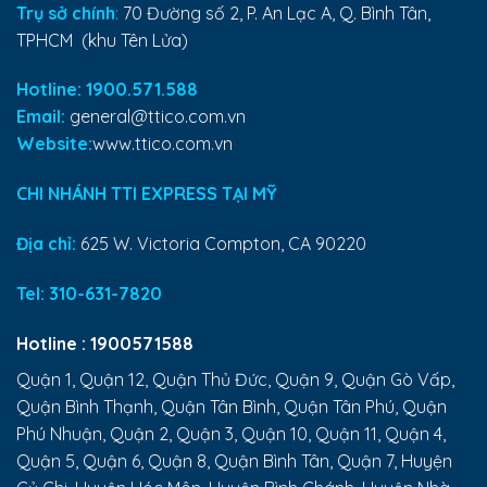
Trụ sở chính
:
70 Đường số 2, P. An Lạc A, Q. Bình Tân,
TPHCM (khu Tên Lửa)
Hotline: 1900.571.588
Email:
general@ttico.com.vn
Website:
www.ttico.com.vn
CHI NHÁNH TTI EXPRESS TẠI MỸ
Địa chỉ:
625 W. Victoria Compton, CA 90220
Tel:
310-631-7820
Hotline :
1900571588
Quận 1, Quận 12, Quận Thủ Đức, Quận 9, Quận Gò Vấp,
Quận Bình Thạnh, Quận Tân Bình, Quận Tân Phú, Quận
Phú Nhuận, Quận 2, Quận 3, Quận 10, Quận 11, Quận 4,
Quận 5, Quận 6, Quận 8, Quận Bình Tân, Quận 7, Huyện