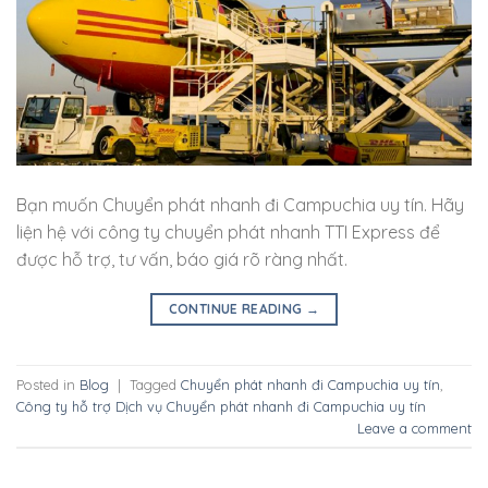
Bạn muốn Chuyển phát nhanh đi Campuchia uy tín. Hãy
liện hệ với công ty chuyển phát nhanh TTI Express để
được hỗ trợ, tư vấn, báo giá rõ ràng nhất.
CONTINUE READING
→
Posted in
Blog
|
Tagged
Chuyển phát nhanh đi Campuchia uy tín
,
Công ty hỗ trợ Dịch vụ Chuyển phát nhanh đi Campuchia uy tín
Leave a comment