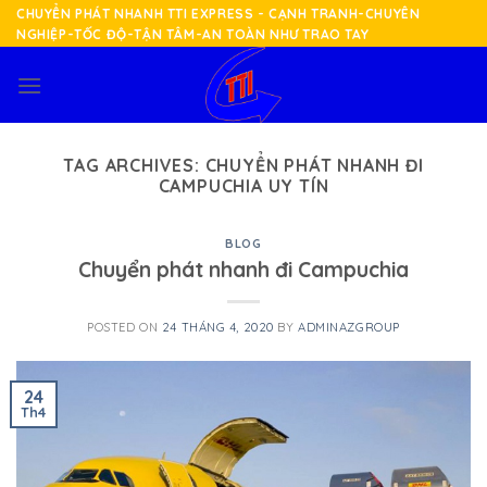
Skip
CHUYỂN PHÁT NHANH TTI EXPRESS - CẠNH TRANH-CHUYÊN
NGHIỆP-TỐC ĐỘ-TẬN TÂM-AN TOÀN NHƯ TRAO TAY
to
content
TAG ARCHIVES:
CHUYỂN PHÁT NHANH ĐI
CAMPUCHIA UY TÍN
BLOG
Chuyển phát nhanh đi Campuchia
POSTED ON
24 THÁNG 4, 2020
BY
ADMINAZGROUP
24
Th4