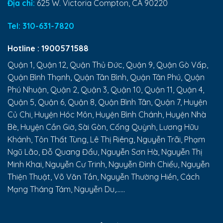
Địa chỉ:
625 W. Victoria Compton, CA 90220
Tel:
310-631-7820
Hotline :
1900571588
Quận 1, Quận 12, Quận Thủ Đức, Quận 9, Quận Gò Vấp,
Quận Bình Thạnh, Quận Tân Bình, Quận Tân Phú, Quận
Phú Nhuận, Quận 2, Quận 3, Quận 10, Quận 11, Quận 4,
Quận 5, Quận 6, Quận 8, Quận Bình Tân, Quận 7, Huyện
Củ Chi, Huyện Hóc Môn, Huyện Bình Chánh, Huyện Nhà
Bè, Huyện Cần Giờ, Sài Gòn, Cống Quỳnh, Lương Hữu
Khánh, Tôn Thất Tùng, Lê Thị Riêng, Nguyễn Trãi, Phạm
Ngũ Lão, Đỗ Quang Đẩu, Nguyễn Sơn Hà, Nguyễn Thị
Minh Khai, Nguyễn Cư Trinh, Nguyễn Đình Chiểu, Nguyễn
Thiện Thuật, Võ Văn Tần, Nguyễn Thường Hiền, Cách
Mạng Tháng Tám, Nguyễn Du,......