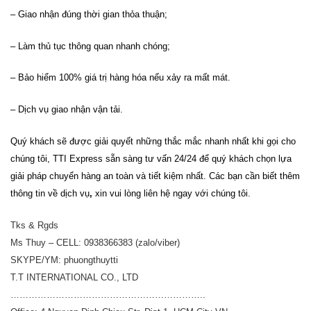
– Giao nhận đúng thời gian thỏa thuận;
– Làm thủ tục thông quan nhanh chóng;
– Bảo hiểm 100% giá trị hàng hóa nếu xảy ra mất mát.
– Dịch vụ giao nhận vận tải.
Quý khách sẽ được giải quyết những thắc mắc nhanh nhất khi gọi cho
chúng tôi,
TTI Express
sẵn sàng tư vấn 24/24 để quý khách chọn lựa
giải pháp chuyển hàng an toàn và tiết kiệm nhất.
Các bạn cần biết thêm
thông tin về dịch vụ
,
xin vui lòng liên hệ ngay với chúng tôi.
Tks & Rgds
Ms Thuy – CELL: 0938366383 (zalo/viber)
SKYPE/YM: phuongthuytti
T.T INTERNATIONAL CO., LTD
………………………………………………………..