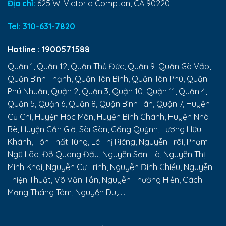
Địa chỉ:
625 W. Victoria Compton, CA 90220
Tel:
310-631-7820
Hotline :
1900571588
Quận 1, Quận 12, Quận Thủ Đức, Quận 9, Quận Gò Vấp,
Quận Bình Thạnh, Quận Tân Bình, Quận Tân Phú, Quận
Phú Nhuận, Quận 2, Quận 3, Quận 10, Quận 11, Quận 4,
Quận 5, Quận 6, Quận 8, Quận Bình Tân, Quận 7, Huyện
Củ Chi, Huyện Hóc Môn, Huyện Bình Chánh, Huyện Nhà
Bè, Huyện Cần Giờ, Sài Gòn, Cống Quỳnh, Lương Hữu
Khánh, Tôn Thất Tùng, Lê Thị Riêng, Nguyễn Trãi, Phạm
Ngũ Lão, Đỗ Quang Đẩu, Nguyễn Sơn Hà, Nguyễn Thị
Minh Khai, Nguyễn Cư Trinh, Nguyễn Đình Chiểu, Nguyễn
Thiện Thuật, Võ Văn Tần, Nguyễn Thường Hiền, Cách
Mạng Tháng Tám, Nguyễn Du,......