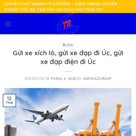
Skip
CHUYỂN PHÁT NHANH TTI EXPRESS - CẠNH TRANH-CHUYÊN
NGHIỆP-TỐC ĐỘ-TẬN TÂM-AN TOÀN NHƯ TRAO TAY
to
content
BLOG
Gửi xe xích lô, gửi xe đạp đi Úc, gửi
xe đạp điện đi Úc
POSTED ON
12 THÁNG 4, 2020
BY
ADMINAZGROUP
12
Th4