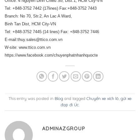
Office: 4 Nguyen Dinh Chieu Str, Dist.1, HCM City-VN
Tel: +848-3752 7442 (17lines) Fax:+848-3752 7443
Branch: No 70, Str.2, An Lac A Ward,
Binh Tan Dist, HCM City-VN
Tel: +848-3752 7445 (14 lines) Fax: +848-3752 7446
E-mail:thuy.sales@ttico.com.vn
W-site: www.ttico.com.vn
https://www.facebook.com/chuyenphatnhanhquocte
This entry was posted in
Blog
and tagged
Chuyển xe xích lô
,
gửi xe
đạp đi Úc
.
ADMINAZGROUP