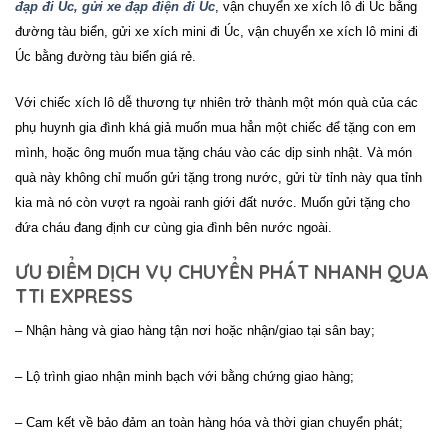
đạp đi Úc, gửi xe đạp điện đi Úc
, vận chuyển xe xích lô đi
Úc
bằng
đường tàu biển, gửi xe xích mini đi
Úc
, vận chuyển xe xích lô mini đi
Úc
bằng đường tàu biển giá rẻ.
Với chiếc xích lô dễ thương tự nhiên trở thành một món quà của các
phụ huynh gia đình khá giả muốn mua hẳn một chiếc để tặng con em
mình, hoặc ông muốn mua tặng cháu vào các dịp sinh nhật. Và món
quà này không chỉ muốn gửi tặng trong nước, gửi từ tỉnh này qua tỉnh
kia mà nó còn vượt ra ngoài ranh giới đất nước. Muốn gửi tặng cho
đứa cháu đang định cư cùng gia đình bên nước ngoài.
ƯU ĐIỂM DỊCH VỤ CHUYỂN PHÁT NHANH QUA
TTI EXPRESS
– Nhận hàng và giao hàng tận nơi hoặc nhận/giao tại sân bay;
– Lộ trình giao nhận minh bạch với bằng chứng giao hàng;
– Cam kết về bảo đảm an toàn hàng hóa và thời gian chuyển phát;