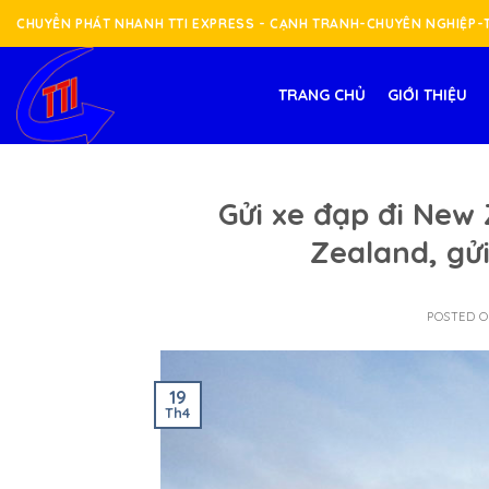
Skip
CHUYỂN PHÁT NHANH TTI EXPRESS - CẠNH TRANH-CHUYÊN NGHIỆP
to
content
TRANG CHỦ
GIỚI THIỆU
Gửi xe đạp đi New 
Zealand, gử
POSTED 
19
Th4