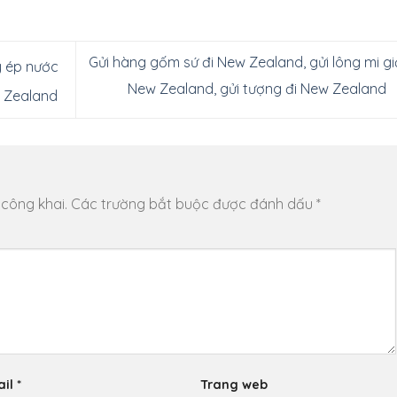
Gửi hàng gốm sứ đi New Zealand, gửi lông mi gi
y ép nước
New Zealand, gửi tượng đi New Zealand
w Zealand
 công khai.
Các trường bắt buộc được đánh dấu
*
ail
*
Trang web