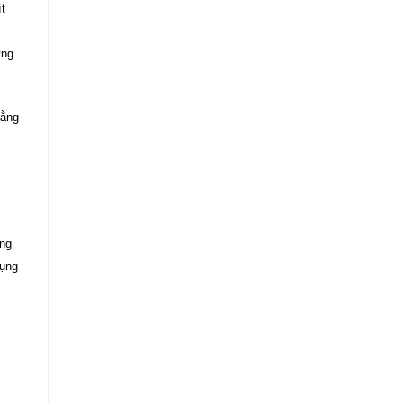
t
ững
bằng
ng
dụng