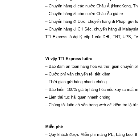
– Chuyển hàng đi các nước Châu Á (HongKong, Thái
– Chuyển hàng đi các nước Châu Âu giá rẻ.
– Chuyển hàng đi Đức, chuyển hàng đi Pháp, gửi hà
– Chuyển hàng đi CH Séc, chuyển hàng đi Malaysia,
TTI Express là đại lý cấp 1 của DHL, TNT, UPS, F
Vì vậy TTI Express luôn:
– Bảo đảm an toàn hàng hóa và thời gian chuyển p
– Cước phí vận chuyển rẻ, tiết kiệm
– Thời gian gửi hàng nhanh chóng
– Bảo hiểm 100% giá trị hàng hóa nếu xảy ra mất 
– Làm thủ tục hải quan nhanh chóng
– Chúng tôi luôn có sẵn trang web để kiểm tra lộ trì
Miễn phí:
– Quý khách được Miễn phí màng PE, băng keo, thù