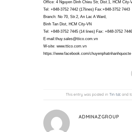
Office: 4 Nguyen Dinh Chieu Str, Dist.1, HCM City-
Tel: +848-3752 7442 (17lines) Fax:+848-3752 7443
Branch: No 70, Str.2, An Lac A Ward,
Binh Tan Dist, HCM City-VN
Tel: +848-3752 7445 (14 lines) Fax: +848-3752 744
E-mail:thuy.sales@ttico.com.vn
W-site: www.ttico.com.vn
https://www.facebook.com/chuyenphatnhanhquocte
This entry was posted in
Tin tức
and t
ADMINAZGROUP