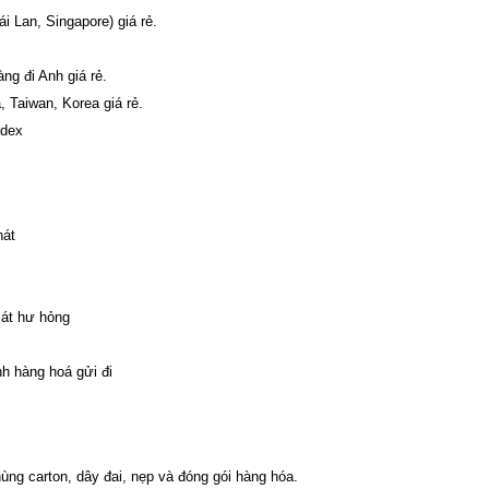
 Lan, Singapore) giá rẻ.
ng đi Anh giá rẻ.
 Taiwan, Korea giá rẻ.
edex
hát
mát hư hỏng
nh hàng hoá gửi đi
ng carton, dây đai, nẹp và đóng gói hàng hóa.