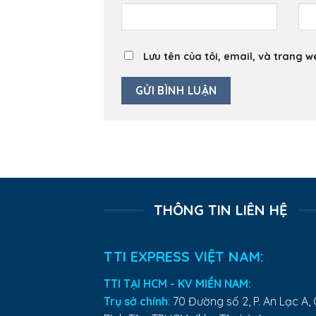
Lưu tên của tôi, email, và trang w
THÔNG TIN LIÊN HỆ
TTI EXPRESS VIỆT NAM:
TTI TẠI HCM - KV MIỀN NAM:
Trụ sở chính
:
70 Đường số 2, P. An Lạc A, 