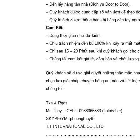
– Đến lấy hàng tận nhà (Dịch vụ Door to Door).
– Quý khách được cung cấp số vận đơn để theo dõi 
– Quý khách được thông báo khi hàng đến tay ngư
Cam Kết:
– Đúng thời gian như dự kiến.
– Chịu trách nhiệm đền bù 100% khi xảy ra mất m
– Chỉ sau 15 – 20 Phút sau khi quý khách gọi cho 
– Chúng tôi cam kết giá rẻ, đảm bảo và chất lượng
Quý khách sẽ được giải quyết những thắc mắc nhan
chọn lựa giải pháp chuyển hàng an toàn và tiết kiệm 
chúng tôi.
Tks & Rgds
Ms Thuy – CELL: 0938366383 (zalo/viber)
SKYPE/YM: phuongthuytti
T.T INTERNATIONAL CO., LTD
………………………………………………………..