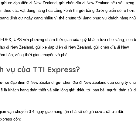
 gửi xe đạp điện đi New Zealand, gửi chén đĩa đi New Zealand
nếu số lượng í
m theo các vật dụng hàng hóa cồng kềnh thì gửi bằng đường biển sẽ rẻ hơn.
 sang định cư ngày càng nhiều vì thế chúng tôi đang phục vu khách hàng nh
 FEDEX, UPS với phương châm thời gian của quý khách tựa như vàng, nên 
đạp đi New Zealand, gửi xe đạp điện đi New Zealand, gửi chén đĩa đi New
ảm bảo, đúng thời gian chuyển và phát.
h vụ của TTI Express?
gửi xe đạp điện đi New Zealand, gửi chén đĩa đi New Zealand
của công ty chú
ẽ là khách hàng thân thiết và sẳn lòng giới thiệu tới bạn bè, người thân sử 
 gian vận chuyển 3-4 ngày giao hàng tận nhà sẽ có giá cước rất ưu đãi.
Express còn: