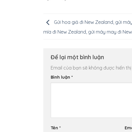
Gửi hoa giả đi New Zealand, gửi má
mía đi New Zealand, gửi máy may đi Ne
Để lại một bình luận
Email của bạn sẽ không được hiển thị
Bình luận
*
Tên
*
Em