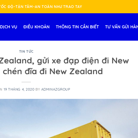
-TỐC ĐỘ-TẬN TÂM-AN TOÀN NHƯ TRAO TAY
DỊCH VỤ
ĐIỀU KHOẢN
THÔNG TIN CẦN BIẾT
TƯ VẤN GỬI HÀ
TIN TỨC
Zealand, gửi xe đạp điện đi New
i chén đĩa đi New Zealand
ON
19 THÁNG 4, 2020
BY
ADMINAZGROUP