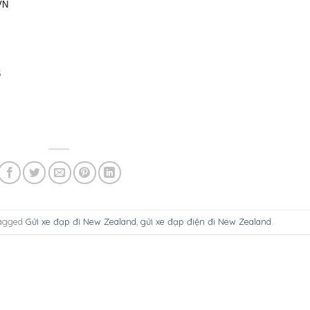
VN
6
agged
Gửi xe đạp đi New Zealand
,
gửi xe đạp điện đi New Zealand
.