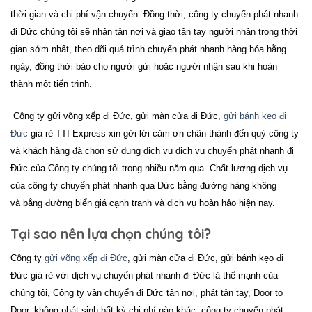
thời gian và chi phí vận chuyển. Đồng thời, công ty chuyển phát nhanh
đi
Đức
chúng tôi sẽ nhận tận nơi và giao tận tay người nhận trong thời
gian sớm nhất, theo dõi quá trình chuyển phát nhanh hàng hóa hằng
ngày, đồng thời báo cho người gửi hoặc người nhận sau khi hoàn
thành một tiến trình.
Công ty
gửi võng xếp đi Đức, gửi màn cửa đi Đức,
gửi bánh kẹo đi
Đức
giá rẻ TTI Express xin gởi lời cảm ơn chân thành đến quý công ty
và khách hàng đã chọn sử dụng dịch vụ dịch vụ chuyển phát nhanh đi
Đức của Công ty chúng tôi trong nhiều năm qua. Chất lượng dịch vụ
của công ty chuyển phát nhanh qua Đức bằng đường hàng không
và bằng đường biển giá cạnh tranh và dịch vụ hoàn hảo hiện nay.
Tại sao nên lựa chọn chúng tôi?
Công ty
gửi võng xếp đi Đức
, gửi màn cửa đi Đức, gửi bánh kẹo đi
Đức
giá rẻ với dịch vụ chuyển phát nhanh đi Đức là thế mạnh của
chúng tôi, Công ty vận chuyển đi
Đức
tận nơi, phát tận tay, Door to
Door, không phát sinh bất kỳ chi phí nào khác. công ty chuyển phát