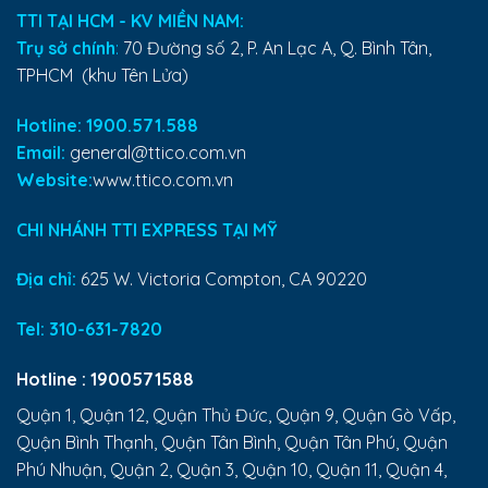
TTI TẠI HCM - KV MIỀN NAM:
Trụ sở chính
:
70 Đường số 2, P. An Lạc A, Q. Bình Tân,
TPHCM (khu Tên Lửa)
Hotline: 1900.571.588
Email:
general@ttico.com.vn
Website:
www.ttico.com.vn
CHI NHÁNH TTI EXPRESS TẠI MỸ
Địa chỉ:
625 W. Victoria Compton, CA 90220
Tel:
310-631-7820
Hotline :
1900571588
Quận 1, Quận 12, Quận Thủ Đức, Quận 9, Quận Gò Vấp,
Quận Bình Thạnh, Quận Tân Bình, Quận Tân Phú, Quận
Phú Nhuận, Quận 2, Quận 3, Quận 10, Quận 11, Quận 4,