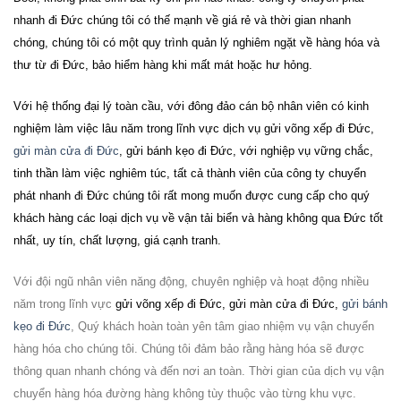
nhanh đi
Đức
chúng tôi có thế mạnh về giá rẻ và thời gian nhanh
chóng, chúng tôi có một quy trình quản lý nghiêm ngặt về hàng hóa và
thư từ đi
Đức
, bảo hiểm hàng khi mất mát hoặc hư hỏng.
Với hệ thống đại lý toàn cầu, với đông đảo cán bộ nhân viên có kinh
nghiệm làm việc lâu năm trong lĩnh vực dịch vụ
gửi võng xếp đi Đức,
gửi màn cửa đi Đức
, gửi bánh kẹo đi Đức
, với nghiệp vụ vững chắc,
tinh thần làm việc nghiêm túc, tất cả thành viên của công ty chuyển
phát nhanh đi
Đức
chúng tôi rất mong muốn được cung cấp cho quý
khách hàng các loại dịch vụ về vận tải biển và hàng không qua
Đức
tốt
nhất, uy tín, chất lượng, giá cạnh tranh.
Với đội ngũ nhân viên năng động, chuyên nghiệp và hoạt động nhiều
năm trong lĩnh vực
gửi võng xếp đi Đức, gửi màn cửa đi Đức,
gửi bánh
kẹo đi Đức
, Quý khách hoàn toàn yên tâm giao nhiệm vụ vận chuyển
hàng hóa cho chúng tôi. Chúng tôi đảm bảo rằng hàng hóa sẽ được
thông quan nhanh chóng và đến nơi an toàn. Thời gian của dịch vụ
vận
chuyển hàng hóa đường hàng không
tùy thuộc vào từng khu vực.