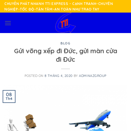
Skip
CHUYỂN PHÁT NHANH TTI EXPRESS - CẠNH TRANH-CHUYÊN
NGHIỆP-TỐC ĐỘ-TẬN TÂM-AN TOÀN NHƯ TRAO TAY
to
content
BLOG
Gửi võng xếp đi Đức, gửi màn cửa
đi Đức
POSTED ON
8 THÁNG 4, 2020
BY
ADMINAZGROUP
08
Th4