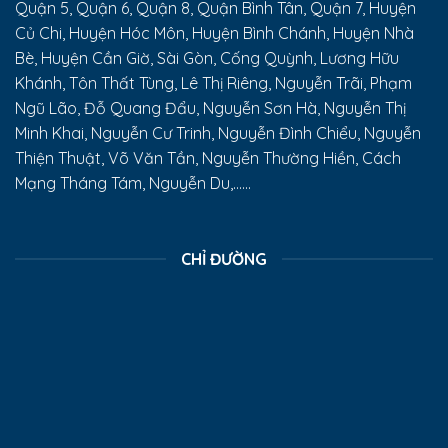
Quận 5, Quận 6, Quận 8, Quận Bình Tân, Quận 7, Huyện
Củ Chi, Huyện Hóc Môn, Huyện Bình Chánh, Huyện Nhà
Bè, Huyện Cần Giờ, Sài Gòn, Cống Quỳnh, Lương Hữu
Khánh, Tôn Thất Tùng, Lê Thị Riêng, Nguyễn Trãi, Phạm
Ngũ Lão, Đỗ Quang Đẩu, Nguyễn Sơn Hà, Nguyễn Thị
Minh Khai, Nguyễn Cư Trinh, Nguyễn Đình Chiểu, Nguyễn
Thiện Thuật, Võ Văn Tần, Nguyễn Thường Hiền, Cách
Mạng Tháng Tám, Nguyễn Du,......
CHỈ ĐƯỜNG