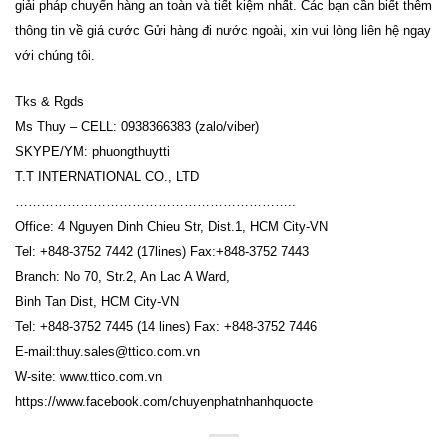
giải pháp chuyển hàng an toàn và tiết kiệm nhất. Các bạn cần biết thêm
thông tin về giá cước Gửi hàng đi nước ngoài, xin vui lòng liên hệ ngay
với chúng tôi.
Tks & Rgds
Ms Thuy – CELL: 0938366383 (zalo/viber)
SKYPE/YM: phuongthuytti
T.T INTERNATIONAL CO., LTD
………………………………………………………..
Office: 4 Nguyen Dinh Chieu Str, Dist.1, HCM City-VN
Tel: +848-3752 7442 (17lines) Fax:+848-3752 7443
Branch: No 70, Str.2, An Lac A Ward,
Binh Tan Dist, HCM City-VN
Tel: +848-3752 7445 (14 lines) Fax: +848-3752 7446
E-mail:thuy.sales@ttico.com.vn
W-site: www.ttico.com.vn
https://www.facebook.com/chuyenphatnhanhquocte