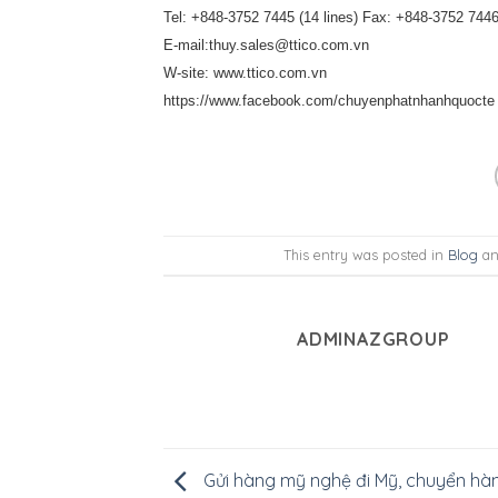
Tel: +848-3752 7445 (14 lines) Fax: +848-3752 744
E-mail:thuy.sales@ttico.com.vn
W-site: www.ttico.com.vn
https://www.facebook.com/chuyenphatnhanhquocte
This entry was posted in
Blog
an
ADMINAZGROUP
Gửi hàng mỹ nghệ đi Mỹ, chuyển hà