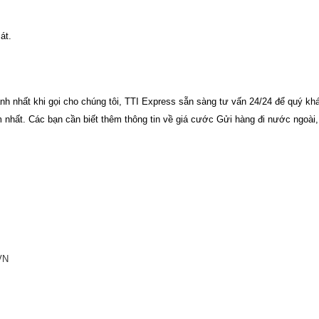
át.
h nhất khi gọi cho chúng tôi,
TTI Express
sẵn sàng tư vấn 24/24 để quý kh
m nhất.
Các bạn cần biết thêm thông tin về giá cước Gửi hàng đi nước ngoài,
VN