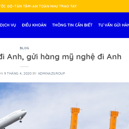
-TỐC ĐỘ-TẬN TÂM-AN TOÀN NHƯ TRAO TAY
DỊCH VỤ
ĐIỀU KHOẢN
THÔNG TIN CẦN BIẾT
TƯ VẤN GỬI HÀ
BLOG
đi Anh, gửi hàng mỹ nghệ đi Anh
ON
9 THÁNG 4, 2020
BY
ADMINAZGROUP