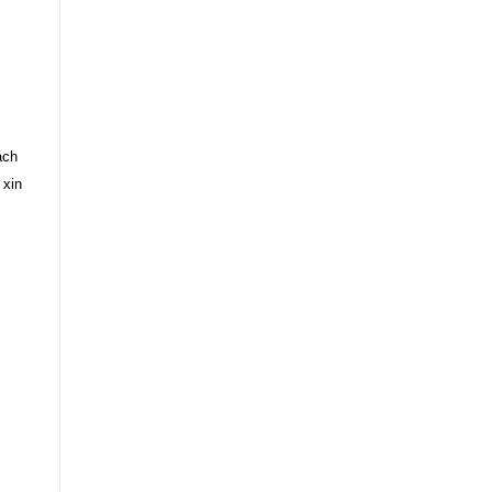
ách
 xin