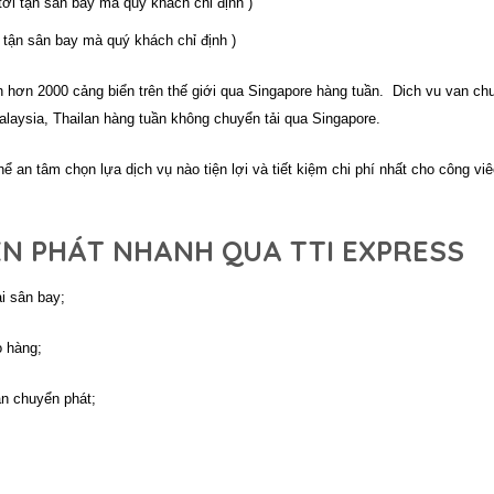
 tới tận sân bay mà quý khách chỉ định )
ến tận sân bay mà quý khách chỉ định )
 hơn 2000 cảng biển trên thế giới qua Singapore hàng tuần. Dich vu van ch
alaysia, Thailan hàng tuần không chuyển tải qua Singapore.
hể an tâm chọn lựa dịch vụ nào tiện lợi và tiết kiệm chi phí nhất cho công vi
ỂN PHÁT NHANH QUA TTI EXPRESS
i sân bay;
o hàng;
an chuyển phát;