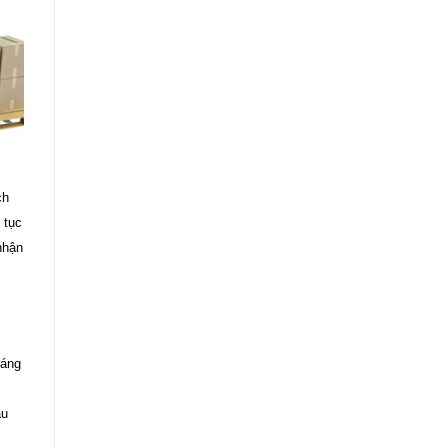
ch
 tục
nhận
đáng
ầu