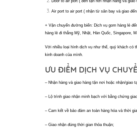
Door to air port ( đến tận nơi nhận hàng và giao
Air port to air port ( nhận từ sân bay và giao đ
+ Vận chuyển đường biển: Dịch vụ gom hàng lẻ đến
hàng lẻ đi thẳng Mỹ, Nhật, Hàn Quốc, Singapore, M
Với nhiều loại hình dịch vụ như thế, quý khách có t
kinh doanh của mình.
ƯU ĐIỂM DỊCH VỤ CHUY
– Nhận hàng và giao hàng tận nơi hoặc nhận/giao tạ
– Lộ trình giao nhận minh bạch với bằng chứng gia
– Cam kết về bảo đảm an toàn hàng hóa và thời gi
– Giao nhận đúng thời gian thỏa thuận;