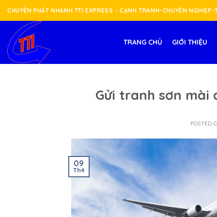
Skip
CHUYỂN PHÁT NHANH TTI EXPRESS - CẠNH TRANH-CHUYÊN NGHIỆP
to
content
TRANG CHỦ
GIỚI THIỆU
Gửi tranh sơn mài 
POSTED 
09
Th4