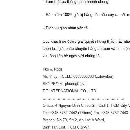
– Làm thủ tục thông quan nhanh chóng;
– Bảo hiểm 100% giá trị hàng hóa nếu xảy ra mất m
– Dịch vụ giao nhận vận tải.
Quý khách sẽ được giải quyết những thắc mắc nhan
chọn lựa giải pháp chuyển hàng an toàn và tiết kiệ
vui lòng liên hệ ngay với chúng tôi.
Tks & Rgds
Ms Thuy – CELL: 0938366383 (zalo/viber)
SKYPE/YM: phuongthuytti
T.T INTERNATIONAL CO., LTD
………………………………………………………..
Office: 4 Nguyen Dinh Chieu Str, Dist.1, HCM City-
Tel: +848-3752 7442 (17lines) Fax:+848-3752 7443
Branch: No 70, Str.2, An Lac A Ward,
Binh Tan Dist, HCM City-VN