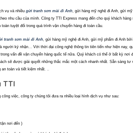
ịch vụ và nhiều
gửi tranh sơn mài đi Anh
, gửi hàng mỹ nghệ đi Anh, gửi mỹ
theo nhu cầu của mình. Công ty TTI Express mang đến cho quý khách hàng
 toàn tuyệt đối trong quá trình vận chuyển hàng đi toàn cầu.
ửi tranh sơn mài đi Anh
, gửi hàng mỹ nghệ đi Anh, gửi mỹ phẩm đi Anh
bởi
người ký nhận… Với thời đại công nghệ thông tin tiên tiến như hiện nay, q
u trong vấn đề vận chuyển hàng quốc tế nữa. Quý khách có thể ở bất kỳ nơi 
khách sẽ được giải quyết những thắc mắc một cách nhanh nhất. Sẵn sàng tư 
an toàn và tiết kiệm nhất. ..
a TTI
 công việc, công ty chúng tôi đưa ra nhiều loại hình dịch vụ như sau:
tận nơi đến )