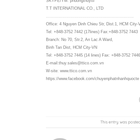
SKYPE/YM: phuongthuytti
T.T INTERNATIONAL CO., LTD
………………………………………………………..
Office: 4 Nguyen Dinh Chieu Str, Dist.1, HCM City-
Tel: +848-3752 7442 (17lines) Fax:+848-3752 7443
Branch: No 70, Str.2, An Lac A Ward,
Binh Tan Dist, HCM City-VN
Tel: +848-3752 7445 (14 lines) Fax: +848-3752 744
E-mail:thuy.sales@ttico.com.vn
W-site: www.ttico.com.vn
https://www.facebook.com/chuyenphatnhanhquocte
This entry was poste