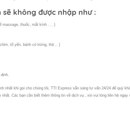
 sẽ không được nhập như :
hế massage, thuốc, mắt kính …. )
 chim, tổ yến, bánh có trứng, thịt… )
 định.
h nhất khi gọi cho chúng tôi, TTI Express sẵn sàng tư vấn 24/24 để quý kh
nhất. Các bạn cần biết thêm thông tin về dịch vụ , xin vui lòng liên hệ ngay 