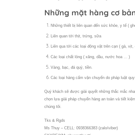
Những mặt hàng cơ bản
Những thiết bị liên quan đến sức khỏe, y tế ( g
Liên quan tới thịt, trứng, sữa
Liên qua tới các loại động vật trên cạn ( gà, vịt,
Các loại chất lỏng ( xăng, dầu, nước hoa … )
Vàng, bạc, đá quý, tiền.
Các loại hàng cấm vận chuyển do pháp luật quy
Quý khách sẽ được giải quyết những thắc mắc nhan
chọn lựa giải pháp chuyển hàng an toàn và tiết kiệm 
chúng tôi.
Tks & Rgds
Ms Thuy – CELL: 0938366383 (zalo/viber)