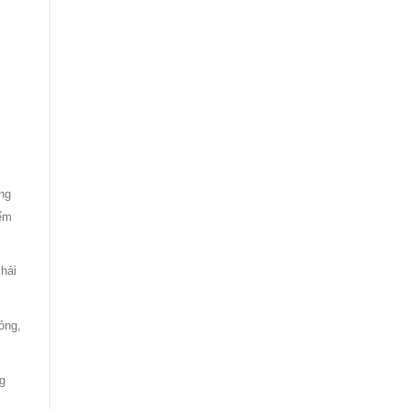
ng
iểm
hải
ỏng,
g