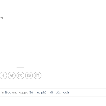
VN
6
d in
Blog
and tagged
Gửi thực phẩm đi nước ngoài
.