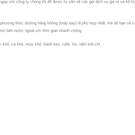
gay với công ty chúng tôi để được tư vấn về các gói dịch vụ giá rẻ và hỗ tr
 phương thức đường hàng không (máy bay) là phù hợp nhất, khi đó bạn sẽ c
nơi bên nước ngoài với thời gian nhanh chóng.
khô, cá khô, mực khô, bánh kẹo, café, trà, nấm linh chi….