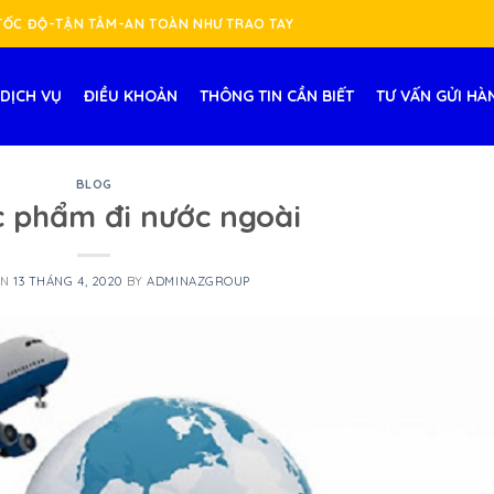
-TỐC ĐỘ-TẬN TÂM-AN TOÀN NHƯ TRAO TAY
DỊCH VỤ
ĐIỀU KHOẢN
THÔNG TIN CẦN BIẾT
TƯ VẤN GỬI HÀ
BLOG
c phẩm đi nước ngoài
ON
13 THÁNG 4, 2020
BY
ADMINAZGROUP