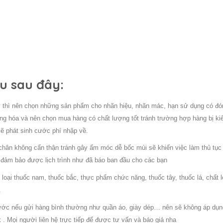
u sau đây:
i thì nên chọn những sản phẩm cho nhãn hiệu, nhãn mác, hạn sử dụng có đó
àng hóa và nên chọn mua hàng có chất lượng tốt tránh trường hợp hàng bị k
sẽ phát sinh cước phí nhập về.
chân không cẩn thận tránh gây ẩm móc dễ bốc mùi sẽ khiến việc làm thủ tục 
ng đảm bảo được lịch trình như đã báo ban đầu cho các bạn
loại thuốc nam, thuốc bắc, thực phẩm chức năng, thuốc tây, thuốc lá, chất l
.
cước nếu gửi hàng bình thường như quần áo, giày dép… nên sẽ không áp dụn
k . Mọi người liên hệ trực tiếp để được tư vấn và báo giá nha