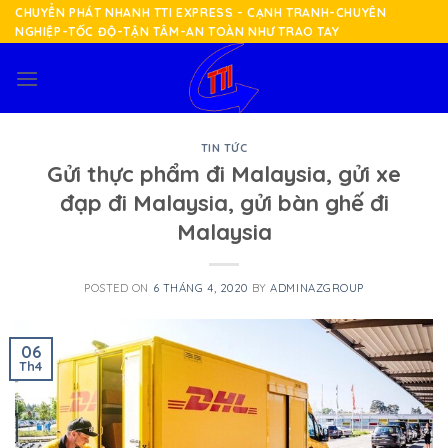
Skip
CHUYỂN PHÁT NHANH TTI EXPRESS - CẠNH TRANH-CHUYÊN
NGHIỆP-TỐC ĐỘ-TẬN TÂM-AN TOÀN NHƯ TRAO TAY
to
content
TIN TỨC
Gửi thực phẩm đi Malaysia, gửi xe
đạp đi Malaysia, gửi bàn ghế đi
Malaysia
POSTED ON
6 THÁNG 4, 2020
BY
ADMINAZGROUP
06
Th4