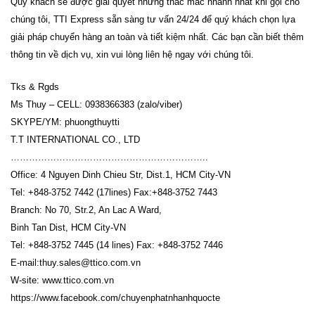
Quý khách sẽ được giải quyết những thắc mắc nhanh nhất khi gọi cho
chúng tôi, TTI Express sẵn sàng tư vấn 24/24 để quý khách chọn lựa
giải pháp chuyển hàng an toàn và tiết kiệm nhất. Các bạn cần biết thêm
thông tin về dịch vụ, xin vui lòng liên hệ ngay với chúng tôi.
Tks & Rgds
Ms Thuy – CELL: 0938366383 (zalo/viber)
SKYPE/YM: phuongthuytti
T.T INTERNATIONAL CO., LTD
………………………………………………………..
Office: 4 Nguyen Dinh Chieu Str, Dist.1, HCM City-VN
Tel: +848-3752 7442 (17lines) Fax:+848-3752 7443
Branch: No 70, Str.2, An Lac A Ward,
Binh Tan Dist, HCM City-VN
Tel: +848-3752 7445 (14 lines) Fax: +848-3752 7446
E-mail:thuy.sales@ttico.com.vn
W-site: www.ttico.com.vn
https://www.facebook.com/chuyenphatnhanhquocte