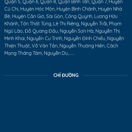
Quận 5, Quận 6, Quận 8, Quận Bình Tân, Quận 7, Huyện
Củ Chi, Huyện Hóc Môn, Huyện Bình Chánh, Huyện Nhà
Bè, Huyện Cần Giờ, Sài Gòn, Cống Quỳnh, Lương Hữu
Khánh, Tôn Thất Tùng, Lê Thị Riêng, Nguyễn Trãi, Phạm
Ngũ Lão, Đỗ Quang Đẩu, Nguyễn Sơn Hà, Nguyễn Thị
Minh Khai, Nguyễn Cư Trinh, Nguyễn Đình Chiểu, Nguyễn
Thiện Thuật, Võ Văn Tần, Nguyễn Thường Hiền, Cách
Mạng Tháng Tám, Nguyễn Du,......
CHỈ ĐƯỜNG