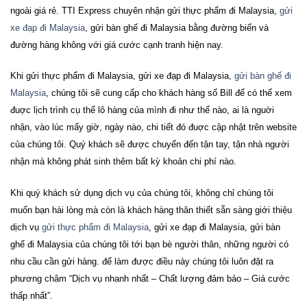
ngoài giá rẻ. TTI Express chuyên nhận
gửi thực phẩm đi Malaysia,
gửi
xe đạp đi Malaysia
, gửi bàn ghế đi Malaysia
bằng đường biển và
đường hàng không với giá cước cạnh tranh hiện nay.
Khi
gửi thực phẩm đi Malaysia, gửi xe đạp đi Malaysia,
gửi bàn ghế đi
Malaysia
, c
húng tôi sẽ cung cấp cho khách hàng số Bill để có thể xem
đuợc lịch trình cụ thể lô hàng của mình đi như thế nào, ai là nguời
nhận, vào lúc mấy giờ, ngày nào, chi tiết đó đuợc cập nhật trên website
của chúng tôi. Quý khách sẽ được chuyển đến tận tay, tận nhà người
nhận mà không phát sinh thêm bất kỳ khoản chi phí nào.
Khi quý khách sử dụng dịch vụ của chúng tôi, không chỉ chúng tôi
muốn bạn hài lòng mà còn là khách hàng thân thiết sẵn sàng giới thiệu
dịch vụ
gửi thực phẩm đi Malaysia
, gửi xe đạp đi Malaysia, gửi bàn
ghế đi Malaysia
của chúng tôi tới bạn bè người thân, những người có
nhu cầu cần gửi hàng. để làm được điều này chúng tôi luôn đặt ra
phương châm “Dịch vụ nhanh nhất – Chất lượng đảm bảo – Giá cước
thấp nhất”.