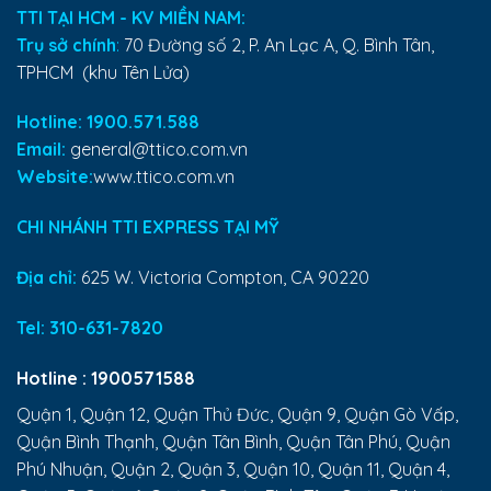
TTI TẠI HCM - KV MIỀN NAM:
Trụ sở chính
:
70 Đường số 2, P. An Lạc A, Q. Bình Tân,
TPHCM (khu Tên Lửa)
Hotline: 1900.571.588
Email:
general@ttico.com.vn
Website:
www.ttico.com.vn
CHI NHÁNH TTI EXPRESS TẠI MỸ
Địa chỉ:
625 W. Victoria Compton, CA 90220
Tel:
310-631-7820
Hotline :
1900571588
Quận 1, Quận 12, Quận Thủ Đức, Quận 9, Quận Gò Vấp,
Quận Bình Thạnh, Quận Tân Bình, Quận Tân Phú, Quận
Phú Nhuận, Quận 2, Quận 3, Quận 10, Quận 11, Quận 4,