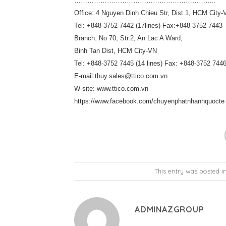
………………………………………………………..
Office: 4 Nguyen Dinh Chieu Str, Dist.1, HCM City-
Tel: +848-3752 7442 (17lines) Fax:+848-3752 7443
Branch: No 70, Str.2, An Lac A Ward,
Binh Tan Dist, HCM City-VN
Tel: +848-3752 7445 (14 lines) Fax: +848-3752 744
E-mail:thuy.sales@ttico.com.vn
W-site: www.ttico.com.vn
https://www.facebook.com/chuyenphatnhanhquocte
This entry was posted i
ADMINAZGROUP