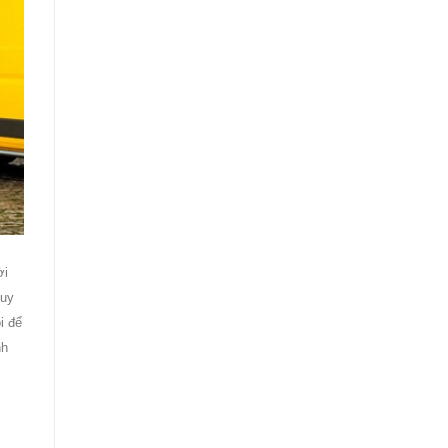
ời
 uy
i để
nh