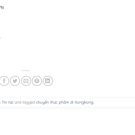
VN
6
n
Tin tức
and tagged
chuyển thực phẩm đi hongkong
.