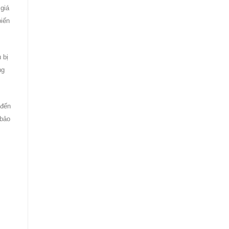
giá
biến
 bị
ng
 đến
 bảo