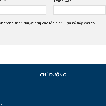
ail
*
Trang web
eb trong trình duyệt này cho lần bình luận kế tiếp của tôi.
CHỈ ĐƯỜNG
Q.