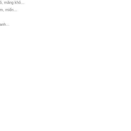
khô, măng khô…
tôm, miến…
 xanh…