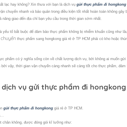
ất lạc hay không? Xin thưa với bạn là dịch vụ
gửi thực phẩm đi hongkong
ận chuyển nhanh và bảo quản trong điều kiện tốt nhất hoàn toàn không gây 
 năng giao đến địa chỉ bạn yêu cầu trong thời gian sớm nhất.
là yếu tố bắt buộc để đảm bảo thực phẩm không bị nhiễm khuẩn cũng như lâu
chuyển
ụ
thực phẩm sang hongkong giá rẻ ở TP HCM phải có kho hoặc thù
ực phẩm có ý nghĩa sống còn về chất lượng dịch vụ, bởi không ai muốn gửi
bởi vậy, thời gian vận chuyển càng nhanh sẽ càng tốt cho thực phẩm, đảm
g dịch vụ gửi thực phẩm đi hongkong
ọn
gửi thực phẩm đi hongkong
giá rẻ ở TP HCM.
cá…
 chân không, được đóng gói kĩ lưỡng như: