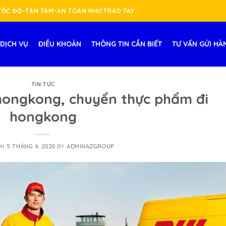
-TỐC ĐỘ-TẬN TÂM-AN TOÀN NHƯ TRAO TAY
DỊCH VỤ
ĐIỀU KHOẢN
THÔNG TIN CẦN BIẾT
TƯ VẤN GỬI HÀ
TIN TỨC
hongkong, chuyển thực phẩm đi
hongkong
ON
5 THÁNG 4, 2020
BY
ADMINAZGROUP