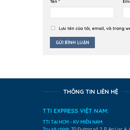
Tên
*
Em
Lưu tên của tôi, email, và trang w
THÔNG TIN LIÊN HỆ
TTI EXPRESS VIỆT NAM:
TTI TẠI HCM - KV MIỀN NAM:
Trụ sở chính
:
70 Đường số 2, P. An Lạc A, 