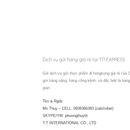
Dịch vụ gửi hàng giá rẻ tại TTI EXPRESS
Gói dịch vụ gửi thực phẩm đi hongkong giá rẻ của C
gửi hàng nặng, hàng cồng kềnh, và đặc biệt là hàn
gian.
Tks & Rgds
Ms Thuy – CELL: 0938366383 (zalo/viber)
SKYPE/YM: phuongthuytti
T.T INTERNATIONAL CO., LTD