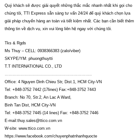
Quý khách sẽ được giải quyết những thắc mắc nhanh nhất khi gọi cho
chúng tôi, TTI Express sẵn sàng tư vấn 24/24 để quý khách chọn lựa
giải pháp chuyển hàng an toàn và tiết kiệm nhất. Các bạn cần biết thêm
thông tin về dịch vụ, xin vui lòng liên hệ ngay với chúng tôi.
Tks & Rgds
Ms Thuy – CELL: 0938366383 (zalo/viber)
SKYPE/YM: phuongthuytti
T.T INTERNATIONAL CO., LTD
………………………………………………………..
Office: 4 Nguyen Dinh Chieu Str, Dist.1, HCM City-VN
Tel: +848-3752 7442 (17lines) Fax:+848-3752 7443
Branch: No 70, Str.2, An Lac A Ward,
Binh Tan Dist, HCM City-VN
Tel: +848-3752 7445 (14 lines) Fax: +848-3752 7446
E-mail:thuy.sales@ttico.com.vn
W-site: www.ttico.com.vn
https://www.facebook.com/chuyenphatnhanhquocte