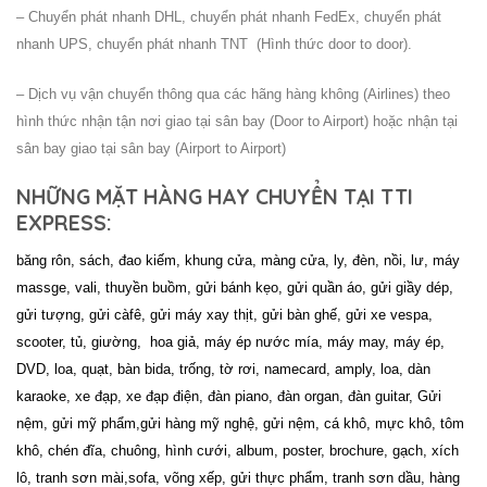
– Chuyển phát nhanh DHL, chuyển phát nhanh FedEx, chuyển phát
nhanh UPS, chuyển phát nhanh TNT (Hình thức door to door).
– Dịch vụ vận chuyển thông qua các hãng hàng không (Airlines) theo
hình thức nhận tận nơi giao tại sân bay (Door to Airport) hoặc nhận tại
sân bay giao tại sân bay (Airport to Airport)
NHỮNG MẶT HÀNG HAY CHUYỂN TẠI TTI
EXPRESS:
băng rôn, sách, đao kiếm, khung cửa, màng cửa, ly, đèn, nồi, lư, máy
massge, vali, thuyền buồm, gửi bánh kẹo, gửi quần áo, gửi giầy dép,
gửi tượng, gửi càfê, gửi máy xay thịt, gửi bàn ghế, gửi xe vespa,
scooter, tủ, giường, hoa giả, máy ép nước mía, máy may, máy ép,
DVD, loa, quạt, bàn bida, trống, tờ rơi, namecard, amply, loa, dàn
karaoke, xe đạp, xe đạp điện, đàn piano, đàn organ, đàn guitar, Gửi
nệm, gửi mỹ phẩm,gửi hàng mỹ nghệ, gửi nệm, cá khô, mực khô, tôm
khô, chén đĩa, chuông, hình cưới, album, poster, brochure, gạch, xích
lô, tranh sơn mài,sofa, võng xếp, gửi thực phẩm, tranh sơn dầu, hàng