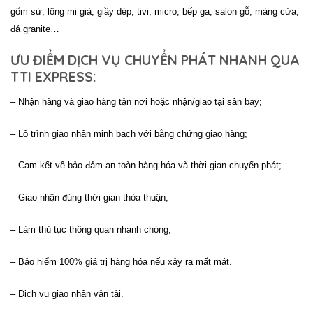
gốm sứ, lông mi giả, giầy dép, tivi, micro, bếp ga, salon gỗ, màng cửa,
đá granite…
ƯU ĐIỂM DỊCH VỤ CHUYỂN PHÁT NHANH QUA
TTI EXPRESS:
– Nhận hàng và giao hàng tận nơi hoặc nhận/giao tại sân bay;
– Lộ trình giao nhận minh bạch với bằng chứng giao hàng;
– Cam kết về bảo đảm an toàn hàng hóa và thời gian chuyển phát;
– Giao nhận đúng thời gian thỏa thuận;
– Làm thủ tục thông quan nhanh chóng;
– Bảo hiểm 100% giá trị hàng hóa nếu xảy ra mất mát.
– Dịch vụ giao nhận vận tải.