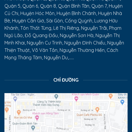
Quận 5, Quận 6, Quận 8, Quận Bình Tân, Quận 7, Huyện
Củ Chi, Huyện Hóc Môn, Huyện Bình Chánh, Huyện Nhà
Bè, Huyện Cần Giờ, Sài Gòn, Cống Quỳnh, Lương Hữu
Khánh, Tôn Thất Tùng, Lê Thị Riêng, Nguyễn Trãi, Phạm
Ngũ Lão, Đỗ Quang Đẩu, Nguyễn Sơn Hà, Nguyễn Thị
Minh Khai, Nguyễn Cư Trinh, Nguyễn Đình Chiểu, Nguyễn
Thiện Thuật, Võ Văn Tần, Nguyễn Thường Hiền, Cách
Mạng Tháng Tám, Nguyễn Du,......
CHỈ ĐƯỜNG