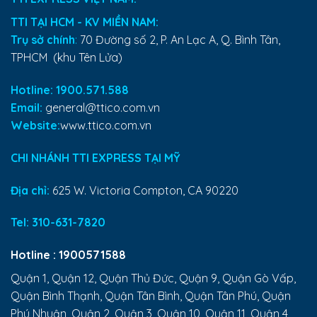
TTI TẠI HCM - KV MIỀN NAM:
Trụ sở chính
:
70 Đường số 2, P. An Lạc A, Q. Bình Tân,
TPHCM (khu Tên Lửa)
Hotline: 1900.571.588
Email:
general@ttico.com.vn
Website:
www.ttico.com.vn
CHI NHÁNH TTI EXPRESS TẠI MỸ
Địa chỉ:
625 W. Victoria Compton, CA 90220
Tel:
310-631-7820
Hotline :
1900571588
Quận 1, Quận 12, Quận Thủ Đức, Quận 9, Quận Gò Vấp,
Quận Bình Thạnh, Quận Tân Bình, Quận Tân Phú, Quận
Phú Nhuận, Quận 2, Quận 3, Quận 10, Quận 11, Quận 4,