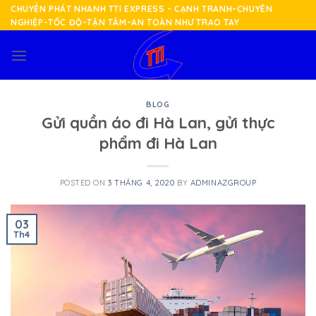
Skip
CHUYỂN PHÁT NHANH TTI EXPRESS - CẠNH TRANH-CHUYÊN
NGHIỆP-TỐC ĐỘ-TẬN TÂM-AN TOÀN NHƯ TRAO TAY
to
content
BLOG
Gửi quần áo đi Hà Lan, gửi thực
phẩm đi Hà Lan
POSTED ON
3 THÁNG 4, 2020
BY
ADMINAZGROUP
03
Th4