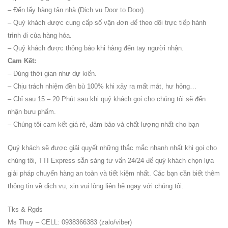
– Đến lấy hàng tận nhà (Dịch vụ Door to Door).
– Quý khách được cung cấp số vận đơn để theo dõi trực tiếp hành
trình đi của hàng hóa.
– Quý khách được thông báo khi hàng đến tay người nhận.
Cam Kết:
– Đúng thời gian như dự kiến.
– Chịu trách nhiệm đền bù 100% khi xảy ra mất mát, hư hỏng…
– Chỉ sau 15 – 20 Phút sau khi quý khách gọi cho chúng tôi sẽ đến
nhận bưu phẩm.
– Chúng tôi cam kết giá rẻ, đảm bảo và chất lượng nhất cho bạn
Quý khách sẽ được giải quyết những thắc mắc nhanh nhất khi gọi cho
chúng tôi, TTI Express sẵn sàng tư vấn 24/24 để quý khách chọn lựa
giải pháp chuyển hàng an toàn và tiết kiệm nhất. Các bạn cần biết thêm
thông tin về dịch vụ, xin vui lòng liên hệ ngay với chúng tôi.
Tks & Rgds
Ms Thuy – CELL: 0938366383 (zalo/viber)