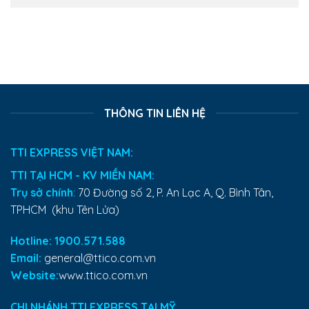
THÔNG TIN LIÊN HỆ
TTI EXPRESS VIỆT NAM:
TTI TẠI HCM - KV MIỀN NAM:
Trụ sở chính
:
70 Đường số 2, P. An Lạc A, Q. Bình Tân,
TPHCM (khu Tên Lửa)
Hotline: 1900.571.588
Email:
general@ttico.com.vn
Website:
www.ttico.com.vn
CHI NHÁNH TTI EXPRESS TẠI MỸ