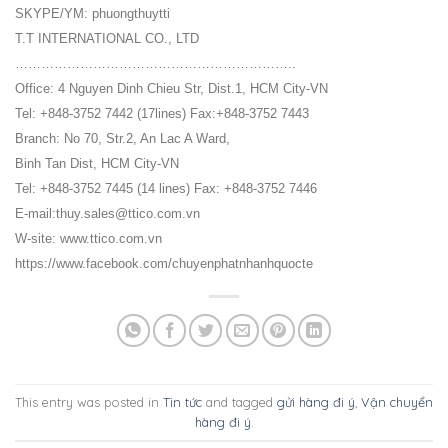
SKYPE/YM: phuongthuytti
T.T INTERNATIONAL CO., LTD
………………………………………………………..
Office: 4 Nguyen Dinh Chieu Str, Dist.1, HCM City-VN
Tel: +848-3752 7442 (17lines) Fax:+848-3752 7443
Branch: No 70, Str.2, An Lac A Ward,
Binh Tan Dist, HCM City-VN
Tel: +848-3752 7445 (14 lines) Fax: +848-3752 7446
E-mail:thuy.sales@ttico.com.vn
W-site: www.ttico.com.vn
https://www.facebook.com/chuyenphatnhanhquocte
This entry was posted in
Tin tức
and tagged
gửi hàng đi ý
,
Vận chuyển
hàng đi ý
.