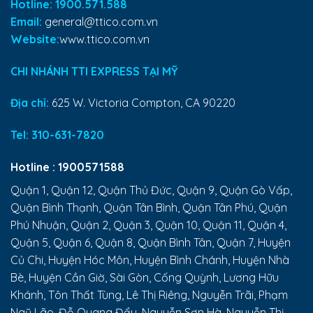
Hotline: 1900.571.588
Email:
general@ttico.com.vn
Website:
www.ttico.com.vn
CHI NHÁNH TTI EXPRESS TẠI MỸ
Địa chỉ:
625 W. Victoria Compton, CA 90220
Tel:
310-631-7820
Hotline :
1900571588
Quận 1, Quận 12, Quận Thủ Đức, Quận 9, Quận Gò Vấp,
Quận Bình Thạnh, Quận Tân Bình, Quận Tân Phú, Quận
Phú Nhuận, Quận 2, Quận 3, Quận 10, Quận 11, Quận 4,
Quận 5, Quận 6, Quận 8, Quận Bình Tân, Quận 7, Huyện
Củ Chi, Huyện Hóc Môn, Huyện Bình Chánh, Huyện Nhà
Bè, Huyện Cần Giờ, Sài Gòn, Cống Quỳnh, Lương Hữu
Khánh, Tôn Thất Tùng, Lê Thị Riêng, Nguyễn Trãi, Phạm
Ngũ Lão, Đỗ Quang Đẩu, Nguyễn Sơn Hà, Nguyễn Thị