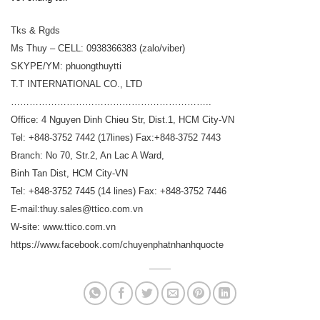
Tks & Rgds
Ms Thuy – CELL: 0938366383 (zalo/viber)
SKYPE/YM: phuongthuytti
T.T INTERNATIONAL CO., LTD
………………………………………………………..
Office: 4 Nguyen Dinh Chieu Str, Dist.1, HCM City-VN
Tel: +848-3752 7442 (17lines) Fax:+848-3752 7443
Branch: No 70, Str.2, An Lac A Ward,
Binh Tan Dist, HCM City-VN
Tel: +848-3752 7445 (14 lines) Fax: +848-3752 7446
E-mail:thuy.sales@ttico.com.vn
W-site: www.ttico.com.vn
https://www.facebook.com/chuyenphatnhanhquocte