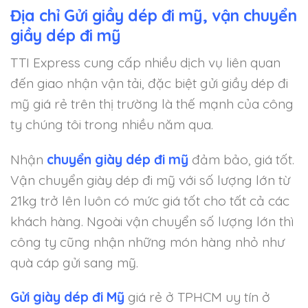
Địa chỉ Gửi giầy dép đi mỹ, vận chuyển
giầy dép đi mỹ
TTI Express cung cấp nhiều dịch vụ liên quan
đến giao nhận vận tải, đặc biệt gửi giầy dép đi
mỹ giá rẻ trên thị trường là thế mạnh của công
ty chúng tôi trong nhiều năm qua.
Nhận
chuyển giày dép đi mỹ
đảm bảo, giá tốt.
Vận chuyển giày dép đi mỹ với số lượng lớn từ
21kg trở lên luôn có mức giá tốt cho tất cả các
khách hàng. Ngoài vận chuyển số lượng lớn thì
công ty cũng nhận những món hàng nhỏ như
quà cáp gửi sang mỹ.
Gửi giày dép đi Mỹ
giá rẻ ở TPHCM uy tín ở