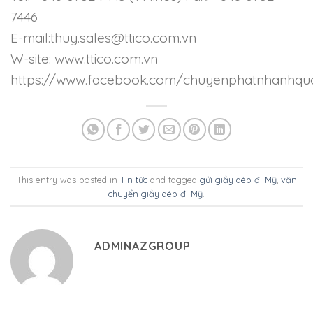
7446
E-mail:thuy.sales@ttico.com.vn
W-site: www.ttico.com.vn
https://www.facebook.com/chuyenphatnhanhqu
This entry was posted in
Tin tức
and tagged
gửi giầy dép đi Mỹ
,
vận
chuyển giầy dép đi Mỹ
.
ADMINAZGROUP