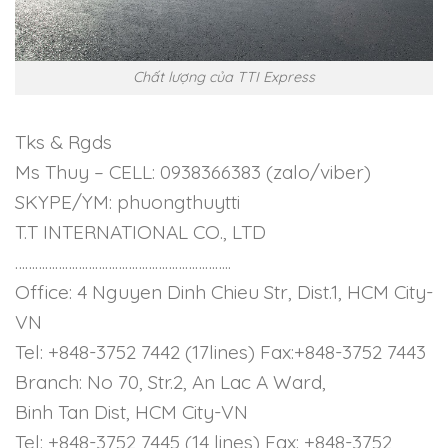
Chất lượng của TTI Express
Tks & Rgds
Ms Thuy – CELL: 0938366383 (zalo/viber)
SKYPE/YM: phuongthuytti
T.T INTERNATIONAL CO., LTD
………………………………………………………..
Office: 4 Nguyen Dinh Chieu Str, Dist.1, HCM City-
VN
Tel: +848-3752 7442 (17lines) Fax:+848-3752 7443
Branch: No 70, Str.2, An Lac A Ward,
Binh Tan Dist, HCM City-VN
Tel: +848-3752 7445 (14 lines) Fax: +848-3752