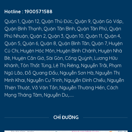
Hotline :
1900571588
Quận 1, Quận 12, Quận Thủ Đức, Quận 9, Quận Gò Vấp,
Quận Bình Thạnh, Quận Tân Bình, Quận Tân Phú, Quận
Phú Nhuận, Quận 2, Quận 3, Quận 10, Quận 11, Quận 4,
Quận 5, Quận 6, Quận 8, Quận Bình Tân, Quận 7, Huyện
Củ Chi, Huyện Hóc Môn, Huyện Bình Chánh, Huyện Nhà
Bè, Huyện Cần Giờ, Sài Gòn, Cống Quỳnh, Lương Hữu
Khánh, Tôn Thất Tùng, Lê Thị Riêng, Nguyễn Trãi, Phạm
Ngũ Lão, Đỗ Quang Đẩu, Nguyễn Sơn Hà, Nguyễn Thị
Minh Khai, Nguyễn Cư Trinh, Nguyễn Đình Chiểu, Nguyễn
Thiện Thuật, Võ Văn Tần, Nguyễn Thường Hiền, Cách
Mạng Tháng Tám, Nguyễn Du,......
CHỈ ĐƯỜNG