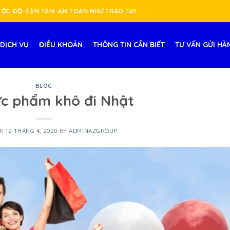
-TỐC ĐỘ-TẬN TÂM-AN TOÀN NHƯ TRAO TAY
DỊCH VỤ
ĐIỀU KHOẢN
THÔNG TIN CẦN BIẾT
TƯ VẤN GỬI HÀ
BLOG
ực phẩm khô đi Nhật
ON
12 THÁNG 4, 2020
BY
ADMINAZGROUP