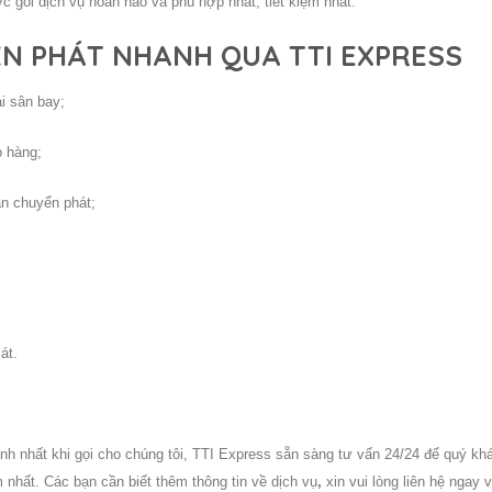
 gói dịch vụ hoàn hảo và phù hợp nhất, tiết kiệm nhất.
ỂN PHÁT NHANH QUA TTI EXPRESS
i sân bay;
o hàng;
an chuyển phát;
át.
h nhất khi gọi cho chúng tôi, TTI Express sẵn sàng tư vấn 24/24 để quý kh
 nhất. Các bạn cần biết thêm thông tin về dịch vụ
,
xin vui lòng liên hệ ngay 