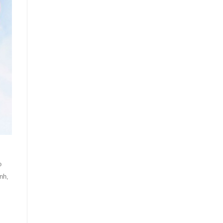
o
nh,