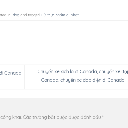
sted in
Blog
and tagged
Gửi thực phẩm đi Nhật
.
Chuyển xe xích lô đi Canada, chuyển xe đạ
 đi Canada,
Canada, chuyển xe đạp điện đi Canada
 công khai.
Các trường bắt buộc được đánh dấu
*