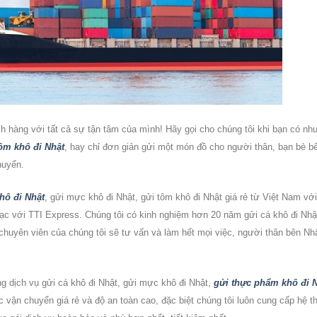
 hàng với tất cả sự tận tâm của mình! Hãy gọi cho chúng tôi khi bạn có nh
ôm khô đi Nhật
, hay chỉ đơn giản gửi một món đồ cho người thân, bạn bè b
huyển.
hô đi Nhật
, gửi mực khô đi Nhật, gửi tôm khô đi Nhật
giá rẻ từ Việt Nam với
 lạc với TTI Express. Chúng tôi có kinh nghiệm hơn 20 năm
gửi cá khô đi Nhậ
 chuyên viên của chúng tôi sẽ tư vấn và làm hết mọi việc, người thân bên Nh
g dịch vụ
gửi cá khô đi Nhật, gửi mực khô đi Nhật,
gửi thực phẩm khô đi 
 vận chuyển giá rẻ và độ an toàn cao, đặc biệt chúng tôi luôn cung cấp hệ t