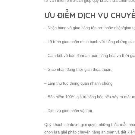
tư vấn miễn phí 24/24 giúp quý khách lựa chọn được
ƯU ĐIỂM DỊCH VỤ CHUY
– Nhận hàng và giao hàng tận nơi hoặc nhận/giao tạ
– Lộ trình giao nhận minh bạch với bằng chứng gia
– Cam kết về bảo đảm an toàn hàng hóa và thời gi
– Giao nhận đúng thời gian thỏa thuận;
– Làm thủ tục thông quan nhanh chóng;
– Bảo hiểm 100% giá trị hàng hóa nếu xảy ra mất m
– Dịch vụ giao nhận vận tải.
Quý khách sẽ được giải quyết những thắc mắc nhan
chọn lựa giải pháp chuyển hàng an toàn và tiết kiệm