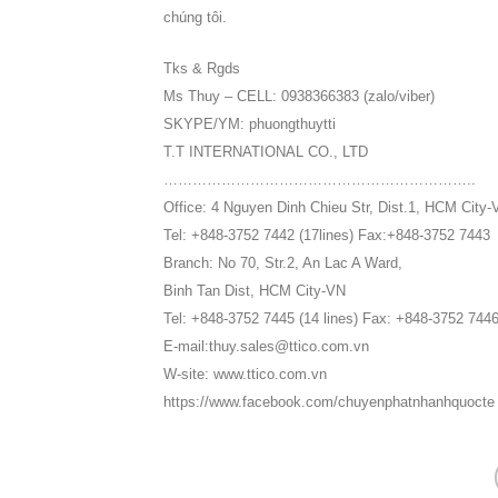
chúng tôi.
Tks & Rgds
Ms Thuy – CELL: 0938366383 (zalo/viber)
SKYPE/YM: phuongthuytti
T.T INTERNATIONAL CO., LTD
………………………………………………………..
Office: 4 Nguyen Dinh Chieu Str, Dist.1, HCM City-
Tel: +848-3752 7442 (17lines) Fax:+848-3752 7443
Branch: No 70, Str.2, An Lac A Ward,
Binh Tan Dist, HCM City-VN
Tel: +848-3752 7445 (14 lines) Fax: +848-3752 744
E-mail:thuy.sales@ttico.com.vn
W-site: www.ttico.com.vn
https://www.facebook.com/chuyenphatnhanhquocte