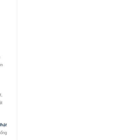
u
ên
t,
ật
Nhật
hống