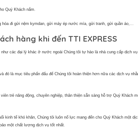
 cho Quý Khách nắm.
àng hóa đi gửi nệm kymdan, gửi máy ép nước mía, gửi tranh, gửi quần áo,…
ách hàng khi đến TTI EXPRESS
như các đại lý khác ở nước ngoài Chúng tôi tự hào là nhà cung cấp dịch vụ 
 và đó là mục tiêu phấn đấu để Chúng tôi hoàn thiện hơn nữa các dịch vụ nh
viên trẻ năng động, chuyên nghiệp, thân thiện sẵn sàng hỗ trợ Quý Khách m
ổi kinh tế khó khăn, Chúng tôi luôn nổ lực mang đến cho Quý Khách một dịc
bảo một chất lượng dịch vụ tốt nhất.