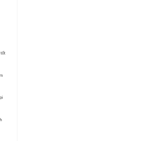
tốt
ằm
ọi
h