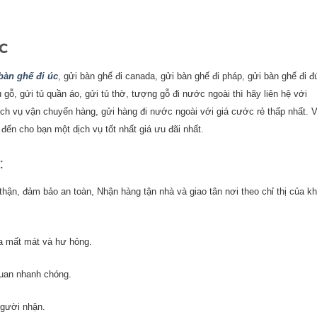
c
bàn ghế đi úc
, gửi bàn ghế đi canada, gửi bàn ghế đi pháp, gửi bàn ghế đi đ
 gỗ, gửi tủ quần áo, gửi tủ thờ, tượng gỗ đi nước ngoài thì hãy liên hệ với
ịch vụ vận chuyển hàng, gửi hàng đi nước ngoài với giá cước rẻ thấp nhất. 
ến cho bạn một dịch vụ tốt nhất giá ưu đãi nhất.
t:
hận, đảm bảo an toàn, Nhận hàng tận nhà và giao tân nơi theo chỉ thị của k
a mất mát và hư hỏng.
quan nhanh chóng.
người nhận.