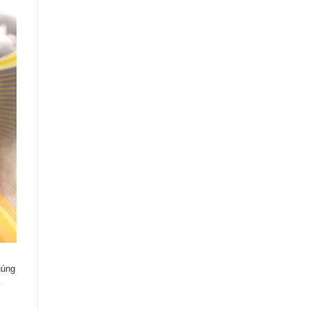
húng
ỳ