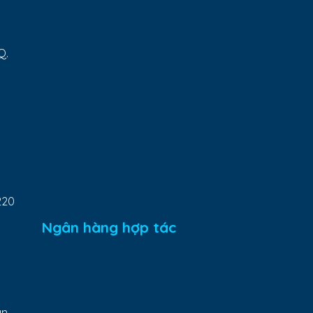
Q.
220
Ngân hàng hợp tác
ân