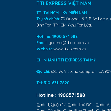
TTI EXPRESS VIỆT NAM:
TTI TẠI HCM - KV MIỀN NAM:
Trụ sở chính
:
70 Đường số 2, P. An Lạc A, 
Bình Tân, TPHCM (khu Tên Lửa)
Hotline: 1900.571.588
Email:
general@ttico.com.vn
Website:
www.ttico.com.vn
CHI NHÁNH TTI EXPRESS TẠI MỸ
Địa chỉ:
625 W. Victoria Compton, CA 90
Tel:
310-631-7820
Hotline :
1900571588
Quận 1, Quận 12, Quận Thủ Đức, Quận 9,
Quận Gò Vấp, Quận Bình Thạnh, Quận T