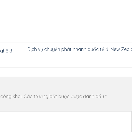
Dịch vụ chuyển phát nhanh quốc tế đi New Zeal
ghế đi
 công khai.
Các trường bắt buộc được đánh dấu
*