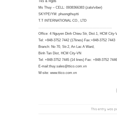
Tks & Rgds
Ms Thuy – CELL: 0938366383 (zalo/viber)
SKYPE/YM: phuongthuytti
T.T INTERNATIONAL CO., LTD
………………………………………………………..
Office: 4 Nguyen Dinh Chieu Str, Dist.1, HCM City-
Tel: +848-3752 7442 (17lines) Fax:+848-3752 7443
Branch: No 70, Str.2, An Lac A Ward,
Binh Tan Dist, HCM City-VN
Tel: +848-3752 7445 (14 lines) Fax: +848-3752 744
E-mail:thuy.sales@ttico.com.vn
W-site: www.ttico.com.vn
This entry was p