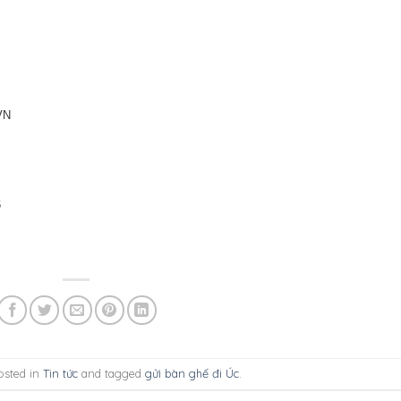
VN
6
osted in
Tin tức
and tagged
gửi bàn ghế đi Úc
.