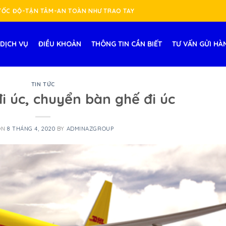
-TỐC ĐỘ-TẬN TÂM-AN TOÀN NHƯ TRAO TAY
DỊCH VỤ
ĐIỀU KHOẢN
THÔNG TIN CẦN BIẾT
TƯ VẤN GỬI HÀ
TIN TỨC
i úc, chuyển bàn ghế đi úc
ON
8 THÁNG 4, 2020
BY
ADMINAZGROUP