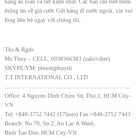
hàng an toàn và tiết kiệm nhất. Các bạn cần biết thêm
thông tin về giá cước Gửi hàng đi nước ngoài, xin vui
lòng liên hệ ngay với chúng tôi.
Tks & Rgds
Ms Thuy – CELL: 0938366383 (zalo/viber)
SKYPE/YM: phuongthuytti
T.T INTERNATIONAL CO., LTD
………………………………………………………..
Office: 4 Nguyen Dinh Chieu Str, Dist.1, HCM City-
VN
Tel: +848-3752 7442 (17lines) Fax:+848-3752 7443
Branch: No 70, Str.2, An Lac A Ward,
Binh Tan Dist, HCM City-VN