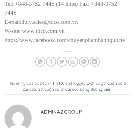
Tel: +848-3752 7445 (14 lines) Fax: +848-3752
7446
E-mail:thuy.sales@ttico.com.vn
W-site: www.ttico.com.vn
https://www.facebook.com/chuyenphatnhanhquocte
This entry was posted in
Tin tức
and tagged
Dịch vụ gửi quần áo đi
Canada
,
Gửi quần áo đi Canada bằng đường biển
.
ADMINAZGROUP