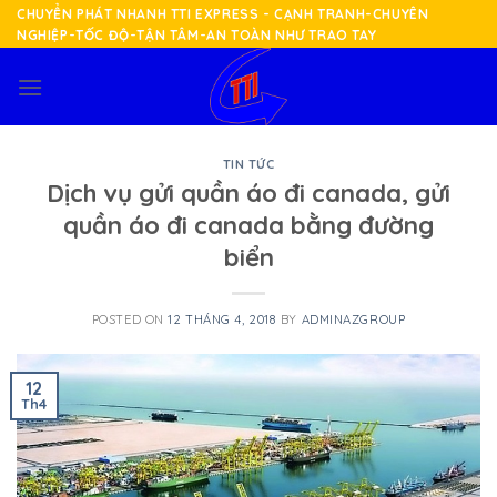
Skip
CHUYỂN PHÁT NHANH TTI EXPRESS - CẠNH TRANH-CHUYÊN
NGHIỆP-TỐC ĐỘ-TẬN TÂM-AN TOÀN NHƯ TRAO TAY
to
content
TIN TỨC
Dịch vụ gửi quần áo đi canada, gửi
quần áo đi canada bằng đường
biển
POSTED ON
12 THÁNG 4, 2018
BY
ADMINAZGROUP
12
Th4