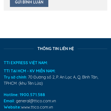
THÔNG TIN LIÊN HỆ
TTI EXPRESS VIỆT NAM:
TTI TẠI HCM - KV MIỀN NAM:
Trụ sở chính
:
70 Đường số 2, P. An Lạc A, Q. Bình Tân,
TPHCM (khu Tên Lửa)
Hotline: 1900.571.588
Email:
general@ttico.com.vn
Website:
www.ttico.com.vn