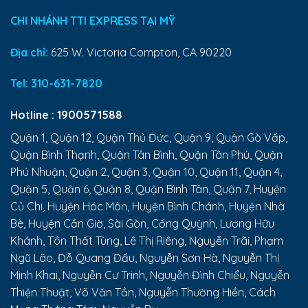
CHI NHÁNH TTI EXPRESS TẠI MỸ
Địa chỉ:
625 W. Victoria Compton, CA 90220
Tel:
310-631-7820
Hotline :
1900571588
Quận 1, Quận 12, Quận Thủ Đức, Quận 9, Quận Gò Vấp,
Quận Bình Thạnh, Quận Tân Bình, Quận Tân Phú, Quận
Phú Nhuận, Quận 2, Quận 3, Quận 10, Quận 11, Quận 4,
Quận 5, Quận 6, Quận 8, Quận Bình Tân, Quận 7, Huyện
Củ Chi, Huyện Hóc Môn, Huyện Bình Chánh, Huyện Nhà
Bè, Huyện Cần Giờ, Sài Gòn, Cống Quỳnh, Lương Hữu
Khánh, Tôn Thất Tùng, Lê Thị Riêng, Nguyễn Trãi, Phạm
Ngũ Lão, Đỗ Quang Đẩu, Nguyễn Sơn Hà, Nguyễn Thị
Minh Khai, Nguyễn Cư Trinh, Nguyễn Đình Chiểu, Nguyễn
Thiện Thuật, Võ Văn Tần, Nguyễn Thường Hiền, Cách