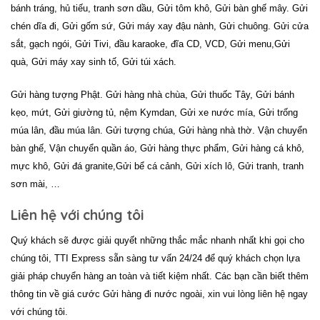
bánh tráng,
hủ tiếu,
tranh sơn dầu, Gửi tôm khô, Gửi bàn ghế mây. Gửi
chén dĩa đi, Gửi gốm sứ, Gửi máy xay đậu nành, Gửi chuông. Gửi cửa
sắt, gạch ngói, Gửi Tivi, đầu karaoke, đĩa CD, VCD, Gửi menu,
Gửi
quà, Gửi máy xay sinh tố, Gửi túi xách.
Gửi hàng tượng Phật. Gửi hàng nhà chùa, Gửi thuốc Tây, Gửi bánh
kẹo, mứt, Gửi giường tủ, nệm Kymdan, Gửi xe nước mía, Gửi trống
múa lân, đầu múa lân. Gửi tượng chúa, Gửi hàng nhà thờ.
Vận chuyển
bàn ghế, Vận chuyển quần áo, Gửi hàng thực phẩm, Gửi hàng cá khô,
mực khô, Gửi đá granite,
Gửi bể cá cảnh, Gửi xích lô, Gửi tranh, tranh
sơn mài,
…
Liên hệ với chúng tôi
Quý khách sẽ được giải quyết những thắc mắc nhanh nhất khi gọi cho
chúng tôi,
TTI Express
sẵn sàng tư vấn 24/24 để quý khách chọn lựa
giải pháp chuyển hàng an toàn và tiết kiệm nhất.
Các bạn cần biết thêm
thông tin về giá cước Gửi hàng đi nước ngoài, xin vui lòng liên hệ ngay
với chúng tôi.