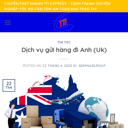
Skip
CHUYỂN PHÁT NHANH TTI EXPRESS - CẠNH TRANH-CHUYÊN
NGHIỆP-TỐC ĐỘ-TẬN TÂM-AN TOÀN NHƯ TRAO TAY
to
content
TIN TỨC
Dịch vụ gửi hàng đi Anh (Uk)
POSTED ON
22 THÁNG 4, 2020
BY
ADMINAZGROUP
22
Th4