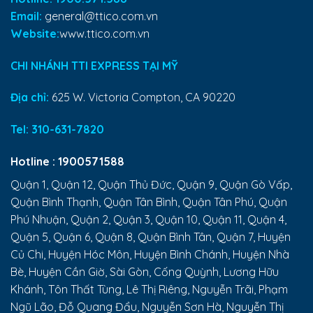
Email:
general@ttico.com.vn
Website:
www.ttico.com.vn
CHI NHÁNH TTI EXPRESS TẠI MỸ
Địa chỉ:
625 W. Victoria Compton, CA 90220
Tel:
310-631-7820
Hotline :
1900571588
Quận 1, Quận 12, Quận Thủ Đức, Quận 9, Quận Gò Vấp,
Quận Bình Thạnh, Quận Tân Bình, Quận Tân Phú, Quận
Phú Nhuận, Quận 2, Quận 3, Quận 10, Quận 11, Quận 4,
Quận 5, Quận 6, Quận 8, Quận Bình Tân, Quận 7, Huyện
Củ Chi, Huyện Hóc Môn, Huyện Bình Chánh, Huyện Nhà
Bè, Huyện Cần Giờ, Sài Gòn, Cống Quỳnh, Lương Hữu
Khánh, Tôn Thất Tùng, Lê Thị Riêng, Nguyễn Trãi, Phạm
Ngũ Lão, Đỗ Quang Đẩu, Nguyễn Sơn Hà, Nguyễn Thị