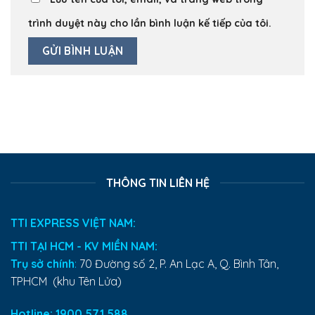
trình duyệt này cho lần bình luận kế tiếp của tôi.
THÔNG TIN LIÊN HỆ
TTI EXPRESS VIỆT NAM:
TTI TẠI HCM - KV MIỀN NAM:
Trụ sở chính
:
70 Đường số 2, P. An Lạc A, Q. Bình Tân,
TPHCM (khu Tên Lửa)
Hotline: 1900.571.588