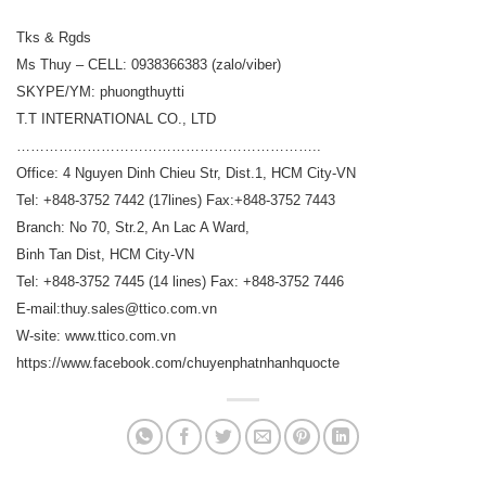
Tks & Rgds
Ms Thuy – CELL: 0938366383 (zalo/viber)
SKYPE/YM: phuongthuytti
T.T INTERNATIONAL CO., LTD
………………………………………………………..
Office: 4 Nguyen Dinh Chieu Str, Dist.1, HCM City-VN
Tel: +848-3752 7442 (17lines) Fax:+848-3752 7443
Branch: No 70, Str.2, An Lac A Ward,
Binh Tan Dist, HCM City-VN
Tel: +848-3752 7445 (14 lines) Fax: +848-3752 7446
E-mail:thuy.sales@ttico.com.vn
W-site: www.ttico.com.vn
https://www.facebook.com/chuyenphatnhanhquocte