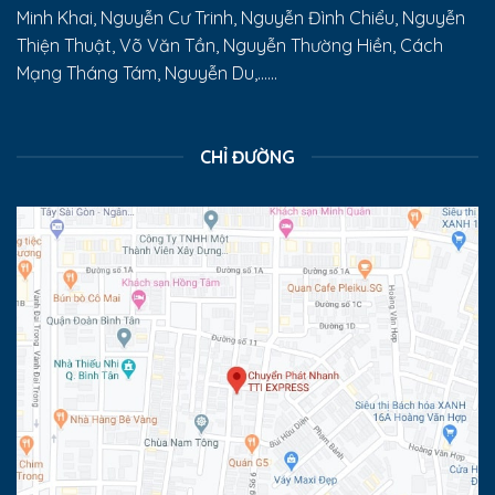
Minh Khai, Nguyễn Cư Trinh, Nguyễn Đình Chiểu, Nguyễn
Thiện Thuật, Võ Văn Tần, Nguyễn Thường Hiền, Cách
Mạng Tháng Tám, Nguyễn Du,......
CHỈ ĐƯỜNG