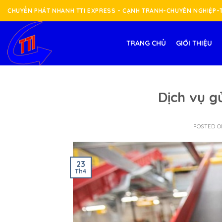
Skip
CHUYỂN PHÁT NHANH TTI EXPRESS - CẠNH TRANH-CHUYÊN NGHIỆP
to
content
TRANG CHỦ
GIỚI THIỆU
Dịch vụ g
POSTED 
23
Th4