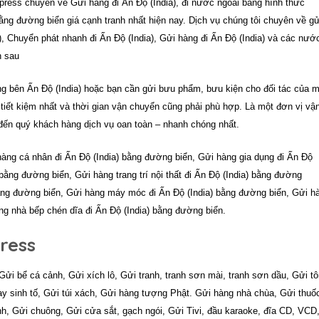
press
chuyên về Gửi hàng đi Ấn Độ (India), đi nước ngoài bằng hình thức
g đường biển giá cạnh tranh nhất hiện nay. Dịch vụ chúng tôi chuyên về gử
a), Chuyển phát nhanh đi Ấn Độ (India), Gửi hàng đi Ấn Độ (India) và các nướ
n sau
g bên Ấn Độ (India) hoặc bạn cần gửi bưu phẩm, bưu kiện cho đối tác của m
 tiết kiệm nhất và thời gian vận chuyển cũng phải phù hợp. Là một đơn vị vậ
 đến quý khách hàng dịch vụ oan toàn – nhanh chóng nhất.
àng cá nhân đi Ấn Độ (India) bằng đường biển, Gửi hàng gia dụng đi Ấn Độ
bằng đường biển, Gửi hàng trang trí nội thất đi Ấn Độ (India) bằng đường
bằng đường biển, Gửi hàng máy móc đi Ấn Độ (India) bằng đường biển, Gửi h
ng nhà bếp chén dĩa đi Ấn Độ (India) bằng đường biển.
press
Gửi bể cá cảnh, Gửi xích lô, Gửi tranh, tranh sơn mài, tranh sơn dầu, Gửi t
y sinh tố, Gửi túi xách, Gửi hàng tượng Phật. Gửi hàng nhà chùa, Gửi thuố
, Gửi chuông, Gửi cửa sắt, gạch ngói, Gửi Tivi, đầu karaoke, đĩa CD, VCD