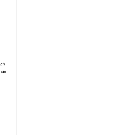
ách
 xin