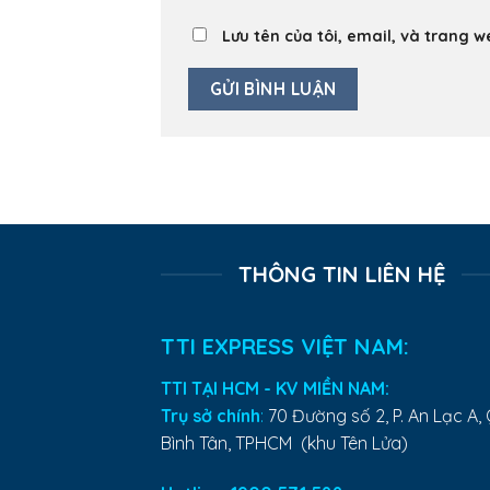
Lưu tên của tôi, email, và trang w
THÔNG TIN LIÊN HỆ
TTI EXPRESS VIỆT NAM:
TTI TẠI HCM - KV MIỀN NAM:
Trụ sở chính
:
70 Đường số 2, P. An Lạc A, 
Bình Tân, TPHCM (khu Tên Lửa)