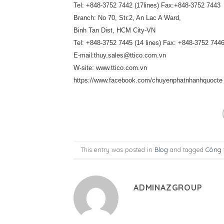
Tel: +848-3752 7442 (17lines) Fax:+848-3752 7443
Branch: No 70, Str.2, An Lac A Ward,
Binh Tan Dist, HCM City-VN
Tel: +848-3752 7445 (14 lines) Fax: +848-3752 744
E-mail:thuy.sales@ttico.com.vn
W-site: www.ttico.com.vn
https://www.facebook.com/chuyenphatnhanhquocte
This entry was posted in
Blog
and tagged
Công t
ADMINAZGROUP