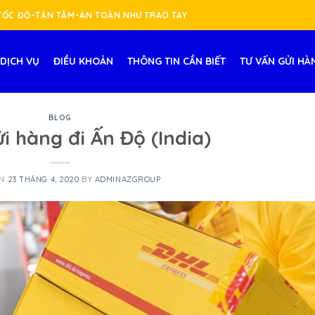
-TỐC ĐỘ-TẬN TÂM-AN TOÀN NHƯ TRAO TAY
DỊCH VỤ
ĐIỀU KHOẢN
THÔNG TIN CẦN BIẾT
TƯ VẤN GỬI HÀ
BLOG
ửi hàng đi Ấn Độ (India)
ON
23 THÁNG 4, 2020
BY
ADMINAZGROUP