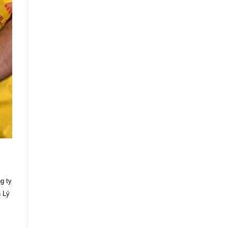
g ty
 Lý