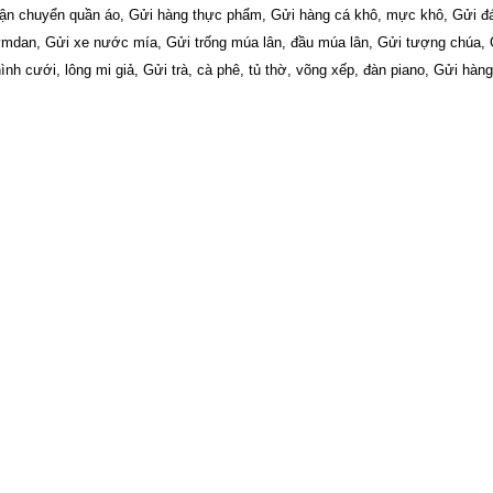
Vận chuyển quần áo, Gửi hàng thực phẩm, Gửi hàng cá khô, mực khô, Gửi đ
mdan, Gửi xe nước mía, Gửi trống múa lân, đầu múa lân, Gửi tượng chúa,
nh cưới, lông mi giả, Gửi trà, cà phê, tủ thờ, võng xếp, đàn piano, Gửi hàn