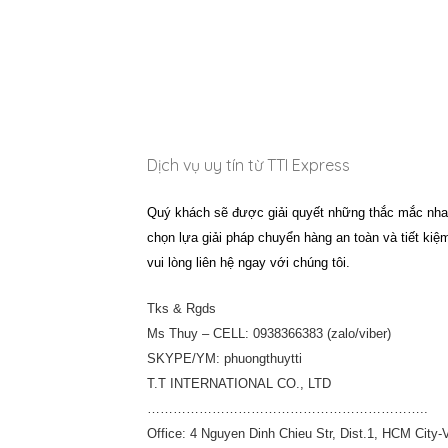
Dịch vụ uy tín từ TTI Express
Quý khách sẽ được giải quyết những thắc mắc nhan
chọn lựa giải pháp chuyển hàng an toàn và tiết kiệ
vui lòng liên hệ ngay với chúng tôi.
Tks & Rgds
Ms Thuy – CELL: 0938366383 (zalo/viber)
SKYPE/YM: phuongthuytti
T.T INTERNATIONAL CO., LTD
………………………………………………………..
Office: 4 Nguyen Dinh Chieu Str, Dist.1, HCM City-