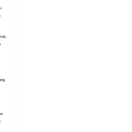
i
c
ình.
n
àng
ôm
c
,