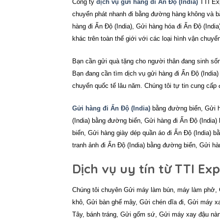
Công ty
dịch vụ gửi hàng đi Ấn Độ (India)
TTI Ex
chuyển phát nhanh đi bằng đường hàng không và bằn
hàng đi Ấn Độ (India), Gửi hàng hóa đi Ấn Độ (Indi
khác trên toàn thế giới với các loại hình vận chuyể
Bạn cần gửi quà tặng cho người thân đang sinh sốn
Bạn đang cần tìm dịch vụ gửi hàng đi Ấn Độ (India)
chuyển quốc tế lâu năm. Chúng tôi tự tin cung cấp
Gửi hàng đi Ấn Độ (India)
bằng đường biển, Gửi h
(India) bằng đường biển, Gửi hàng đi Ấn Độ (India) 
biển, Gửi hàng giày dép quần áo đi Ấn Độ (India) 
tranh ảnh đi Ấn Độ (India) bằng đường biển, Gửi hà
Dịch vụ uy tín từ TTI Ex
Chúng tôi chuyên Gửi máy làm bún, máy làm phở,
khô, Gửi bàn ghế mây, Gửi chén dĩa đi,
Gửi máy xa
Tây,
bánh tráng,
Gửi gốm sứ, Gửi máy xay đậu nành