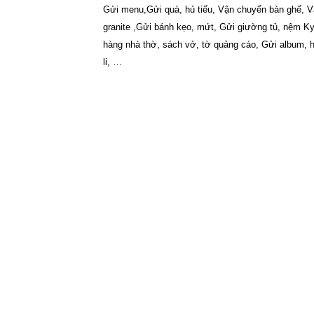
Gửi menu,
Gửi quà,
hủ tiếu, Vận chuyển bàn ghế, 
granite ,
Gửi bánh kẹo, mứt, Gửi giường tủ, nệm Ky
hàng nhà thờ,
sách vở, tờ quảng cáo, Gửi album, hì
li,
…