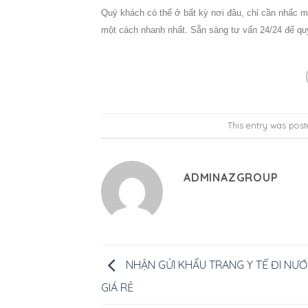
Quý khách có thể ở bất kỳ nơi đâu, chỉ cần nhấc m
một cách nhanh nhất. Sẵn sàng tư vấn 24/24 để quý
This entry was pos
ADMINAZGROUP
NHẬN GỬI KHẨU TRANG Y TẾ ĐI NƯ
GIÁ RẺ