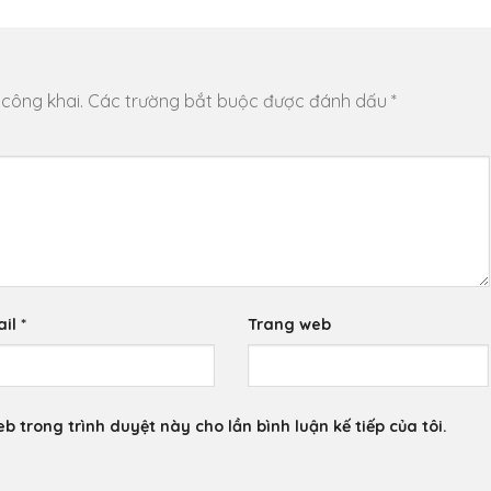
 công khai.
Các trường bắt buộc được đánh dấu
*
ail
*
Trang web
eb trong trình duyệt này cho lần bình luận kế tiếp của tôi.