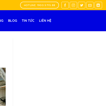
HOTLINE: 1900.57.15.88
NG
BLOG
TIN TỨC
LIÊN HỆ