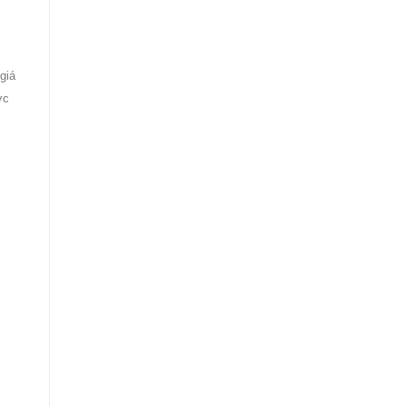
giá
ợc