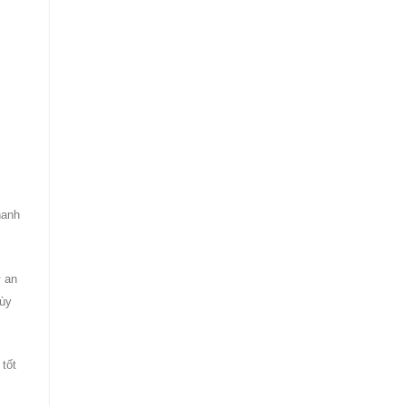
hanh
ự an
tùy
tốt