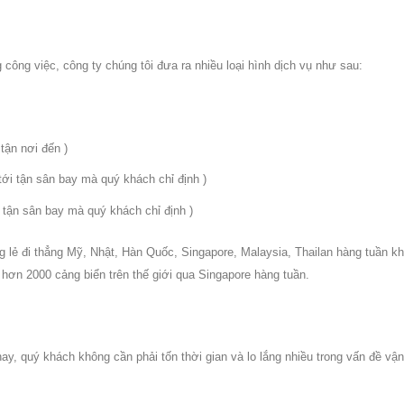
 công việc, công ty chúng tôi đưa ra nhiều loại hình dịch vụ như sau:
tận nơi đến )
 tới tận sân bay mà quý khách chỉ định )
ến tận sân bay mà quý khách chỉ định )
 lẻ đi thẳng Mỹ, Nhật, Hàn Quốc, Singapore, Malaysia, Thailan hàng tuần k
 hơn 2000 cảng biển trên thế giới qua Singapore hàng tuần.
 nay, quý khách không cần phải tốn thời gian và lo lắng nhiều trong vấn đề vận