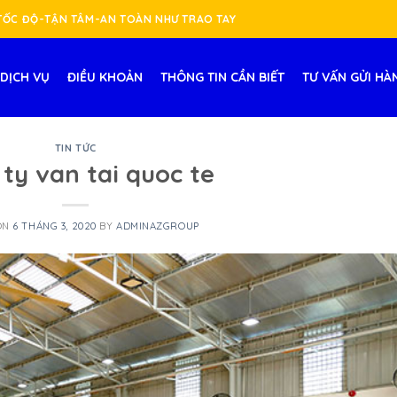
-TỐC ĐỘ-TẬN TÂM-AN TOÀN NHƯ TRAO TAY
DỊCH VỤ
ĐIỀU KHOẢN
THÔNG TIN CẦN BIẾT
TƯ VẤN GỬI HÀ
TIN TỨC
ty van tai quoc te
ON
6 THÁNG 3, 2020
BY
ADMINAZGROUP