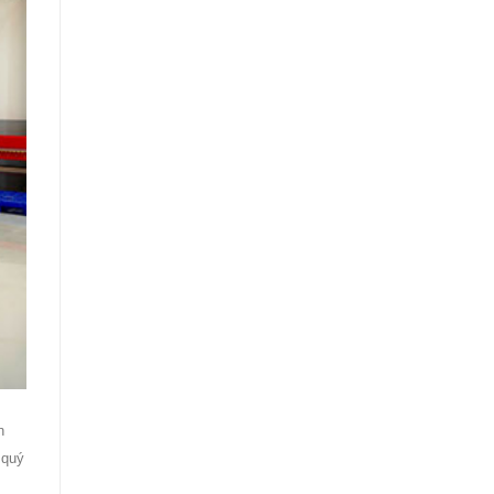
n
 quý