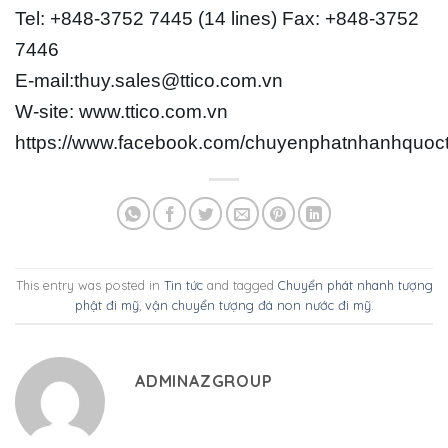
Tel: +848-3752 7445 (14 lines) Fax: +848-3752
7446
E-mail:thuy.sales@ttico.com.vn
W-site: www.ttico.com.vn
https://www.facebook.com/chuyenphatnhanhquoc
This entry was posted in
Tin tức
and tagged
Chuyển phát nhanh tượng
phật đi mỹ
,
vận chuyển tượng đá non nước đi mỹ
.
ADMINAZGROUP