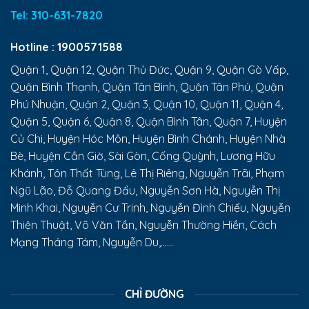
Tel:
310-631-7820
Hotline :
1900571588
Quận 1, Quận 12, Quận Thủ Đức, Quận 9, Quận Gò Vấp,
Quận Bình Thạnh, Quận Tân Bình, Quận Tân Phú, Quận
Phú Nhuận, Quận 2, Quận 3, Quận 10, Quận 11, Quận 4,
Quận 5, Quận 6, Quận 8, Quận Bình Tân, Quận 7, Huyện
Củ Chi, Huyện Hóc Môn, Huyện Bình Chánh, Huyện Nhà
Bè, Huyện Cần Giờ, Sài Gòn, Cống Quỳnh, Lương Hữu
Khánh, Tôn Thất Tùng, Lê Thị Riêng, Nguyễn Trãi, Phạm
Ngũ Lão, Đỗ Quang Đẩu, Nguyễn Sơn Hà, Nguyễn Thị
Minh Khai, Nguyễn Cư Trinh, Nguyễn Đình Chiểu, Nguyễn
Thiện Thuật, Võ Văn Tần, Nguyễn Thường Hiền, Cách
Mạng Tháng Tám, Nguyễn Du,......
CHỈ ĐƯỜNG