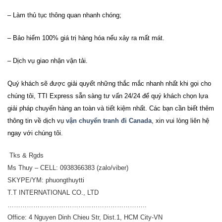
– Làm thủ tục thông quan nhanh chóng;
– Bảo hiểm 100% giá trị hàng hóa nếu xảy ra mất mát.
– Dịch vụ giao nhận vận tải.
Quý khách sẽ được giải quyết những thắc mắc nhanh nhất khi gọi cho
chúng tôi,
TTI Express
sẵn sàng tư vấn 24/24 để quý khách chọn lựa
giải pháp chuyển hàng an toàn và tiết kiệm nhất.
Các bạn cần biết thêm
thông tin về dịch vụ
vận
chuyển tranh đi Canada
, xin vui lòng liên hệ
ngay với chúng tôi.
Tks & Rgds
Ms Thuy – CELL: 0938366383 (zalo/viber)
SKYPE/YM: phuongthuytti
T.T INTERNATIONAL CO., LTD
………………………………………………………..
Office: 4 Nguyen Dinh Chieu Str, Dist.1, HCM City-VN