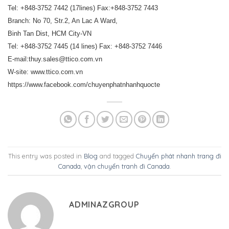
Tel: +848-3752 7442 (17lines) Fax:+848-3752 7443
Branch: No 70, Str.2, An Lac A Ward,
Binh Tan Dist, HCM City-VN
Tel: +848-3752 7445 (14 lines) Fax: +848-3752 7446
E-mail:thuy.sales@ttico.com.vn
W-site: www.ttico.com.vn
https://www.facebook.com/chuyenphatnhanhquocte
This entry was posted in
Blog
and tagged
Chuyển phát nhanh trang đi
Canada
,
vận chuyển tranh đi Canada
.
ADMINAZGROUP