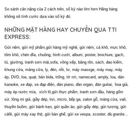
So sánh cân nặng của 2 cách trên, số ký nào lớn hơn Hãng hàng
không sẽ tính cước dựa vào số ký đó.
NHỮNG MẶT HÀNG HAY CHUYỂN QUA TTI
EXPRESS:
Gửi nệm, gửi mỹ phẩm,
gửi hàng mỹ nghệ, gửi nệm, cá khô, mực khô,
tôm khô, chén đĩa, chuông, hình cưới, album, poster, brochure, gạch,
tủ, giường,
tranh sơn mài,
sofa, võng xếp,
băng rôn, sách, đao kiếm,
khung cửa, màng cửa, ly, đèn, nồi, lư, máy massge, máy may, máy
ép, DVD, loa, quạt, bàn bida, trống,
tờ rơi, namecard, amply, loa, dàn
karaoke, xe đạp, xe đạp điện, đàn piano, đàn organ, đàn guitar,
hoa giả,
máy ép nước mía,
xích lô,
gửi thực phẩm, tranh sơn dầu, hàng gốm
sứ, lông mi giả, giầy dép, tivi, micro, bếp ga, salon gỗ, màng cửa, vali,
thuyền buồm,
gửi bánh kẹo, gửi quần áo, gửi giầy dép, gửi tượng, gửi
càfê, gửi máy xay thịt, gửi bàn ghế, gửi xe vespa, scooter,
đá granite…