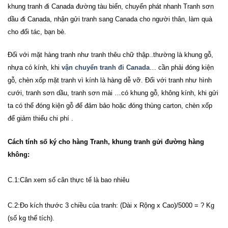
khung tranh đi
Canada
đường tàu biển, chuyển phát nhanh Tranh sơn
dầu đi
Canada
, nhận gửi tranh sang
Canada
cho người thân, làm quà
cho đối tác, bạn bè.
Đối với mặt hàng tranh như tranh thêu chữ thập..thường là khung gỗ,
nhựa có kính, khi
vận
chuyển tranh đi Canada
… cần phải đóng kiện
gỗ, chèn xốp mặt tranh vì kính là hàng dễ vỡ. Đối với tranh như hình
cưới, tranh sơn dầu, tranh sơn mài …có khung gỗ, không kính, khi gửi
ta có thể đóng kiện gỗ để đảm bảo hoặc đóng thùng carton, chèn xốp
để giảm thiểu chi phí .
Cách tính số ký cho hàng Tranh, khung tranh gửi đường hàng
không:
C.1:Cân xem số cân thực tế là bao nhiêu
C.2:Đo kích thước 3 chiều của tranh: (Dài x Rộng x Cao)/5000 = ? Kg
(số kg thể tích).