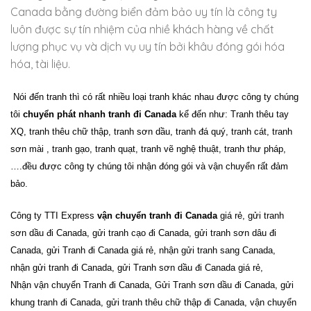
Canada bằng đường biển đảm bảo uy tín là công ty
luôn được sự tín nhiệm của nhiề khách hàng về chất
lượng phục vụ và dịch vụ uy tín bởi khâu đóng gói hóa
hóa, tài liệu.
Nói đến tranh thì có rất nhiều loại tranh khác nhau được công ty chúng
tôi
chuyển phát nhanh tranh đi Canada
kể đến như: Tranh thêu tay
XQ, tranh thêu chữ thập, tranh sơn dầu, tranh đá quý, tranh cát, tranh
sơn mài , tranh gạo, tranh quạt, tranh vẽ nghệ thuật, tranh thư pháp,
….đều được công ty chúng tôi nhận đóng gói và vận chuyển rất đảm
bảo.
Công ty TTI Express
vận
chuyển tranh đi Canada
giá rẻ
, gửi tranh
sơn dầu đi
Canada
, gửi tranh cạo đi
Canada
, gửi tranh sơn dâu đi
Canada
, gửi Tranh đi
Canada
giá rẻ, nhận gửi tranh sang
Canada
,
nhận gửi tranh đi
Canada
, gửi Tranh sơn dầu đi
Canada
giá rẻ,
Nhận vận chuyển Tranh đi
Canada
, Gửi Tranh sơn dầu đi
Canada
, gửi
khung tranh đi
Canada
, gửi tranh thêu chữ thập đi
Canada
, vận chuyển