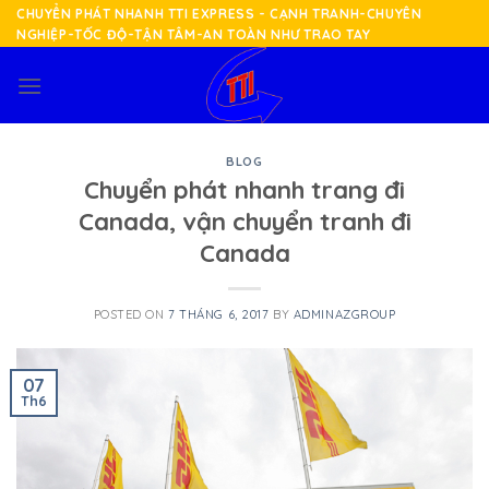
Skip
CHUYỂN PHÁT NHANH TTI EXPRESS - CẠNH TRANH-CHUYÊN
NGHIỆP-TỐC ĐỘ-TẬN TÂM-AN TOÀN NHƯ TRAO TAY
to
content
BLOG
Chuyển phát nhanh trang đi
Canada, vận chuyển tranh đi
Canada
POSTED ON
7 THÁNG 6, 2017
BY
ADMINAZGROUP
07
Th6