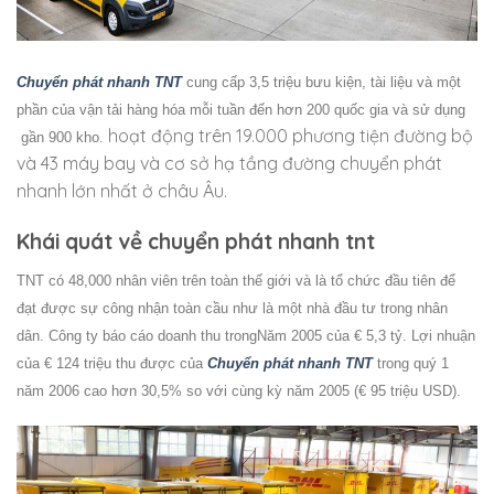
Chuyển phát nhanh TNT
cung cấp 3,5 triệu bưu kiện, tài liệu và một
phần của vận tải hàng hóa mỗi tuần đến hơn 200 quốc gia và sử dụng
hoạt động trên 19.000 phương tiện đường bộ
gần 900 kho.
và 43 máy bay và cơ sở hạ tầng đường chuyển phát
nhanh lớn nhất ở châu Âu.
Khái quát về chuyển phát nhanh tnt
TNT có 48,000 nhân viên trên toàn thế giới và là tổ chức đầu tiên để
đạt được sự công nhận toàn cầu như là một nhà đầu tư trong nhân
dân. Công ty báo cáo doanh thu trongNăm 2005 của € 5,3 tỷ. Lợi nhuận
của € 124 triệu thu được của
Chuyển phát nhanh TNT
trong quý 1
năm 2006 cao hơn 30,5% so với cùng kỳ năm 2005 (€ 95 triệu USD).