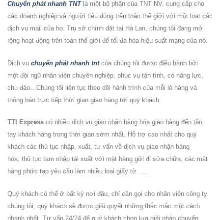
Chuyển phát nhanh TNT
là một bộ phận của TNT NV, cung cấp cho
các doanh nghiệp và người tiêu dùng trên toàn thế giới với một loạt các
dịch vụ mail của họ. Trụ sở chính đặt tại Hà Lan, chúng tôi đang mở
rộng hoạt động trên toàn thế giới để tối đa hóa hiệu suất mạng của nó.
Dịch vụ
chuyển phát nhanh tnt
của chúng tôi được điều hành bởi
một đội ngũ nhân viên chuyên nghiệp, phục vụ tận tình, có năng lực,
chu đáo…Chúng tôi liên tục theo dõi hành trình của mỗi lô hàng và
thông báo trực tiếp thời gian giao hàng tới quý khách.
TTI Express
có nhiều dịch vụ giao nhận hàng hóa giao hàng đến tận
tay khách hàng trong thời gian sớm nhất. Hỗ trợ cao nhất cho quý
khách các thủ tục nhập, xuất, tư vấn về dịch vụ giao nhận hàng
hóa, thủ tục tạm nhập tái xuất với mặt hàng gửi đi sửa chữa, các mặt
hàng phức tạp yêu cầu làm nhiều loại giấy tờ. …
Quý khách có thể ở bất kỳ nơi đâu, chỉ cần gọi cho nhân viên công ty
chúng tôi, quý khách sẽ được giải quyết những thắc mắc một cách
nhanh nhất. Tư vấn 24/24 để quý khách chọn lựa giải pháp chuyển