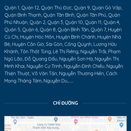
Quận 1, Quận 12, Quận Thủ Đức, Quận 9, Quận Gò Vấp,
Quận Bình Thạnh, Quận Tân Bình, Quận Tân Phú, Quận
Phú Nhuận, Quận 2, Quận 3, Quận 10, Quận 11, Quận 4,
Quận 5, Quận 6, Quận 8, Quận Bình Tân, Quận 7, Huyện
Củ Chi, Huyện Hóc Môn, Huyện Bình Chánh, Huyện Nhà
Bè, Huyện Cần Giờ, Sài Gòn, Cống Quỳnh, Lương Hữu
Khánh, Tôn Thất Tùng, Lê Thị Riêng, Nguyễn Trãi, Phạm
Ngũ Lão, Đỗ Quang Đẩu, Nguyễn Sơn Hà, Nguyễn Thị
Minh Khai, Nguyễn Cư Trinh, Nguyễn Đình Chiểu, Nguyễn
Thiện Thuật, Võ Văn Tần, Nguyễn Thường Hiền, Cách
Mạng Tháng Tám, Nguyễn Du,......
CHỈ ĐƯỜNG