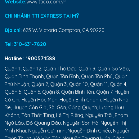
Website:
www.ttico.com.vn
CHI NHÁNH TTI EXPRESS TẠI MỸ
Địa chỉ:
625 W. Victoria Compton, CA 90220
Tel:
310-631-7820
Hotline :
1900571588
Quận 1, Quận 12, Quận Thủ Đức, Quận 9, Quận Gò Vấp,
Quận Bình Thạnh, Quận Tân Bình, Quận Tân Phú, Quận
Phú Nhuận, Quận 2, Quận 3, Quận 10, Quận 11, Quận 4,
Quận 5, Quận 6, Quận 8, Quận Bình Tân, Quận 7, Huyện
Củ Chi, Huyện Hóc Môn, Huyện Bình Chánh, Huyện Nhà
Bè, Huyện Cần Giờ, Sài Gòn, Cống Quỳnh, Lương Hữu
Khánh, Tôn Thất Tùng, Lê Thị Riêng, Nguyễn Trãi, Phạm
Ngũ Lão, Đỗ Quang Đẩu, Nguyễn Sơn Hà, Nguyễn Thị
Minh Khai, Nguyễn Cư Trinh, Nguyễn Đình Chiểu, Nguyễn
Thiện Thuật, Võ Văn Tần, Nguyễn Thường Hiền, Cách