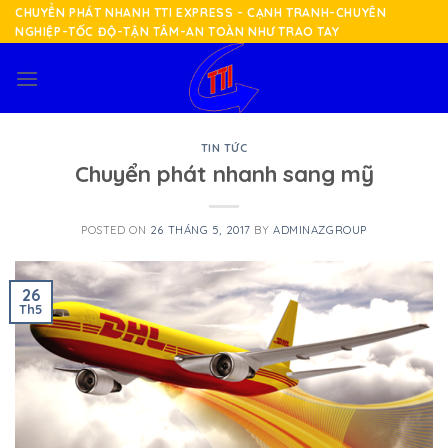
Skip
CHUYỂN PHÁT NHANH TTI EXPRESS - CẠNH TRANH-CHUYÊN
NGHIỆP-TỐC ĐỘ-TẬN TÂM-AN TOÀN NHƯ TRAO TAY
to
content
TIN TỨC
Chuyển phát nhanh sang mỹ
POSTED ON
26 THÁNG 5, 2017
BY
ADMINAZGROUP
26
Th5