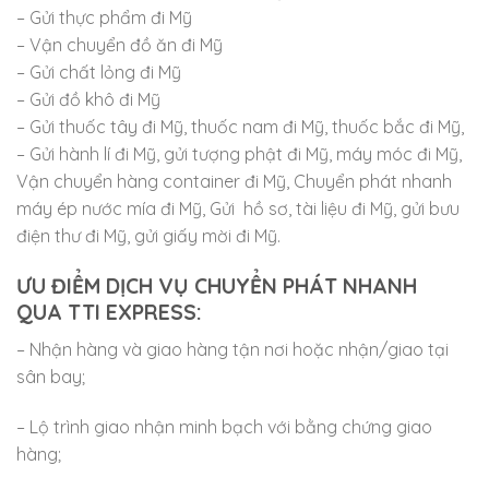
– Gửi thực phẩm đi Mỹ
– Vận chuyển đồ ăn đi Mỹ
– Gửi chất lỏng đi Mỹ
– Gửi đồ khô đi Mỹ
– Gửi thuốc tây đi Mỹ, thuốc nam đi Mỹ, thuốc bắc đi Mỹ,
– Gửi hành lí đi Mỹ, gửi tượng phật đi Mỹ, máy móc đi Mỹ,
Vận chuyển hàng container đi Mỹ, Chuyển phát nhanh
máy ép nước mía đi Mỹ, Gửi hồ sơ, tài liệu đi Mỹ, gửi bưu
điện thư đi Mỹ, gửi giấy mời đi Mỹ.
ƯU ĐIỂM DỊCH VỤ CHUYỂN PHÁT NHANH
QUA TTI EXPRESS:
– Nhận hàng và giao hàng tận nơi hoặc nhận/giao tại
sân bay;
– Lộ trình giao nhận minh bạch với bằng chứng giao
hàng;