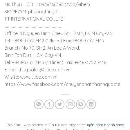
Ms Thuy – CELL: 0938366383 (zalo/viber)
SKYPE/YM: phuongthuytti
T.T INTERNATIONAL CO., LTD
………………………………………………………..
Office: 4 Nguyen Dinh Chieu Str, Dist.1, HCM City-VN
Tel: +848-3752 7442 (17lines) Fax:+848-3752 7443
Branch: No 70, Str.2, An Lac A Ward,
Binh Tan Dist, HCM City-VN
Tel: +848-3752 7445 (14 lines) Fax: +848-3752 7446
E-mail:thuy.sales@ttico.com.vn
W-site: www.ttico.com.vn
https://www.facebook.com/chuyenphatnhanhquocte
This entry was posted in
Tin tức
and tagged
chuyển phát nhanh sang