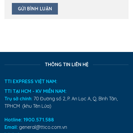
THÔNG TIN LIÊN HỆ
TTI EXPRESS VIỆT NAM:
TTI TẠI HCM - KV MIỀN NAM:
Trụ sở chính
:
70 Đường số 2, P. An Lạc A, Q. Bình Tân,
TPHCM (khu Tên Lửa)
Hotline: 1900.571.588
Email:
general@ttico.com.vn