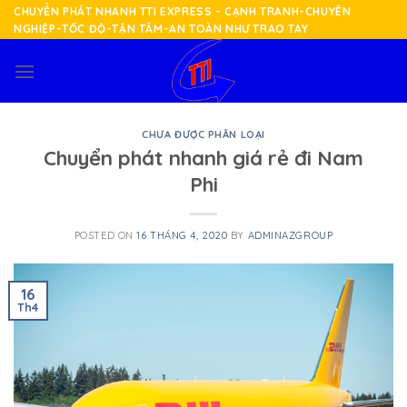
Skip
CHUYỂN PHÁT NHANH TTI EXPRESS - CẠNH TRANH-CHUYÊN
NGHIỆP-TỐC ĐỘ-TẬN TÂM-AN TOÀN NHƯ TRAO TAY
to
content
CHƯA ĐƯỢC PHÂN LOẠI
Chuyển phát nhanh giá rẻ đi Nam
Phi
POSTED ON
16 THÁNG 4, 2020
BY
ADMINAZGROUP
16
Th4