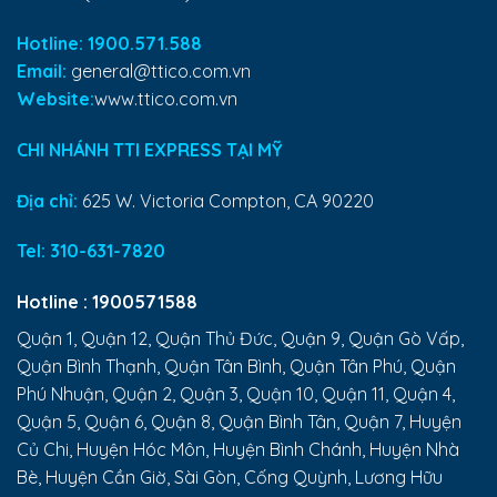
Hotline: 1900.571.588
Email:
general@ttico.com.vn
Website:
www.ttico.com.vn
CHI NHÁNH TTI EXPRESS TẠI MỸ
Địa chỉ:
625 W. Victoria Compton, CA 90220
Tel:
310-631-7820
Hotline :
1900571588
Quận 1, Quận 12, Quận Thủ Đức, Quận 9, Quận Gò Vấp,
Quận Bình Thạnh, Quận Tân Bình, Quận Tân Phú, Quận
Phú Nhuận, Quận 2, Quận 3, Quận 10, Quận 11, Quận 4,
Quận 5, Quận 6, Quận 8, Quận Bình Tân, Quận 7, Huyện
Củ Chi, Huyện Hóc Môn, Huyện Bình Chánh, Huyện Nhà
Bè, Huyện Cần Giờ, Sài Gòn, Cống Quỳnh, Lương Hữu