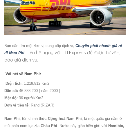
Bạn cần tìm một đơn vị cung cấp dịch vụ
Chuyển phát nhanh giá rẻ
. Liên hệ ngay với TTI Express để được tư vấn,
đi Nam Phi
báo giá dịch vụ.
Vài nét về Nam Phi:
Diện tích:
1.219.912 Km2
Dân số:
46.888.200 ( năm 2000 )
Mật độ:
36 người/Km2
Đơn vị tiền tệ:
Rand (R,ZAR)
Nam Phi
, tên chính thức
Cộng hoà Nam Phi
, là một quốc gia nằm ở
mũi phía nam lục địa
Châu Phi
. Nước này giáp biên giới với
Namibia,