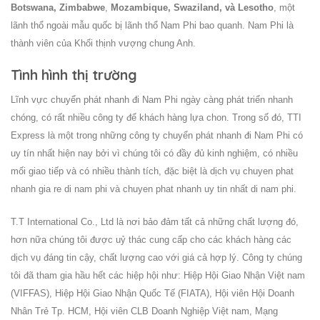
Botswana, Zimbabwe
,
Mozambique, Swaziland, và Lesotho
, một
lãnh thổ ngoài mẫu quốc bị lãnh thổ Nam Phi bao quanh. Nam Phi là
thành viên của Khối thịnh vượng chung Anh.
Tình hình thị trường
Lĩnh vực chuyển phát nhanh đi Nam Phi ngày càng phát triển nhanh
chóng, có rất nhiều công ty để khách hàng lựa chon. Trong số đó, TTI
Express là một trong những công ty chuyển phát nhanh đi Nam Phi có
uy tín nhất hiện nay bởi vì chúng tôi có đầy đủ kinh nghiệm, có nhiều
mối giao tiếp và có nhiều thành tích, đặc biệt là dịch vụ chuyen phat
nhanh gia re di nam phi và chuyen phat nhanh uy tin nhất di nam phi.
T.T International Co., Ltd là nơi bảo đảm tất cả những chất lượng đó,
hơn nữa chúng tôi được uỷ thác cung cấp cho các khách hàng các
dịch vụ đáng tin cậy, chất lượng cao với giá cả hợp lý. Công ty chúng
tôi đã tham gia hầu hết các hiệp hội như: Hiệp Hội Giao Nhận Việt nam
(VIFFAS), Hiệp Hội Giao Nhận Quốc Tế (FIATA), Hội viên Hội Doanh
Nhân Trẻ Tp. HCM, Hội viên CLB Doanh Nghiệp Việt nam, Mạng