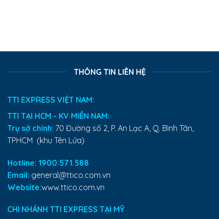
THÔNG TIN LIÊN HỆ
TTI EXPRESS VIỆT NAM:
TTI TẠI HCM - KV MIỀN NAM:
Trụ sở chính
:
70 Đường số 2, P. An Lạc A, Q. Bình Tân,
TPHCM (khu Tên Lửa)
Hotline: 1900.571.588
Email:
general@ttico.com.vn
Website:
www.ttico.com.vn
CHI NHÁNH TTI EXPRESS TẠI MỸ