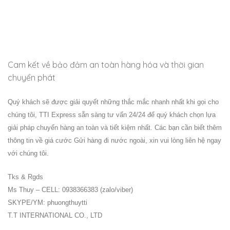
Cam kết về bảo đảm an toàn hàng hóa và thời gian
chuyển phát
Quý khách sẽ được giải quyết những thắc mắc nhanh nhất khi gọi cho
chúng tôi, TTI Express sẵn sàng tư vấn 24/24 để quý khách chọn lựa
giải pháp chuyển hàng an toàn và tiết kiệm nhất. Các bạn cần biết thêm
thông tin về giá cước Gửi hàng đi nước ngoài, xin vui lòng liên hệ ngay
với chúng tôi.
Tks & Rgds
Ms Thuy – CELL: 0938366383 (zalo/viber)
SKYPE/YM: phuongthuytti
T.T INTERNATIONAL CO., LTD
………………………………………………………..