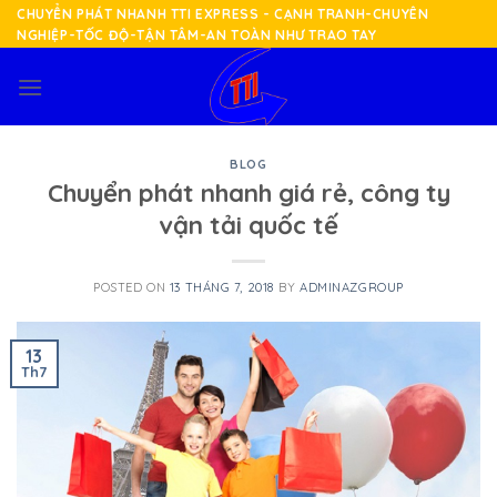
Skip
CHUYỂN PHÁT NHANH TTI EXPRESS - CẠNH TRANH-CHUYÊN
NGHIỆP-TỐC ĐỘ-TẬN TÂM-AN TOÀN NHƯ TRAO TAY
to
content
BLOG
Chuyển phát nhanh giá rẻ, công ty
vận tải quốc tế
POSTED ON
13 THÁNG 7, 2018
BY
ADMINAZGROUP
13
Th7