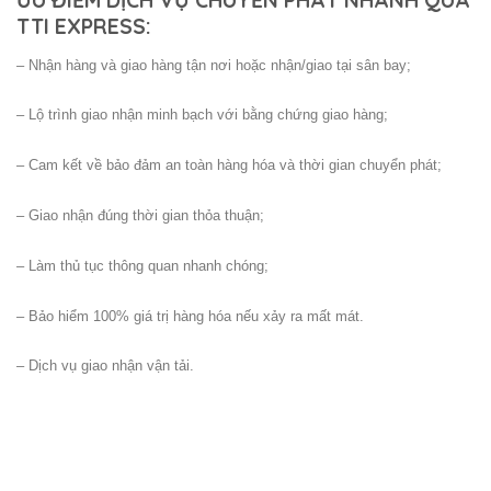
ƯU ĐIỂM DỊCH VỤ CHUYỂN PHÁT NHANH QUA
TTI EXPRESS:
– Nhận hàng và giao hàng tận nơi hoặc nhận/giao tại sân bay;
– Lộ trình giao nhận minh bạch với bằng chứng giao hàng;
– Cam kết về bảo đảm an toàn hàng hóa và thời gian chuyển phát;
– Giao nhận đúng thời gian thỏa thuận;
– Làm thủ tục thông quan nhanh chóng;
– Bảo hiểm 100% giá trị hàng hóa nếu xảy ra mất mát.
– Dịch vụ giao nhận vận tải.