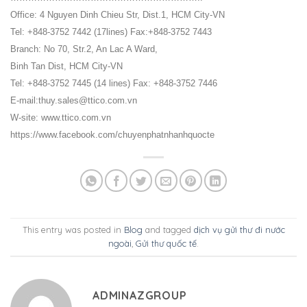
Office: 4 Nguyen Dinh Chieu Str, Dist.1, HCM City-VN
Tel: +848-3752 7442 (17lines) Fax:+848-3752 7443
Branch: No 70, Str.2, An Lac A Ward,
Binh Tan Dist, HCM City-VN
Tel: +848-3752 7445 (14 lines) Fax: +848-3752 7446
E-mail:thuy.sales@ttico.com.vn
W-site: www.ttico.com.vn
https://www.facebook.com/chuyenphatnhanhquocte
This entry was posted in
Blog
and tagged
dịch vụ gửi thư đi nước
ngoài
,
Gửi thư quốc tế
.
ADMINAZGROUP