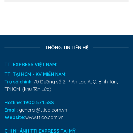
THÔNG TIN LIÊN HỆ
TTI EXPRESS VIỆT NAM:
TTI TẠI HCM - KV MIỀN NAM:
Trụ sở chính
:
70 Đường số 2, P. An Lạc A, Q. Bình Tân,
TPHCM (khu Tên Lửa)
Hotline: 1900.571.588
Email:
general@ttico.com.vn
Website:
www.ttico.com.vn
CHI NHÁNH TTI EXPRESS TẠI MỸ