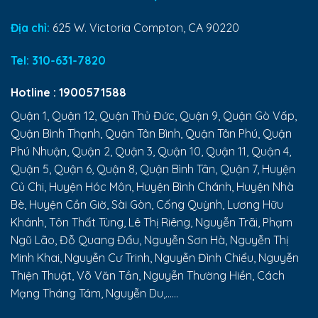
Địa chỉ:
625 W. Victoria Compton, CA 90220
Tel:
310-631-7820
Hotline :
1900571588
Quận 1, Quận 12, Quận Thủ Đức, Quận 9, Quận Gò Vấp,
Quận Bình Thạnh, Quận Tân Bình, Quận Tân Phú, Quận
Phú Nhuận, Quận 2, Quận 3, Quận 10, Quận 11, Quận 4,
Quận 5, Quận 6, Quận 8, Quận Bình Tân, Quận 7, Huyện
Củ Chi, Huyện Hóc Môn, Huyện Bình Chánh, Huyện Nhà
Bè, Huyện Cần Giờ, Sài Gòn, Cống Quỳnh, Lương Hữu
Khánh, Tôn Thất Tùng, Lê Thị Riêng, Nguyễn Trãi, Phạm
Ngũ Lão, Đỗ Quang Đẩu, Nguyễn Sơn Hà, Nguyễn Thị
Minh Khai, Nguyễn Cư Trinh, Nguyễn Đình Chiểu, Nguyễn
Thiện Thuật, Võ Văn Tần, Nguyễn Thường Hiền, Cách
Mạng Tháng Tám, Nguyễn Du,......