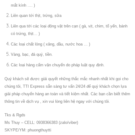
mắt kính …. )
Liên quan tới thịt, trứng, sữa
Liên qua tới các loại động vật trên cạn ( gà, vịt, chim, tổ yến, bánh
có trứng, thịt… )
Các loại chất lỏng ( xăng, dầu, nước hoa … )
Vàng, bạc, đá quý, tiền.
Các loại hàng cấm vận chuyển do pháp luật quy định.
Quý khách sẽ được giải quyết những thắc mắc nhanh nhất khi gọi cho
chúng tôi, TTI Express sẵn sàng tư vấn 24/24 để quý khách chọn lựa
giải pháp chuyển hàng an toàn và tiết kiệm nhất. Các bạn cần biết thêm
thông tin về dịch vụ , xin vui lòng liên hệ ngay với chúng tôi.
Tks & Rgds
Ms Thuy – CELL: 0938366383 (zalo/viber)
SKYPE/YM: phuongthuytti