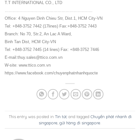
T.T INTERNATIONAL CO., LTD
………………………………………………………..
Office: 4 Nguyen Dinh Chieu Str, Dist.1, HCM City-VN
Tel: +848-3752 7442 (17lines) Fax:+848-3752 7443
Branch: No 70, Str.2, An Lac A Ward,
Binh Tan Dist, HCM City-VN
Tel: +848-3752 7445 (14 lines) Fax: +848-3752 7446
E-mail:thuy.sales@ttico.com.vn
W-site: www.ttico.com.vn
https://www.facebook.com/chuyenphatnhanhquocte
This entry was posted in
Tin tức
and tagged
Chuyển phát nhanh đi
singapore
,
gửi hàng đi singapore
.